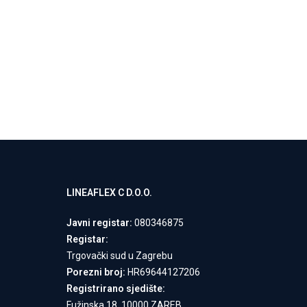
LINEAFLEX C D.O.O.
Javni registar:
080346875
Registar:
Trgovački sud u Zagrebu
Porezni broj:
HR69644127206
Registrirano sjedište:
Fužinska 18, 10000 ZAREB,