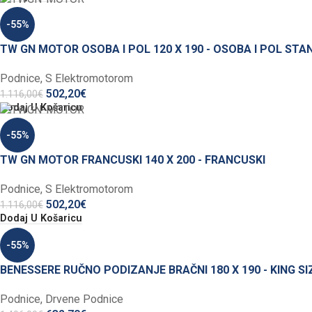
-55%
TW GN MOTOR OSOBA I POL 120 X 190 - OSOBA I POL ST
Podnice
,
S Elektromotorom
502,20
€
1.116,00
€
Dodaj U Košaricu
-55%
TW GN MOTOR FRANCUSKI 140 X 200 - FRANCUSKI
Podnice
,
S Elektromotorom
502,20
€
1.116,00
€
Dodaj U Košaricu
-55%
BENESSERE RUČNO PODIZANJE BRAČNI 180 X 190 - KING SI
Podnice
,
Drvene Podnice