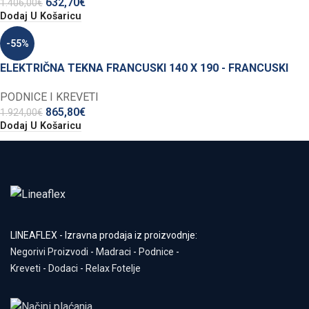
632,70
€
1.406,00
€
Dodaj U Košaricu
-55%
ELEKTRIČNA TEKNA FRANCUSKI 140 X 190 - FRANCUSKI
PODNICE I KREVETI
865,80
€
1.924,00
€
Dodaj U Košaricu
LINEAFLEX - Izravna prodaja iz proizvodnje:
Negorivi Proizvodi
-
Madraci
-
Podnice
-
Kreveti
-
Dodaci
-
Relax Fotelje