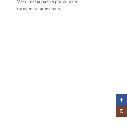
Maksimalna pažnja posvećena
korištenim sirovinama.
Face
Insta