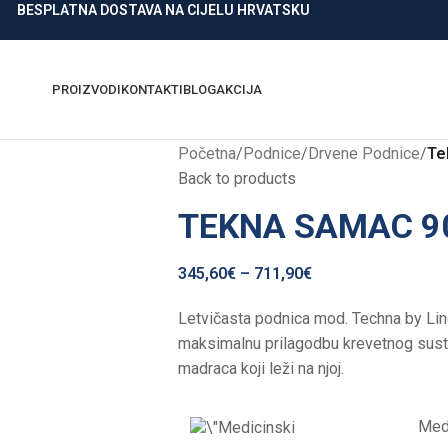
BESPLATNA DOSTAVA NA CIJELU HRVATSKU
PROIZVODI
KONTAKTI
BLOG
AKCIJA
Početna
/
Podnice
/
Drvene Podnice
/
Te
Back to products
TEKNA SAMAC 90
345,60
€
–
711,90
€
Letvičasta podnica mod. Techna by Lin
maksimalnu prilagodbu krevetnog susta
madraca koji leži na njoj.
Medi