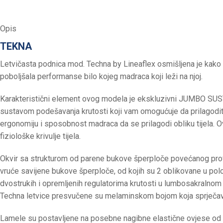
Opis
TEKNA
Letvičasta podnica mod. Techna by Lineaflex osmišljena je kako
poboljšala performanse bilo kojeg madraca koji leži na njoj.
Karakteristični element ovog modela je ekskluzivni JUMBO SUST
sustavom podešavanja krutosti koji vam omogućuje da prilagodite
ergonomiju i sposobnost madraca da se prilagodi obliku tijela. O
fiziološke krivulje tijela.
Okvir sa strukturom od parene bukove šperploče povećanog profila
vruće savijene bukove šperploče, od kojih su 2 oblikovane u polož
dvostrukih i opremljenih regulatorima krutosti u lumbosakralnom
Techna letvice presvučene su melaminskom bojom koja sprječava
Lamele su postavljene na posebne nagibne elastične ovjese od