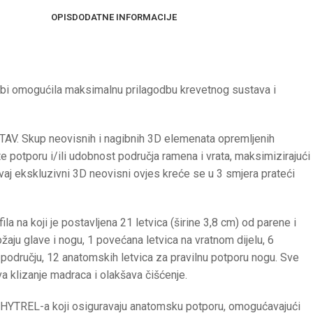
OPIS
DODATNE INFORMACIJE
 bi omogućila maksimalnu prilagodbu krevetnog sustava i
AV. Skup neovisnih i nagibnih 3D elemenata opremljenih
 potporu i/ili udobnost područja ramena i vrata, maksimizirajući
vaj ekskluzivni 3D neovisni ovjes kreće se u 3 smjera prateći
 na koji je postavljena 21 letvica (širine 3,8 cm) od parene i
aju glave i nogu, 1 povećana letvica na vratnom dijelu, 6
 području, 12 anatomskih letvica za pravilnu potporu nogu. Sve
 klizanje madraca i olakšava čišćenje.
 HYTREL-a koji osiguravaju anatomsku potporu, omogućavajući