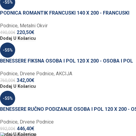
-55%
PODNICA ROMANTIK FRANCUSKI 140 X 200 - FRANCUSKI
Podnice
,
Metalni Okvir
220,50
€
490,00
€
Dodaj U Košaricu
-55%
BENESSERE FIKSNA OSOBA I POL 120 X 200 - OSOBA I POL
Podnice
,
Drvene Podnice
,
AKCIJA
342,00
€
760,00
€
Dodaj U Košaricu
-55%
BENESSERE RUČNO PODIZANJE OSOBA I POL 120 X 200 - O
Podnice
,
Drvene Podnice
446,40
€
992,00
€
Dodaj U Košaricu