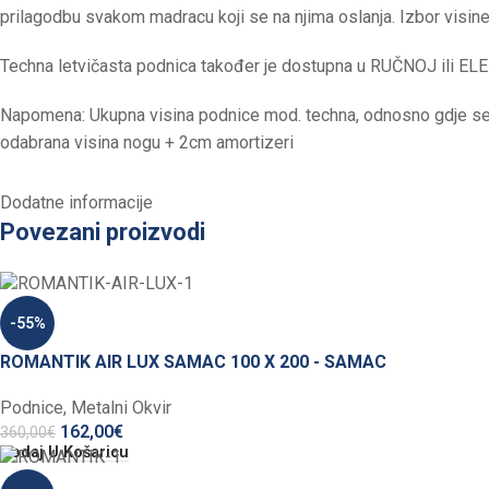
prilagodbu svakom madracu koji se na njima oslanja. Izbor visin
Techna letvičasta podnica također je dostupna u RUČNOJ ili EL
Napomena: Ukupna visina podnice mod. techna, odnosno gdje se 
odabrana visina nogu + 2cm amortizeri
Dodatne informacije
Povezani proizvodi
-55%
ROMANTIK AIR LUX SAMAC 100 X 200 - SAMAC
Podnice
,
Metalni Okvir
162,00
€
360,00
€
Dodaj U Košaricu