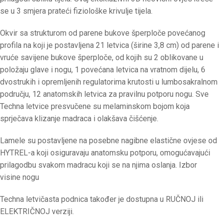
se u 3 smjera prateći fiziološke krivulje tijela.
Okvir sa strukturom od parene bukove šperploče povećanog
profila na koji je postavljena 21 letvica (širine 3,8 cm) od parene i
vruće savijene bukove šperploče, od kojih su 2 oblikovane u
položaju glave i nogu, 1 povećana letvica na vratnom dijelu, 6
dvostrukih i opremljenih regulatorima krutosti u lumbosakralnom
području, 12 anatomskih letvica za pravilnu potporu nogu. Sve
Techna letvice presvučene su melaminskom bojom koja
sprječava klizanje madraca i olakšava čišćenje.
Lamele su postavljene na posebne nagibne elastične ovjese od
HYTREL-a koji osiguravaju anatomsku potporu, omogućavajući
prilagodbu svakom madracu koji se na njima oslanja. Izbor
visine nogu
Techna letvičasta podnica također je dostupna u RUČNOJ ili
ELEKTRIČNOJ verziji.