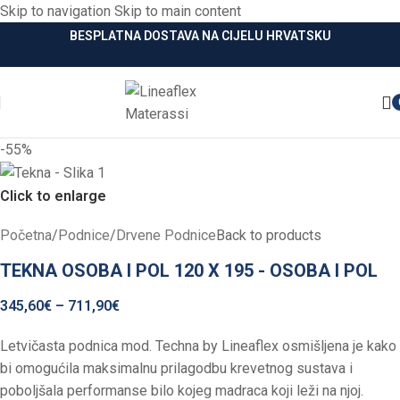
Skip to navigation
Skip to main content
BESPLATNA DOSTAVA NA CIJELU HRVATSKU
-55%
Click to enlarge
Početna
/
Podnice
/
Drvene Podnice
Back to products
TEKNA OSOBA I POL 120 X 195 - OSOBA I POL
345,60
€
–
711,90
€
Letvičasta podnica mod. Techna by Lineaflex osmišljena je kako
bi omogućila maksimalnu prilagodbu krevetnog sustava i
poboljšala performanse bilo kojeg madraca koji leži na njoj.