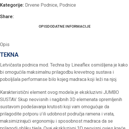
Kategorije:
Drvene Podnice
,
Podnice
Share:
OPIS
DODATNE INFORMACIJE
Opis
TEKNA
Letvičasta podnica mod. Techna by Lineaflex osmišljena je kako
bi omogućila maksimalnu prilagodbu krevetnog sustava i
poboljšala performanse bilo kojeg madraca koji leži na njoj.
Karakteristični element ovog modela je ekskluzivni JUMBO
SUSTAV. Skup neovisnih i nagibnih 3D elemenata opremljenih
sustavom podešavanja krutosti koji vam omogućuje da
prilagodite potporu i/ili udobnost područja ramena i vrata,
maksimizirajući ergonomiju i sposobnost madraca da se
prilagodi obliku tijela. Ovaj ekskluzivni 3D neovisni ovjes kreće