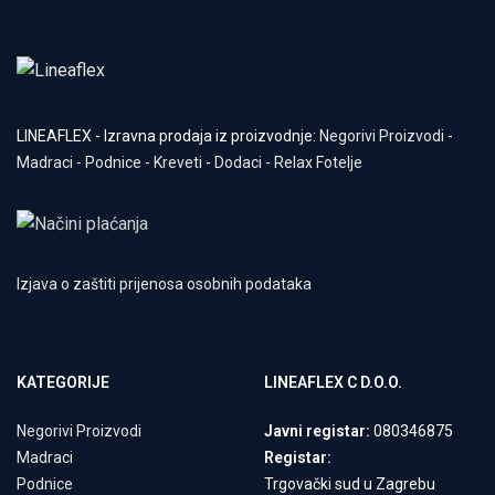
LINEAFLEX - Izravna prodaja iz proizvodnje:
Negorivi Proizvodi
-
Madraci
-
Podnice
-
Kreveti
-
Dodaci
-
Relax Fotelje
Izjava o zaštiti prijenosa osobnih podataka
KATEGORIJE
LINEAFLEX C D.O.O.
Negorivi Proizvodi
Javni registar:
080346875
Madraci
Registar:
Podnice
Trgovački sud u Zagrebu