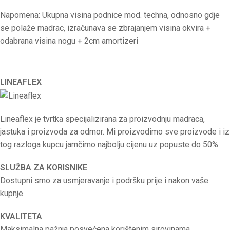
Napomena: Ukupna visina podnice mod. techna, odnosno gdje
se polaže madrac, izračunava se zbrajanjem visina okvira +
odabrana visina nogu + 2cm amortizeri
LINEAFLEX
Lineaflex je tvrtka specijalizirana za proizvodnju madraca,
jastuka i proizvoda za odmor. Mi proizvodimo sve proizvode i iz
tog razloga kupcu jamčimo najbolju cijenu uz popuste do 50%.
SLUŽBA ZA KORISNIKE
Dostupni smo za usmjeravanje i podršku prije i nakon vaše
kupnje.
KVALITETA
Maksimalna pažnja posvećena korištenim sirovinama.