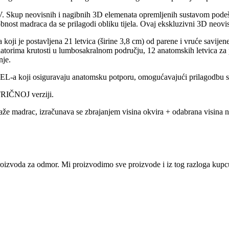
kup neovisnih i nagibnih 3D elemenata opremljenih sustavom podešava
ost madraca da se prilagodi obliku tijela. Ovaj ekskluzivni 3D neovisni 
oji je postavljena 21 letvica (širine 3,8 cm) od parene i vruće savijen
ulatorima krutosti u lumbosakralnom području, 12 anatomskih letvica za
nje.
L-a koji osiguravaju anatomsku potporu, omogućavajući prilagodbu sv
TRIČNOJ verziji.
e madrac, izračunava se zbrajanjem visina okvira + odabrana visina 
i proizvoda za odmor. Mi proizvodimo sve proizvode i iz tog razloga ku