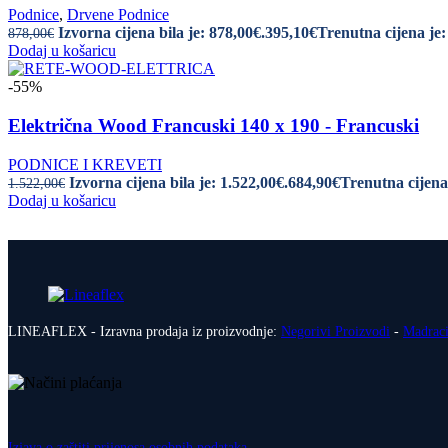
Podnice
,
Drvene Podnice
Izvorna cijena bila je: 878,00€.
395,10
€
Trenutna cijena je:
878,00
€
Dodaj u košaricu
-55%
Električna Wood Francuski 140 x 190 - Francuski
PODNICE I KREVETI
Izvorna cijena bila je: 1.522,00€.
684,90
€
Trenutna cijena 
1.522,00
€
Dodaj u košaricu
LINEAFLEX - Izravna prodaja iz proizvodnje:
Negorivi Proizvodi
-
Madrac
Izjava o zaštiti prijenosa osobnih podataka