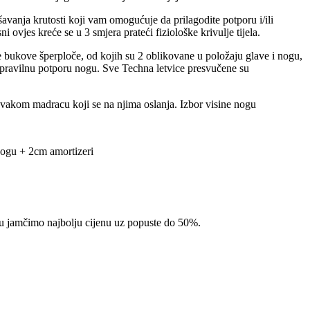
nja krutosti koji vam omogućuje da prilagodite potporu i/ili
ovjes kreće se u 3 smjera prateći fiziološke krivulje tijela.
e bukove šperploče, od kojih su 2 oblikovane u položaju glave i nogu,
 pravilnu potporu nogu. Sve Techna letvice presvučene su
akom madracu koji se na njima oslanja. Izbor visine nogu
nogu + 2cm amortizeri
pcu jamčimo najbolju cijenu uz popuste do 50%.