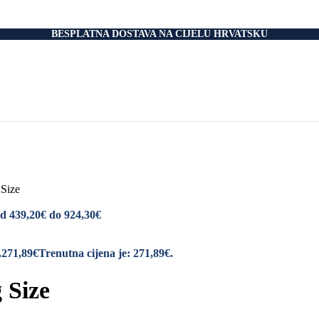
nski Madraci
dnice
 Podnice
BESPLATNA DOSTAVA NA CIJELU HRVATSKU
i Okvir
tromotorom
veti
Drvo
i
rani
nski krevet
aci
e Za Jastuk
e Za Madrace i Podnice
 Size
Relax Fotelje
Negorivi Proizvodi
od 439,20€ do 924,30€
Otporni Madraci
tporni Jastuci
.
271,89
€
Trenutna cijena je: 271,89€.
 Size