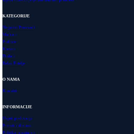
KATEGORIJE
Negorivi Proizvodi
Madraci
Podnice
Kreveti
Dodaci
Relax Fotelje
O NAMA
Kontakti
INFORMACIJE
Uvjeti poslovanja
Povrati i dostava
Politika privatnosti