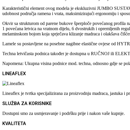
Karakteristični element ovog modela je ekskluzivni JUMBO SUSTAV. S
udobnost područja ramena i vrata, maksimizirajući ergonomiju i sposobn
Okvir sa strukturom od parene bukove šperploče povećanog profila na k
1 povećana letvica na vratnom dijelu, 6 dvostrukih i opremljenih reg
melaminskom bojom koja sprječava klizanje madraca i olakšava čišće
Lamele su postavljene na posebne nagibne elastične ovjese od HYTRE
Techna letvičasta podnica također je dostupna u RUČNOJ ili ELEK
Napomena: Ukupna visina podnice mod. techna, odnosno gdje se polaž
LINEAFLEX
Lineaflex je tvrtka specijalizirana za proizvodnju madraca, jastuka 
SLUŽBA ZA KORISNIKE
Dostupni smo za usmjeravanje i podršku prije i nakon vaše kupnje.
KVALITETA