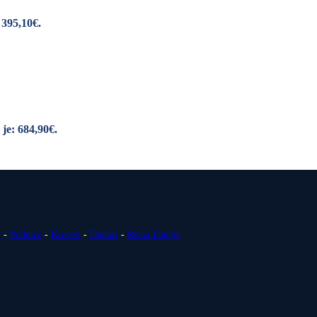
 395,10€.
je: 684,90€.
i
-
Podnice
-
Kreveti
-
Dodaci
-
Relax Fotelje