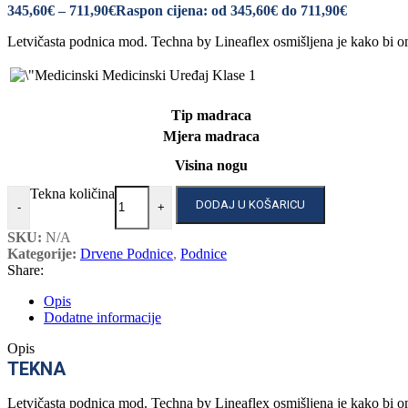
345,60
€
–
711,90
€
Raspon cijena: od 345,60€ do 711,90€
Letvičasta podnica mod. Techna by Lineaflex osmišljena je kako bi om
Medicinski Uređaj Klase 1
Tip madraca
Mjera madraca
Visina nogu
Tekna količina
DODAJ U KOŠARICU
-
+
SKU:
N/A
Kategorije:
Drvene Podnice
,
Podnice
Share:
Opis
Dodatne informacije
Opis
TEKNA
Letvičasta podnica mod. Techna by Lineaflex osmišljena je kako bi om