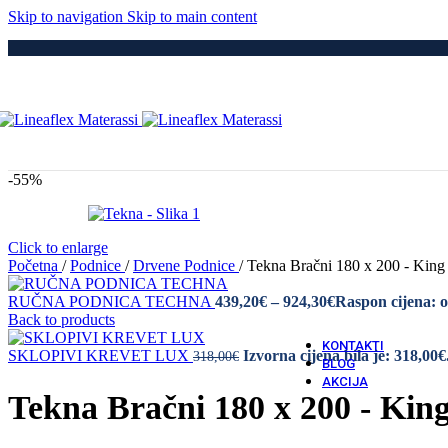
Medici
Skip to navigation
Skip to main content
Po
Drvene
Metaln
S Elek
Kre
Puno 
Iveral
Metaln
Tapeci
-55%
Medici
Dod
Navlak
Navlak
Click to enlarge
Jastuci
Početna
/
Podnice
/
Drvene Podnice
/
Tekna Bračni 180 x 200 - King
RUČNA PODNICA TECHNA
439,20
€
–
924,30
€
Raspon cijena: 
Vatro 
Back to products
Vatro O
KONTAKTI
SKLOPIVI KREVET LUX
Izvorna cijena bila je: 318,00€
318,00
€
BLOG
AKCIJA
Tekna Bračni 180 x 200 - King