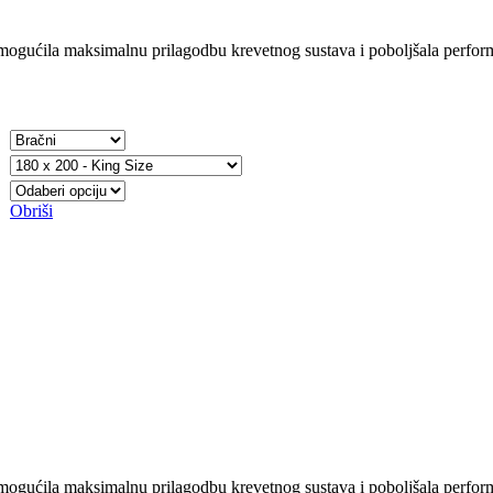
ogućila maksimalnu prilagodbu krevetnog sustava i poboljšala performa
Obriši
ogućila maksimalnu prilagodbu krevetnog sustava i poboljšala performa