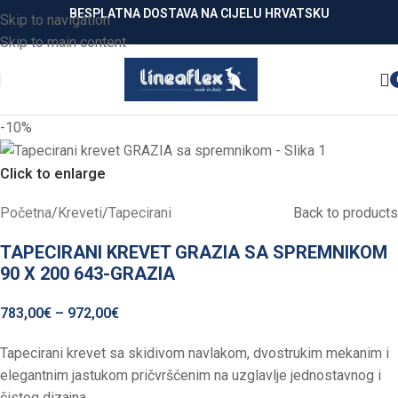
BESPLATNA DOSTAVA NA CIJELU HRVATSKU
Skip to navigation
Skip to main content
-10%
Click to enlarge
Početna
/
Kreveti
/
Tapecirani
Back to products
TAPECIRANI KREVET GRAZIA SA SPREMNIKOM
90 X 200 643-GRAZIA
783,00
€
–
972,00
€
Tapecirani krevet sa skidivom navlakom, dvostrukim mekanim i
elegantnim jastukom pričvršćenim na uzglavlje jednostavnog i
čistog dizajna.