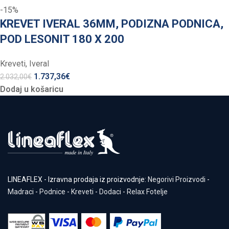
-15%
KREVET IVERAL 36MM, PODIZNA PODNICA,
POD LESONIT 180 X 200
Kreveti
,
Iveral
1.737,36
€
2.032,00
€
Dodaj u košaricu
LINEAFLEX - Izravna prodaja iz proizvodnje:
Negorivi Proizvodi
-
Madraci
-
Podnice
-
Kreveti
-
Dodaci
-
Relax Fotelje