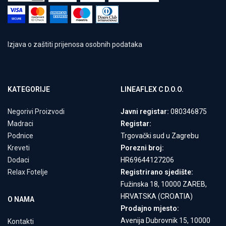
Izjava o zaštiti prijenosa osobnih podataka
KATEGORIJE
LINEAFLEX C D.O.O.
Negorivi Proizvodi
Javni registar:
080346875
Madraci
Registar:
Podnice
Trgovački sud u Zagrebu
Kreveti
Porezni broj:
Dodaci
HR69644127206
Relax Fotelje
Registrirano sjedište:
Fužinska 18, 10000 ZAREB,
HRVATSKA (CROATIA)
O NAMA
Prodajno mjesto:
Avenija Dubrovnik 15, 10000
Kontakti