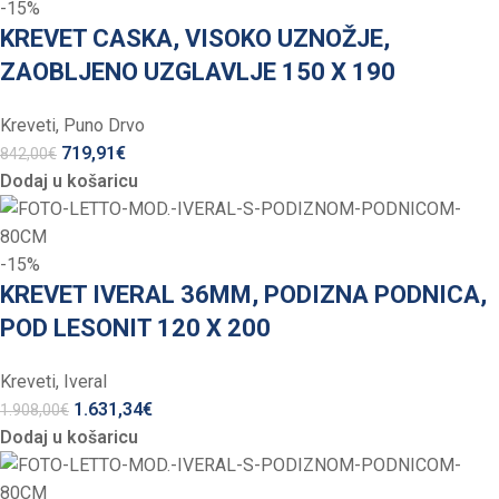
-15%
KREVET CASKA, VISOKO UZNOŽJE,
ZAOBLJENO UZGLAVLJE 150 X 190
Kreveti
,
Puno Drvo
719,91
€
842,00
€
Dodaj u košaricu
-15%
KREVET IVERAL 36MM, PODIZNA PODNICA,
POD LESONIT 120 X 200
Kreveti
,
Iveral
1.631,34
€
1.908,00
€
Dodaj u košaricu