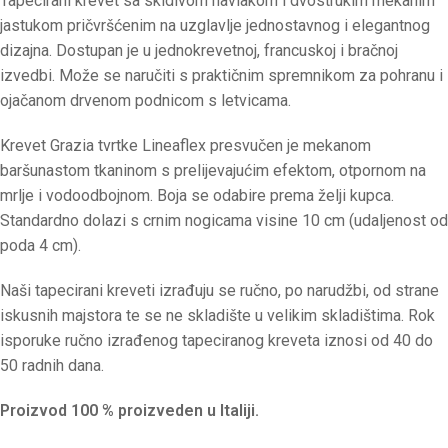
Tapecirani krevet sa skidivom navlakom i dvostrukim mekanim
jastukom pričvršćenim na uzglavlje jednostavnog i elegantnog
dizajna. Dostupan je u jednokrevetnoj, francuskoj i bračnoj
izvedbi. Može se naručiti s praktičnim spremnikom za pohranu i
ojačanom drvenom podnicom s letvicama.
Krevet Grazia tvrtke Lineaflex presvučen je mekanom
baršunastom tkaninom s prelijevajućim efektom, otpornom na
mrlje i vodoodbojnom. Boja se odabire prema želji kupca.
Standardno dolazi s crnim nogicama visine 10 cm (udaljenost od
poda 4 cm).
Naši tapecirani kreveti izrađuju se ručno, po narudžbi, od strane
iskusnih majstora te se ne skladište u velikim skladištima. Rok
isporuke ručno izrađenog tapeciranog kreveta iznosi od 40 do
50 radnih dana.
Proizvod 100 % proizveden u Italiji.