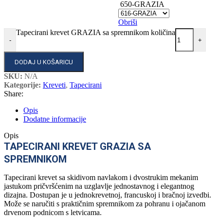
650-GRAZIA
Obriši
Tapecirani krevet GRAZIA sa spremnikom količina
-
+
DODAJ U KOŠARICU
SKU:
N/A
Kategorije:
Kreveti
,
Tapecirani
Share:
Opis
Dodatne informacije
Opis
TAPECIRANI KREVET GRAZIA SA
SPREMNIKOM
Tapecirani krevet sa skidivom navlakom i dvostrukim mekanim
jastukom pričvršćenim na uzglavlje jednostavnog i elegantnog
dizajna. Dostupan je u jednokrevetnoj, francuskoj i bračnoj izvedbi.
Može se naručiti s praktičnim spremnikom za pohranu i ojačanom
drvenom podnicom s letvicama.