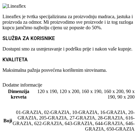
Lineaflex je tvrtka specijalizirana za proizvodnju madraca, jastuka i
proizvoda za odmor. Mi proizvodimo sve proizvode i iz tog razloga
kupcu jamčimo najbolju cijenu uz popuste do 50%.
SLUŽBA ZA KORISNIKE
Dostupni smo za usmjeravanje i podršku prije i nakon vaše kupnje.
KVALITETA
Maksimalna pažnja posvećena korištenim sirovinama.
Dodatne informacije
Dimenzija
120 x 190
,
120 x 200
,
160 x 190
,
160 x 200
,
90 x
kreveta
190
,
90 x 200
01-GRAZIA
,
02-GRAZIA
,
10-GRAZIA
,
16-GRAZIA
,
20-
GRAZIA
,
205-GRAZIA
,
27-GRAZIA
,
28-GRAZIA
,
616-
Boji
GRAZIA
,
622-GRAZIA
,
643-GRAZIA
,
644-GRAZIA
,
646-
GRAZIA
,
650-GRAZIA