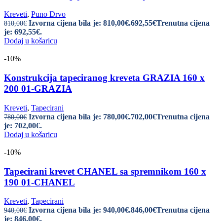
Kreveti
,
Puno Drvo
Izvorna cijena bila je: 810,00€.
692,55
€
Trenutna cijena
810,00
€
je: 692,55€.
Dodaj u košaricu
-10%
Konstrukcija tapeciranog kreveta GRAZIA 160 x
200 01-GRAZIA
Kreveti
,
Tapecirani
Izvorna cijena bila je: 780,00€.
702,00
€
Trenutna cijena
780,00
€
je: 702,00€.
Dodaj u košaricu
-10%
Tapecirani krevet CHANEL sa spremnikom 160 x
190 01-CHANEL
Kreveti
,
Tapecirani
Izvorna cijena bila je: 940,00€.
846,00
€
Trenutna cijena
940,00
€
je: 846,00€.