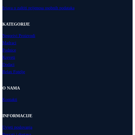
Izjava o zaštiti prijenosa osobnih podataka
KATEGORIJE
Negorivi Proizvodi
Madraci
Podnice
Kreveti
Dodaci
Relax Fotelje
O NAMA
Kontakti
INFORMACIJE
Uvjeti poslovanja
Povrati i dostava