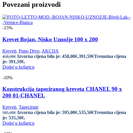
Povezani proizvodi
-15%
Krevet Bojan, Nisko Uznožje 100 x 200
Kreveti
,
Puno Drvo
,
AKCIJA
Izvorna cijena bila je: 458,00€.
391,59
€
Trenutna cijena
458,00
€
je: 391,59€.
Dodaj u košaricu
-10%
Konstrukcija tapeciranog kreveta CHANEL 90 x
200 01-CHANEL
Kreveti
,
Tapecirani
Izvorna cijena bila je: 595,00€.
535,50
€
Trenutna cijena
595,00
€
je: 535,50€.
Dodaj u košaricu