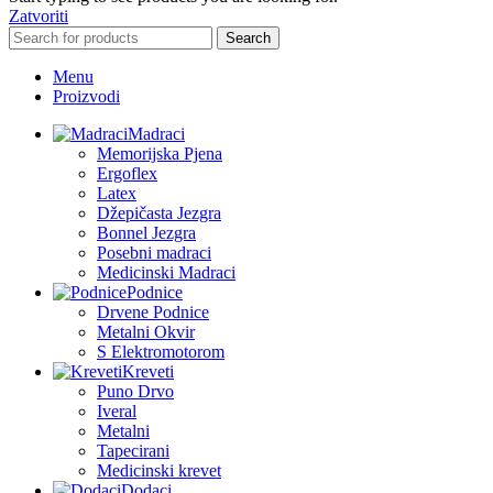
Zatvoriti
Search
Menu
Proizvodi
Madraci
Memorijska Pjena
Ergoflex
Latex
Džepičasta Jezgra
Bonnel Jezgra
Posebni madraci
Medicinski Madraci
Podnice
Drvene Podnice
Metalni Okvir
S Elektromotorom
Kreveti
Puno Drvo
Iveral
Metalni
Tapecirani
Medicinski krevet
Dodaci