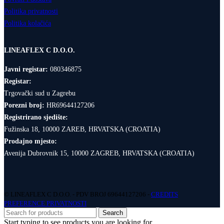
Politika privatnosti
Politika kolačića
LINEAFLEX C D.O.O.
Javni registar:
080346875
Registar:
Trgovački sud u Zagrebu
Porezni broj:
HR69644127206
Registrirano sjedište:
Fužinska 18, 10000 ZAREB, HRVATSKA (CROATIA)
Prodajno mjesto:
Avenija Dubrovnik 15, 10000 ZAGREB, HRVATSKA (CROATIA)
© LINEAFLEX C D.O.O. - PDV BROJ 69644127206 -
CREDITS
PREFERENCE PRIVATNOSTI
Search
Start typing to see products you are looking for.