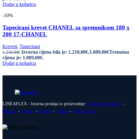
Dodaj u košaricu
-10%
Tapecirani krevet CHANEL sa spremnikom 180 x
200 17-CHANEL
Kreveti
,
Tapecirani
Izvorna cijena bila je: 1.210,00€.
1.089,00
€
Trenutna
1.210,00
€
cijena je: 1.089,00€.
Dodaj u košaricu
LINEAFLEX - Izravna prodaja iz proizvodnje:
Negorivi Proizvodi
-
Madraci
-
Podnice
-
Kreveti
-
Dodaci
-
Relax Fotelje