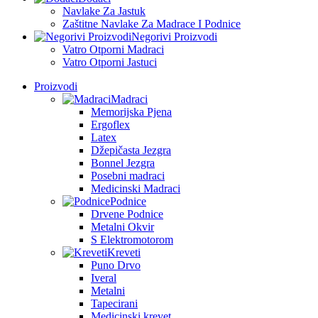
Navlake Za Jastuk
Zaštitne Navlake Za Madrace I Podnice
Negorivi Proizvodi
Vatro Otporni Madraci
Vatro Otporni Jastuci
Proizvodi
Madraci
Memorijska Pjena
Ergoflex
Latex
Džepičasta Jezgra
Bonnel Jezgra
Posebni madraci
Medicinski Madraci
Podnice
Drvene Podnice
Metalni Okvir
S Elektromotorom
Kreveti
Puno Drvo
Iveral
Metalni
Tapecirani
Medicinski krevet