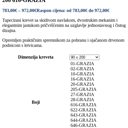
200 616-GRAZIA
783,00
€
–
972,00
€
Raspon cijena: od 783,00€ do 972,00€
Tapecirani krevet sa skidivom navlakom, dvostrukim mekanim i
elegantnim jastukom pričvršćenim na uzglavlje jednostavnog i čistog
dizajna.
Opremljen praktičnim spremnikom za pohranu i ojačanom drvenom
podnicom s letvicama.
Dimenzija kreveta
01-GRAZIA
02-GRAZIA
10-GRAZIA
16-GRAZIA
20-GRAZIA
205-GRAZIA
27-GRAZIA
28-GRAZIA
Boji
616-GRAZIA
622-GRAZIA
643-GRAZIA
644-GRAZIA
646-GRAZIA