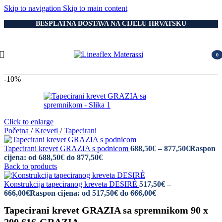
Skip to navigation
Skip to main content
BESPLATNA DOSTAVA NA CIJELU HRVATSKU
0
item
-10%
Click to enlarge
Početna
/
Kreveti
/
Tapecirani
Tapecirani krevet GRAZIA s podnicom
688,50
€
–
877,50
€
Raspon
cijena: od 688,50€ do 877,50€
Back to products
Konstrukcija tapeciranog kreveta DESIRÈ
517,50
€
–
666,00
€
Raspon cijena: od 517,50€ do 666,00€
Tapecirani krevet GRAZIA sa spremnikom 90 x