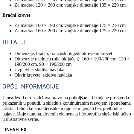
Za madrac 120 × 200 cm: vanjske dimenzije 135 × 220 cm
Bračni krevet
Za madrac 160 × 190 cm: vanjske dimenzije 175 × 210 cm
Za madrac 160 × 200 cm: vanjske dimenzije 175 × 220 cm
DETALJI
Dimenzije: bračni, francuski ili jednokrevetni krevet
Dimenzije madraca (nije uključen): 160 × 190/200 cm, 120 ×
190/200 cm, 90 × 190/200 cm
Uzglavlje: skidiva navlaka
Okvir kreveta: skidiva navlaka
OPĆE INFORMACIJE
Lineaflex d.o.o. zadržava pravo na poboljšanja i izmjene proizvoda
prikazanih u ponudi, u skladu s kontinuiranim razvojem i potrebama
tržišta. Tehničke karakteristike mogu se mijenjati bez prethodne
najave. Boje tkanina, drvenih elemenata i fotografija služe isključivo
u ilustrativne svrhe.
LINEAFLEX