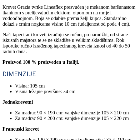
Krevet Grazia tvrtke Lineaflex presvučen je mekanom baršunastom
tkaninom s prelijevajućim efektom, otpornom na mrlje i
vodoodbojnom. Boja se odabire prema želji kupca. Standardno
dolazi s crnim nogicama visine 10 cm (udaljenost od poda 4 cm).
Naši tapecirani kreveti izrađuju se ručno, po narudžbi, od strane
iskusnih majstora te se ne skladište u velikim skladištima. Rok
isporuke ručno izrađenog tapeciranog kreveta iznosi od 40 do 50
radnih dana.
Proizvod 100 % proizveden u Italiji.
DIMENZIJE
Visina: 105 cm
Visina ležajne površine: 34 cm
Jednokrevetni
Za madrac 90 × 190 cm: vanjske dimenzije 105 × 210 cm
Za madrac 90 × 200 cm: vanjske dimenzije 105 × 220 cm
Francuski krevet
Za madrac 120 × 190 cm: vanjske dimenzije 135 × 210 cm