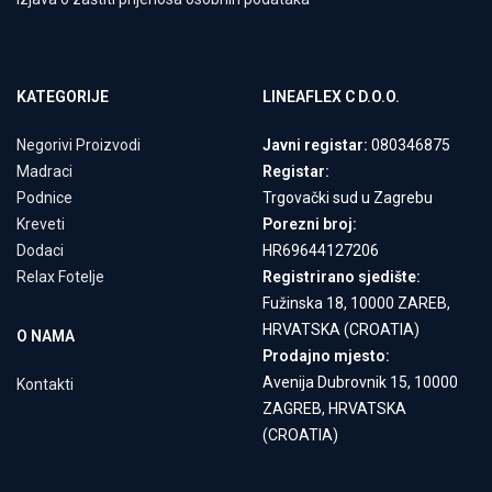
KATEGORIJE
LINEAFLEX C D.O.O.
Negorivi Proizvodi
Javni registar:
080346875
Madraci
Registar:
Podnice
Trgovački sud u Zagrebu
Kreveti
Porezni broj:
Dodaci
HR69644127206
Relax Fotelje
Registrirano sjedište:
Fužinska 18, 10000 ZAREB,
HRVATSKA (CROATIA)
O NAMA
Prodajno mjesto:
Avenija Dubrovnik 15, 10000
Kontakti
ZAGREB, HRVATSKA
(CROATIA)