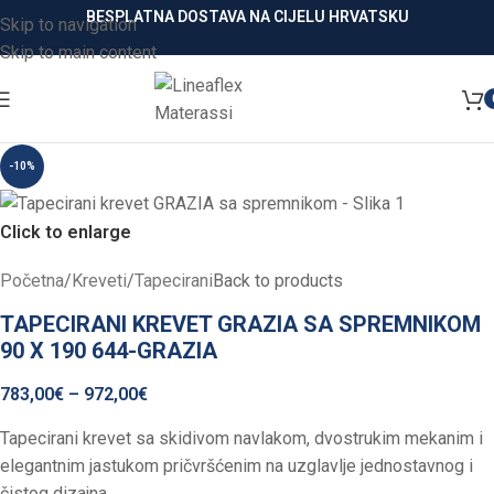
BESPLATNA DOSTAVA NA CIJELU HRVATSKU
Skip to navigation
Skip to main content
-10%
Click to enlarge
Početna
/
Kreveti
/
Tapecirani
Back to products
TAPECIRANI KREVET GRAZIA SA SPREMNIKOM
90 X 190 644-GRAZIA
783,00
€
–
972,00
€
Tapecirani krevet sa skidivom navlakom, dvostrukim mekanim i
elegantnim jastukom pričvršćenim na uzglavlje jednostavnog i
čistog dizajna.