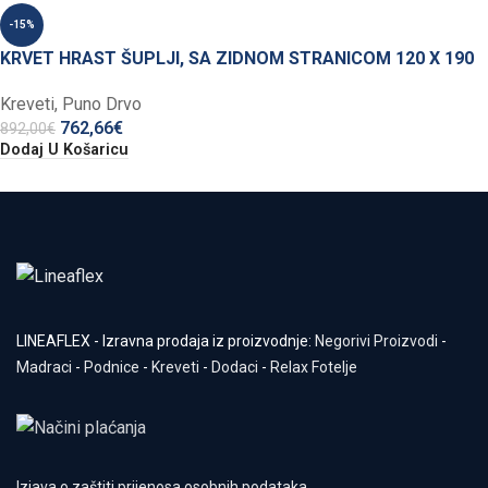
-15%
KRVET HRAST ŠUPLJI, SA ZIDNOM STRANICOM 120 X 190
Kreveti
,
Puno Drvo
762,66
€
892,00
€
Dodaj U Košaricu
LINEAFLEX - Izravna prodaja iz proizvodnje:
Negorivi Proizvodi
-
Madraci
-
Podnice
-
Kreveti
-
Dodaci
-
Relax Fotelje
Izjava o zaštiti prijenosa osobnih podataka