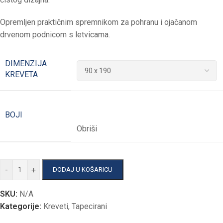
Opremljen praktičnim spremnikom za pohranu i ojačanom
drvenom podnicom s letvicama.
DIMENZIJA
KREVETA
BOJI
Obriši
-
+
DODAJ U KOŠARICU
SKU:
N/A
Kategorije:
Kreveti
,
Tapecirani