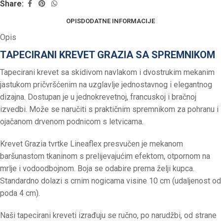
Share:
OPIS
DODATNE INFORMACIJE
Opis
TAPECIRANI KREVET GRAZIA SA SPREMNIKOM
Tapecirani krevet sa skidivom navlakom i dvostrukim mekanim
jastukom pričvršćenim na uzglavlje jednostavnog i elegantnog
dizajna. Dostupan je u jednokrevetnoj, francuskoj i bračnoj
izvedbi. Može se naručiti s praktičnim spremnikom za pohranu i
ojačanom drvenom podnicom s letvicama.
Krevet Grazia tvrtke Lineaflex presvučen je mekanom
baršunastom tkaninom s prelijevajućim efektom, otpornom na
mrlje i vodoodbojnom. Boja se odabire prema želji kupca.
Standardno dolazi s crnim nogicama visine 10 cm (udaljenost od
poda 4 cm).
Naši tapecirani kreveti izrađuju se ručno, po narudžbi, od strane