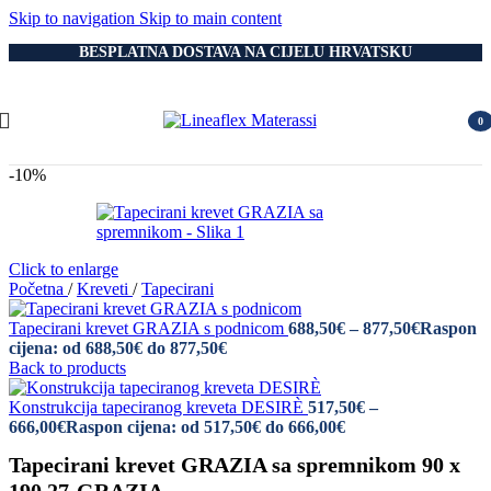
Skip to navigation
Skip to main content
BESPLATNA DOSTAVA NA CIJELU HRVATSKU
0
item
-10%
Click to enlarge
Početna
/
Kreveti
/
Tapecirani
Tapecirani krevet GRAZIA s podnicom
688,50
€
–
877,50
€
Raspon
cijena: od 688,50€ do 877,50€
Back to products
Konstrukcija tapeciranog kreveta DESIRÈ
517,50
€
–
666,00
€
Raspon cijena: od 517,50€ do 666,00€
Tapecirani krevet GRAZIA sa spremnikom 90 x