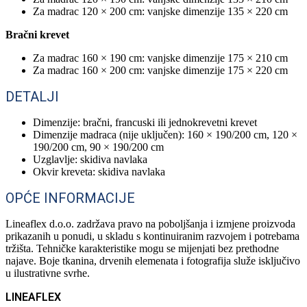
Za madrac 120 × 200 cm: vanjske dimenzije 135 × 220 cm
Bračni krevet
Za madrac 160 × 190 cm: vanjske dimenzije 175 × 210 cm
Za madrac 160 × 200 cm: vanjske dimenzije 175 × 220 cm
DETALJI
Dimenzije: bračni, francuski ili jednokrevetni krevet
Dimenzije madraca (nije uključen): 160 × 190/200 cm, 120 ×
190/200 cm, 90 × 190/200 cm
Uzglavlje: skidiva navlaka
Okvir kreveta: skidiva navlaka
OPĆE INFORMACIJE
Lineaflex d.o.o. zadržava pravo na poboljšanja i izmjene proizvoda
prikazanih u ponudi, u skladu s kontinuiranim razvojem i potrebama
tržišta. Tehničke karakteristike mogu se mijenjati bez prethodne
najave. Boje tkanina, drvenih elemenata i fotografija služe isključivo
u ilustrativne svrhe.
LINEAFLEX