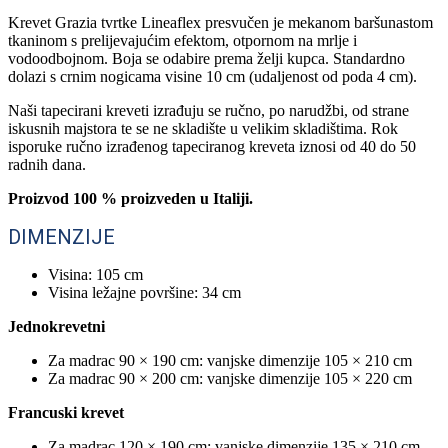
Krevet Grazia tvrtke Lineaflex presvučen je mekanom baršunastom
tkaninom s prelijevajućim efektom, otpornom na mrlje i
vodoodbojnom. Boja se odabire prema želji kupca. Standardno
dolazi s crnim nogicama visine 10 cm (udaljenost od poda 4 cm).
Naši tapecirani kreveti izrađuju se ručno, po narudžbi, od strane
iskusnih majstora te se ne skladište u velikim skladištima. Rok
isporuke ručno izrađenog tapeciranog kreveta iznosi od 40 do 50
radnih dana.
Proizvod 100 % proizveden u Italiji.
DIMENZIJE
Visina: 105 cm
Visina ležajne površine: 34 cm
Jednokrevetni
Za madrac 90 × 190 cm: vanjske dimenzije 105 × 210 cm
Za madrac 90 × 200 cm: vanjske dimenzije 105 × 220 cm
Francuski krevet
Za madrac 120 × 190 cm: vanjske dimenzije 135 × 210 cm