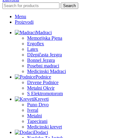
Search
Menu
Proizvodi
Madraci
Memorijska Pjena
Ergoflex
Latex
Džepičasta Jezgra
Bonnel Jezgra
Posebni madraci
Medicinski Madraci
Podnice
Drvene Podnice
Metalni Okvir
S Elektromotorom
Kreveti
Puno Drvo
Iveral
Metalni
Tapecirani
Medicinski krevet
Dodaci
Navlake Za Jastuk