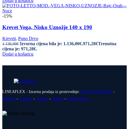
Dodaj u košaricu
-15%
Krevet Vega, Nisko Uznožje 140 x 190
Kreveti
,
Puno Drvo
Izvorna cijena bila je: 1.136,00€.
971,28
€
Trenutna
1.136,00
€
cijena je: 971,28€.
Dodaj u košaricu
LINEAFLEX - Izravna prodaja iz proizvodnje:
Negorivi Proizvodi
-
Madraci
-
Podnice
-
Kreveti
-
Dodaci
-
Relax Fotelje