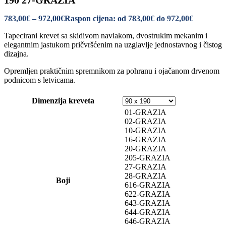
190 27-GRAZIA
783,00
€
–
972,00
€
Raspon cijena: od 783,00€ do 972,00€
Tapecirani krevet sa skidivom navlakom, dvostrukim mekanim i
elegantnim jastukom pričvršćenim na uzglavlje jednostavnog i čistog
dizajna.
Opremljen praktičnim spremnikom za pohranu i ojačanom drvenom
podnicom s letvicama.
Dimenzija kreveta
01-GRAZIA
02-GRAZIA
10-GRAZIA
16-GRAZIA
20-GRAZIA
205-GRAZIA
27-GRAZIA
28-GRAZIA
Boji
616-GRAZIA
622-GRAZIA
643-GRAZIA
644-GRAZIA
646-GRAZIA