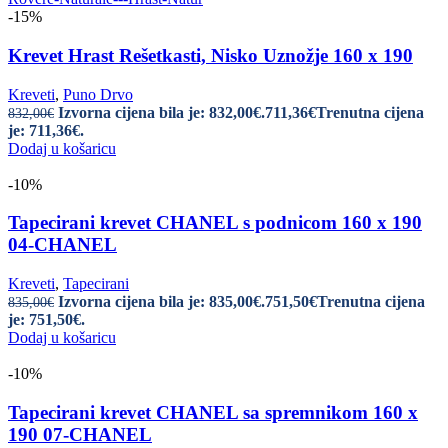
-15%
Krevet Hrast Rešetkasti, Nisko Uznožje 160 x 190
Kreveti
,
Puno Drvo
Izvorna cijena bila je: 832,00€.
711,36
€
Trenutna cijena
832,00
€
je: 711,36€.
Dodaj u košaricu
-10%
Tapecirani krevet CHANEL s podnicom 160 x 190
04-CHANEL
Kreveti
,
Tapecirani
Izvorna cijena bila je: 835,00€.
751,50
€
Trenutna cijena
835,00
€
je: 751,50€.
Dodaj u košaricu
-10%
Tapecirani krevet CHANEL sa spremnikom 160 x
190 07-CHANEL