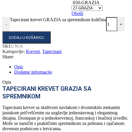
650-GRAZIA
Obriši
Tapecirani krevet GRAZIA sa spremnikom količina
-
+
DODAJ U KOŠARICU
SKU:
N/A
Kategorije:
Kreveti
,
Tapecirani
Share:
Opis
Dodatne informacije
Opis
TAPECIRANI KREVET GRAZIA SA
SPREMNIKOM
Tapecirani krevet sa skidivom navlakom i dvostrukim mekanim
jastukom pričvršćenim na uzglavlje jednostavnog i elegantnog
dizajna. Dostupan je u jednokrevetnoj, francuskoj i bračnoj izvedbi.
Može se naručiti s praktičnim spremnikom za pohranu i ojačanom
drvenom podnicom s letvicama.