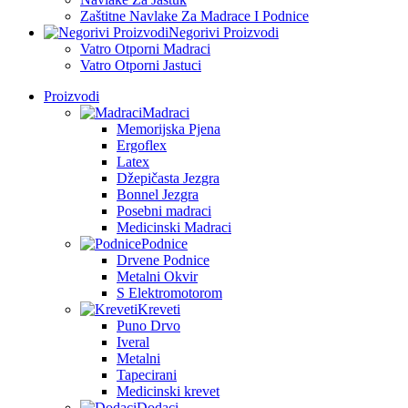
Zaštitne Navlake Za Madrace I Podnice
Negorivi Proizvodi
Vatro Otporni Madraci
Vatro Otporni Jastuci
Proizvodi
Madraci
Memorijska Pjena
Ergoflex
Latex
Džepičasta Jezgra
Bonnel Jezgra
Posebni madraci
Medicinski Madraci
Podnice
Drvene Podnice
Metalni Okvir
S Elektromotorom
Kreveti
Puno Drvo
Iveral
Metalni
Tapecirani
Medicinski krevet
Dodaci