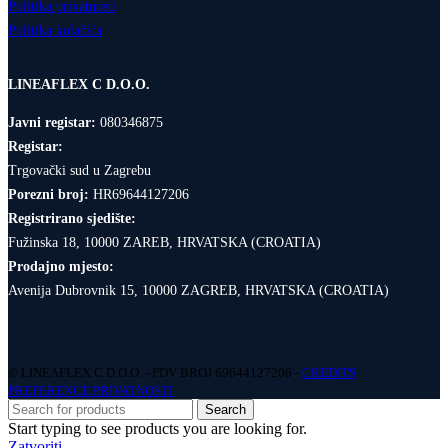
Politika privatnosti
Politika kolačića
LINEAFLEX C D.O.O.
Javni registar:
080346875
Registar:
Trgovački sud u Zagrebu
Porezni broj:
HR69644127206
Registrirano sjedište:
Fužinska 18, 10000 ZAREB, HRVATSKA (CROATIA)
Prodajno mjesto:
Avenija Dubrovnik 15, 10000 ZAGREB, HRVATSKA (CROATIA)
© LINEAFLEX C D.O.O. - PDV BROJ 69644127206 -
CREDITS
PREFERENCE PRIVATNOSTI
Search
Start typing to see products you are looking for.
Zatvoriti