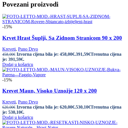
Povezani proizvodi
-15%
Krvet Hrast Šuplji, Sa Zidnom Stranicom 90 x 200
Kreveti
,
Puno Drvo
Izvorna cijena bila je: 458,00€.
391,59
€
Trenutna cijena
458,00
€
je: 391,59€.
Dodaj u košaricu
-15%
Krevet Maun, Visoko Uznožje 120 x 200
Kreveti
,
Puno Drvo
Izvorna cijena bila je: 620,00€.
530,10
€
Trenutna cijena
620,00
€
je: 530,10€.
Dodaj u košaricu