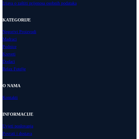
Izjava o zaštiti prijenosa osobnih podataka
KATEGORIJE
Negorivi Proizvodi
Madraci
Podnice
Kreveti
Dodaci
Relax Fotelje
O NAMA
Kontakti
INFORMACIJE
Uvjeti poslovanja
Povrati i dostava