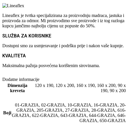
Lineaflex je tvrtka specijalizirana za proizvodnju madraca, jastuka i
proizvoda za odmor. Mi proizvodimo sve proizvode i iz tog razloga
kupcu jamčimo najbolju cijenu uz popuste do 50%.
SLUŽBA ZA KORISNIKE
Dostupni smo za usmjeravanje i podršku prije i nakon vaše kupnje.
KVALITETA
Maksimalna pažnja posvećena korištenim sirovinama.
Dodatne informacije
Dimenzija
120 x 190
,
120 x 200
,
160 x 190
,
160 x 200
,
90 x
kreveta
190
,
90 x 200
01-GRAZIA
,
02-GRAZIA
,
10-GRAZIA
,
16-GRAZIA
,
20-
GRAZIA
,
205-GRAZIA
,
27-GRAZIA
,
28-GRAZIA
,
616-
Boji
GRAZIA
,
622-GRAZIA
,
643-GRAZIA
,
644-GRAZIA
,
646-
GRAZIA
,
650-GRAZIA