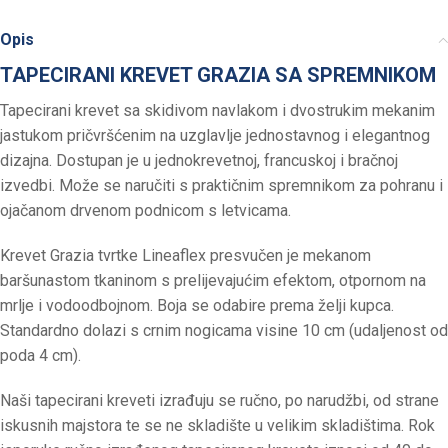
Opis
TAPECIRANI KREVET GRAZIA SA SPREMNIKOM
Tapecirani krevet sa skidivom navlakom i dvostrukim mekanim
jastukom pričvršćenim na uzglavlje jednostavnog i elegantnog
dizajna. Dostupan je u jednokrevetnoj, francuskoj i bračnoj
izvedbi. Može se naručiti s praktičnim spremnikom za pohranu i
ojačanom drvenom podnicom s letvicama.
Krevet Grazia tvrtke Lineaflex presvučen je mekanom
baršunastom tkaninom s prelijevajućim efektom, otpornom na
mrlje i vodoodbojnom. Boja se odabire prema želji kupca.
Standardno dolazi s crnim nogicama visine 10 cm (udaljenost od
poda 4 cm).
Naši tapecirani kreveti izrađuju se ručno, po narudžbi, od strane
iskusnih majstora te se ne skladište u velikim skladištima. Rok