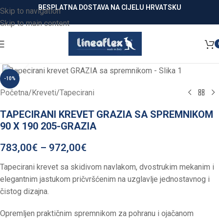
BESPLATNA DOSTAVA NA CIJELU HRVATSKU
Skip to navigation
Skip to main content
Click to enlarge
-10%
Početna
/
Kreveti
/
Tapecirani
TAPECIRANI KREVET GRAZIA SA SPREMNIKOM
90 X 190 205-GRAZIA
783,00
€
–
972,00
€
Tapecirani krevet sa skidivom navlakom, dvostrukim mekanim i
elegantnim jastukom pričvršćenim na uzglavlje jednostavnog i
čistog dizajna.
Opremljen praktičnim spremnikom za pohranu i ojačanom