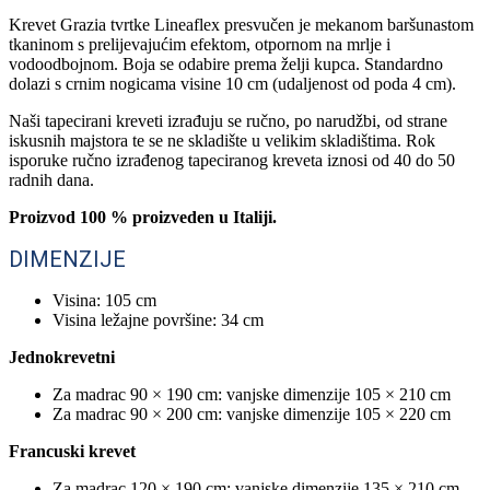
Krevet Grazia tvrtke Lineaflex presvučen je mekanom baršunastom
tkaninom s prelijevajućim efektom, otpornom na mrlje i
vodoodbojnom. Boja se odabire prema želji kupca. Standardno
dolazi s crnim nogicama visine 10 cm (udaljenost od poda 4 cm).
Naši tapecirani kreveti izrađuju se ručno, po narudžbi, od strane
iskusnih majstora te se ne skladište u velikim skladištima. Rok
isporuke ručno izrađenog tapeciranog kreveta iznosi od 40 do 50
radnih dana.
Proizvod 100 % proizveden u Italiji.
DIMENZIJE
Visina: 105 cm
Visina ležajne površine: 34 cm
Jednokrevetni
Za madrac 90 × 190 cm: vanjske dimenzije 105 × 210 cm
Za madrac 90 × 200 cm: vanjske dimenzije 105 × 220 cm
Francuski krevet
Za madrac 120 × 190 cm: vanjske dimenzije 135 × 210 cm