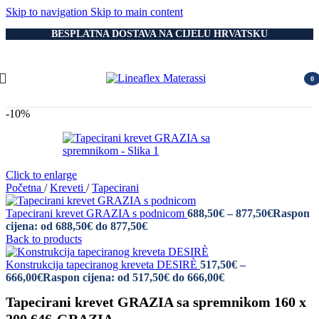
Skip to navigation
Skip to main content
BESPLATNA DOSTAVA NA CIJELU HRVATSKU
0
item
-10%
Click to enlarge
Početna
/
Kreveti
/
Tapecirani
Tapecirani krevet GRAZIA s podnicom
688,50
€
–
877,50
€
Raspon
cijena: od 688,50€ do 877,50€
Back to products
Konstrukcija tapeciranog kreveta DESIRÈ
517,50
€
–
666,00
€
Raspon cijena: od 517,50€ do 666,00€
Tapecirani krevet GRAZIA sa spremnikom 160 x