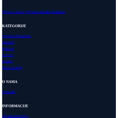
Izjava o zaštiti prijenosa osobnih podataka
KATEGORIJE
Negorivi Proizvodi
Madraci
Podnice
Kreveti
Dodaci
Relax Fotelje
O NAMA
Kontakti
INFORMACIJE
Uvjeti poslovanja