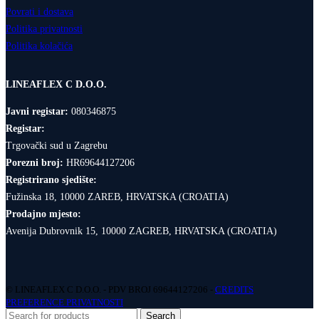
Povrati i dostava
Politika privatnosti
Politika kolačića
LINEAFLEX C D.O.O.
Javni registar:
080346875
Registar:
Trgovački sud u Zagrebu
Porezni broj:
HR69644127206
Registrirano sjedište:
Fužinska 18, 10000 ZAREB, HRVATSKA (CROATIA)
Prodajno mjesto:
Avenija Dubrovnik 15, 10000 ZAGREB, HRVATSKA (CROATIA)
© LINEAFLEX C D.O.O. - PDV BROJ 69644127206 -
CREDITS
PREFERENCE PRIVATNOSTI
Search