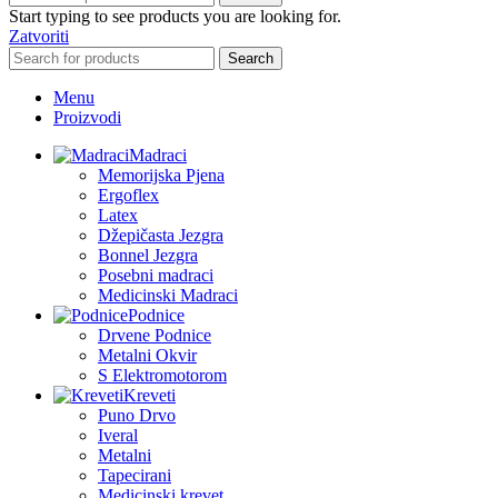
Start typing to see products you are looking for.
Zatvoriti
Search
Menu
Proizvodi
Madraci
Memorijska Pjena
Ergoflex
Latex
Džepičasta Jezgra
Bonnel Jezgra
Posebni madraci
Medicinski Madraci
Podnice
Drvene Podnice
Metalni Okvir
S Elektromotorom
Kreveti
Puno Drvo
Iveral
Metalni
Tapecirani
Medicinski krevet