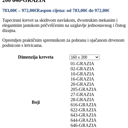
200 646-GRAZIA
783,00
€
–
972,00
€
Raspon cijena: od 783,00€ do 972,00€
Tapecirani krevet sa skidivom navlakom, dvostrukim mekanim i
elegantnim jastukom pričvršćenim na uzglavlje jednostavnog i čistog
dizajna.
Opremljen praktičnim spremnikom za pohranu i ojačanom drvenom
podnicom s letvicama.
Dimenzija kreveta
01-GRAZIA
02-GRAZIA
10-GRAZIA
16-GRAZIA
20-GRAZIA
205-GRAZIA
27-GRAZIA
28-GRAZIA
Boji
616-GRAZIA
622-GRAZIA
643-GRAZIA
644-GRAZIA
646-GRAZIA