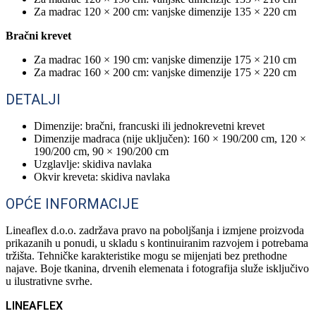
Za madrac 120 × 200 cm: vanjske dimenzije 135 × 220 cm
Bračni krevet
Za madrac 160 × 190 cm: vanjske dimenzije 175 × 210 cm
Za madrac 160 × 200 cm: vanjske dimenzije 175 × 220 cm
DETALJI
Dimenzije: bračni, francuski ili jednokrevetni krevet
Dimenzije madraca (nije uključen): 160 × 190/200 cm, 120 ×
190/200 cm, 90 × 190/200 cm
Uzglavlje: skidiva navlaka
Okvir kreveta: skidiva navlaka
OPĆE INFORMACIJE
Lineaflex d.o.o. zadržava pravo na poboljšanja i izmjene proizvoda
prikazanih u ponudi, u skladu s kontinuiranim razvojem i potrebama
tržišta. Tehničke karakteristike mogu se mijenjati bez prethodne
najave. Boje tkanina, drvenih elemenata i fotografija služe isključivo
u ilustrativne svrhe.
LINEAFLEX