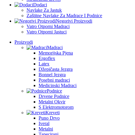
Dodaci
Navlake Za Jastuk
Zaštitne Navlake Za Madrace I Podnice
Negorivi Proizvodi
Vatro Otporni Madraci
Vatro Otporni Jastuci
Proizvodi
Madraci
Memorijska Pjena
Ergoflex
Latex
Džepičasta Jezgra
Bonnel Jezgra
Posebni madraci
Medicinski Madraci
Podnice
Drvene Podnice
Metalni Okvir
S Elektromotorom
Kreveti
Puno Drvo
Iveral
Metalni
Tapecirani