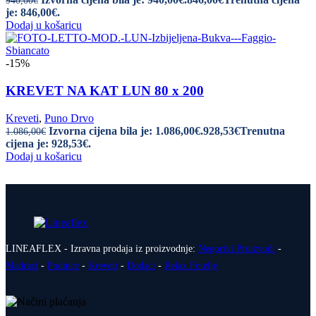
940,00
€
je: 846,00€.
Dodaj u košaricu
-15%
KREVET NA KAT LUN 80 x 200
Kreveti
,
Puno Drvo
Izvorna cijena bila je: 1.086,00€.
928,53
€
Trenutna
1.086,00
€
cijena je: 928,53€.
Dodaj u košaricu
LINEAFLEX - Izravna prodaja iz proizvodnje:
Negorivi Proizvodi
-
Madraci
-
Podnice
-
Kreveti
-
Dodaci
-
Relax Fotelje