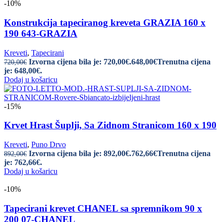
-10%
Konstrukcija tapeciranog kreveta GRAZIA 160 x
190 643-GRAZIA
Kreveti
,
Tapecirani
Izvorna cijena bila je: 720,00€.
648,00
€
Trenutna cijena
720,00
€
je: 648,00€.
Dodaj u košaricu
-15%
Krvet Hrast Šuplji, Sa Zidnom Stranicom 160 x 190
Kreveti
,
Puno Drvo
Izvorna cijena bila je: 892,00€.
762,66
€
Trenutna cijena
892,00
€
je: 762,66€.
Dodaj u košaricu
-10%
Tapecirani krevet CHANEL sa spremnikom 90 x
200 07-CHANEL