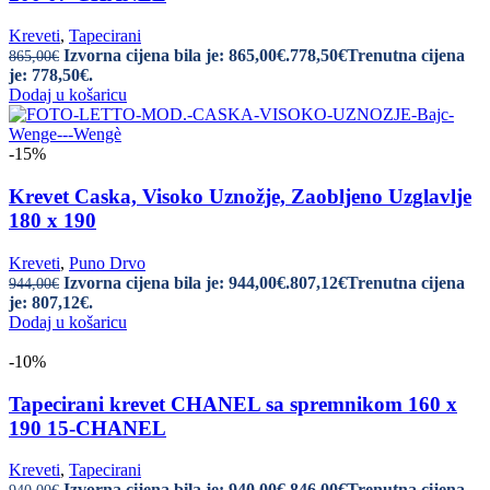
Kreveti
,
Tapecirani
Izvorna cijena bila je: 865,00€.
778,50
€
Trenutna cijena
865,00
€
je: 778,50€.
Dodaj u košaricu
-15%
Krevet Caska, Visoko Uznožje, Zaobljeno Uzglavlje
180 x 190
Kreveti
,
Puno Drvo
Izvorna cijena bila je: 944,00€.
807,12
€
Trenutna cijena
944,00
€
je: 807,12€.
Dodaj u košaricu
-10%
Tapecirani krevet CHANEL sa spremnikom 160 x
190 15-CHANEL
Kreveti
,
Tapecirani
Izvorna cijena bila je: 940,00€.
846,00
€
Trenutna cijena