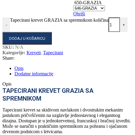
650-GRAZIA
Obriši
Tapecirani krevet GRAZIA sa spremnikom količina
-
+
DODAJ U KOŠARICU
SKU:
N/A
Kategorije:
Kreveti
,
Tapecirani
Share:
Opis
Dodatne informacije
Opis
TAPECIRANI KREVET GRAZIA SA
SPREMNIKOM
Tapecirani krevet sa skidivom navlakom i dvostrukim mekanim
jastukom pričvršćenim na uzglavlje jednostavnog i elegantnog
dizajna. Dostupan je u jednokrevetnoj, francuskoj i bračnoj izvedbi.
Može se naručiti s praktičnim spremnikom za pohranu i ojačanom
drvenom podnicom s letvicama.