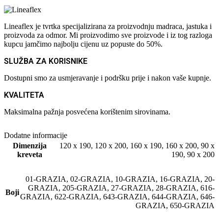
Lineaflex je tvrtka specijalizirana za proizvodnju madraca, jastuka i
proizvoda za odmor. Mi proizvodimo sve proizvode i iz tog razloga
kupcu jamčimo najbolju cijenu uz popuste do 50%.
SLUŽBA ZA KORISNIKE
Dostupni smo za usmjeravanje i podršku prije i nakon vaše kupnje.
KVALITETA
Maksimalna pažnja posvećena korištenim sirovinama.
Dodatne informacije
Dimenzija
120 x 190
,
120 x 200
,
160 x 190
,
160 x 200
,
90 x
kreveta
190
,
90 x 200
01-GRAZIA
,
02-GRAZIA
,
10-GRAZIA
,
16-GRAZIA
,
20-
GRAZIA
,
205-GRAZIA
,
27-GRAZIA
,
28-GRAZIA
,
616-
Boji
GRAZIA
,
622-GRAZIA
,
643-GRAZIA
,
644-GRAZIA
,
646-
GRAZIA
,
650-GRAZIA