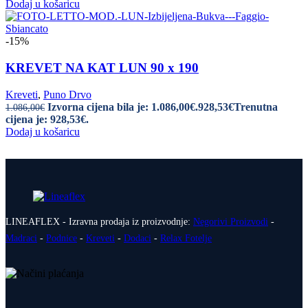
Dodaj u košaricu
-15%
KREVET NA KAT LUN 90 x 190
Kreveti
,
Puno Drvo
Izvorna cijena bila je: 1.086,00€.
928,53
€
Trenutna
1.086,00
€
cijena je: 928,53€.
Dodaj u košaricu
LINEAFLEX - Izravna prodaja iz proizvodnje:
Negorivi Proizvodi
-
Madraci
-
Podnice
-
Kreveti
-
Dodaci
-
Relax Fotelje