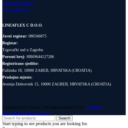
Politika privatnosti
Politika kolačića
LINEAFLEX C D.O.O.
Javni registar:
080346875
Registar:
Trgovački sud u Zagrebu
Porezni broj:
HR69644127206
Registrirano sjedište:
Fužinska 18, 10000 ZAREB, HRVATSKA (CROATIA)
Prodajno mjesto:
Avenija Dubrovnik 15, 10000 ZAGREB, HRVATSKA (CROATIA)
© LINEAFLEX C D.O.O. - PDV BROJ 69644127206 -
CREDITS
PREFERENCE PRIVATNOSTI
Search
Start typing to see products you are looking for.