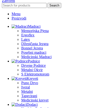
Zatvoriti
Search
Menu
Proizvodi
Madraci
Memorijska Pjena
Ergoflex
Latex
Džepičasta Jezgra
Bonnel Jezgra
Posebni madraci
Medicinski Madraci
Podnice
Drvene Podnice
Metalni Okvir
S Elektromotorom
Kreveti
Puno Drvo
Iveral
Metalni
Tapecirani
Medicinski krevet
Dodaci