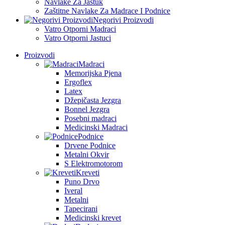
Navlake Za Jastuk
Zaštitne Navlake Za Madrace I Podnice
Negorivi Proizvodi
Vatro Otporni Madraci
Vatro Otporni Jastuci
Proizvodi
Madraci
Memorijska Pjena
Ergoflex
Latex
Džepičasta Jezgra
Bonnel Jezgra
Posebni madraci
Medicinski Madraci
Podnice
Drvene Podnice
Metalni Okvir
S Elektromotorom
Kreveti
Puno Drvo
Iveral
Metalni
Tapecirani
Medicinski krevet