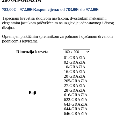
200 643-GRAZIA
783,00
€
–
972,00
€
Raspon cijena: od 783,00€ do 972,00€
Tapecirani krevet sa skidivom navlakom, dvostrukim mekanim i
elegantnim jastukom pričvršćenim na uzglavlje jednostavnog i čistog
dizajna.
Opremljen praktičnim spremnikom za pohranu i ojačanom drvenom
podnicom s letvicama.
Dimenzija kreveta
01-GRAZIA
02-GRAZIA
10-GRAZIA
16-GRAZIA
20-GRAZIA
205-GRAZIA
27-GRAZIA
28-GRAZIA
Boji
616-GRAZIA
622-GRAZIA
643-GRAZIA
644-GRAZIA
646-GRAZIA