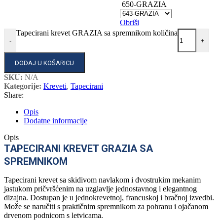
650-GRAZIA
Obriši
Tapecirani krevet GRAZIA sa spremnikom količina
-
+
DODAJ U KOŠARICU
SKU:
N/A
Kategorije:
Kreveti
,
Tapecirani
Share:
Opis
Dodatne informacije
Opis
TAPECIRANI KREVET GRAZIA SA
SPREMNIKOM
Tapecirani krevet sa skidivom navlakom i dvostrukim mekanim
jastukom pričvršćenim na uzglavlje jednostavnog i elegantnog
dizajna. Dostupan je u jednokrevetnoj, francuskoj i bračnoj izvedbi.
Može se naručiti s praktičnim spremnikom za pohranu i ojačanom
drvenom podnicom s letvicama.