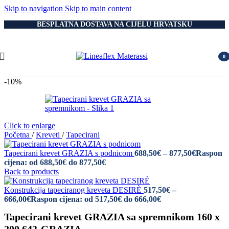
Skip to navigation
Skip to main content
BESPLATNA DOSTAVA NA CIJELU HRVATSKU
0
item
-10%
Click to enlarge
Početna
/
Kreveti
/
Tapecirani
Tapecirani krevet GRAZIA s podnicom
688,50
€
–
877,50
€
Raspon
cijena: od 688,50€ do 877,50€
Back to products
Konstrukcija tapeciranog kreveta DESIRÈ
517,50
€
–
666,00
€
Raspon cijena: od 517,50€ do 666,00€
Tapecirani krevet GRAZIA sa spremnikom 160 x