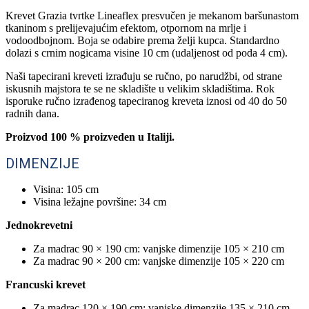
Krevet Grazia tvrtke Lineaflex presvučen je mekanom baršunastom
tkaninom s prelijevajućim efektom, otpornom na mrlje i
vodoodbojnom. Boja se odabire prema želji kupca. Standardno
dolazi s crnim nogicama visine 10 cm (udaljenost od poda 4 cm).
Naši tapecirani kreveti izrađuju se ručno, po narudžbi, od strane
iskusnih majstora te se ne skladište u velikim skladištima. Rok
isporuke ručno izrađenog tapeciranog kreveta iznosi od 40 do 50
radnih dana.
Proizvod 100 % proizveden u Italiji.
DIMENZIJE
Visina: 105 cm
Visina ležajne površine: 34 cm
Jednokrevetni
Za madrac 90 × 190 cm: vanjske dimenzije 105 × 210 cm
Za madrac 90 × 200 cm: vanjske dimenzije 105 × 220 cm
Francuski krevet
Za madrac 120 × 190 cm: vanjske dimenzije 135 × 210 cm