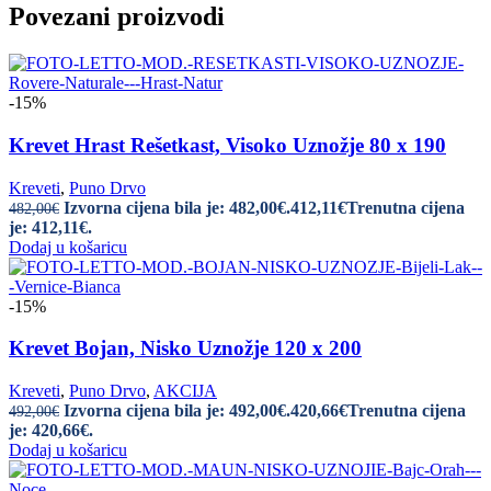
Povezani proizvodi
-15%
Krevet Hrast Rešetkast, Visoko Uznožje 80 x 190
Kreveti
,
Puno Drvo
Izvorna cijena bila je: 482,00€.
412,11
€
Trenutna cijena
482,00
€
je: 412,11€.
Dodaj u košaricu
-15%
Krevet Bojan, Nisko Uznožje 120 x 200
Kreveti
,
Puno Drvo
,
AKCIJA
Izvorna cijena bila je: 492,00€.
420,66
€
Trenutna cijena
492,00
€
je: 420,66€.
Dodaj u košaricu