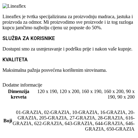
Lineaflex je tvrtka specijalizirana za proizvodnju madraca, jastuka i
proizvoda za odmor. Mi proizvodimo sve proizvode i iz tog razloga
kupcu jamčimo najbolju cijenu uz popuste do 50%.
SLUŽBA ZA KORISNIKE
Dostupni smo za usmjeravanje i podršku prije i nakon vaše kupnje.
KVALITETA
Maksimalna pažnja posvećena korištenim sirovinama.
Dodatne informacije
Dimenzija
120 x 190
,
120 x 200
,
160 x 190
,
160 x 200
,
90 x
kreveta
190
,
90 x 200
01-GRAZIA
,
02-GRAZIA
,
10-GRAZIA
,
16-GRAZIA
,
20-
GRAZIA
,
205-GRAZIA
,
27-GRAZIA
,
28-GRAZIA
,
616-
Boji
GRAZIA
,
622-GRAZIA
,
643-GRAZIA
,
644-GRAZIA
,
646-
GRAZIA
,
650-GRAZIA