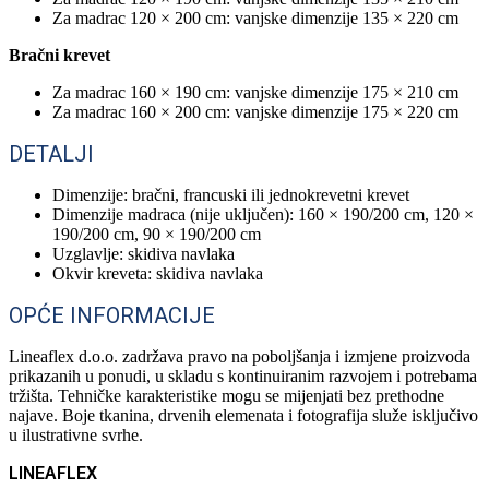
Za madrac 120 × 200 cm: vanjske dimenzije 135 × 220 cm
Bračni krevet
Za madrac 160 × 190 cm: vanjske dimenzije 175 × 210 cm
Za madrac 160 × 200 cm: vanjske dimenzije 175 × 220 cm
DETALJI
Dimenzije: bračni, francuski ili jednokrevetni krevet
Dimenzije madraca (nije uključen): 160 × 190/200 cm, 120 ×
190/200 cm, 90 × 190/200 cm
Uzglavlje: skidiva navlaka
Okvir kreveta: skidiva navlaka
OPĆE INFORMACIJE
Lineaflex d.o.o. zadržava pravo na poboljšanja i izmjene proizvoda
prikazanih u ponudi, u skladu s kontinuiranim razvojem i potrebama
tržišta. Tehničke karakteristike mogu se mijenjati bez prethodne
najave. Boje tkanina, drvenih elemenata i fotografija služe isključivo
u ilustrativne svrhe.
LINEAFLEX