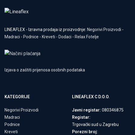
LINEAFLEX - Izravna prodaja iz proizvodnje:
Negorivi Proizvodi
-
Madraci
-
Podnice
-
Kreveti
-
Dodaci
-
Relax Fotelje
Izjava o zaštiti prijenosa osobnih podataka
KATEGORIJE
LINEAFLEX C D.O.O.
Negorivi Proizvodi
Javni registar:
080346875
Madraci
Registar:
Podnice
Trgovački sud u Zagrebu
Kreveti
Porezni broj: