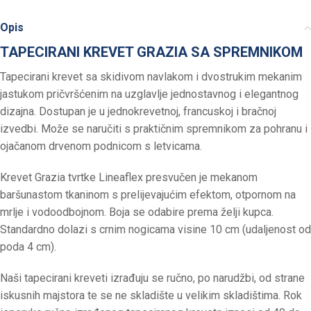
Opis
TAPECIRANI KREVET GRAZIA SA SPREMNIKOM
Tapecirani krevet sa skidivom navlakom i dvostrukim mekanim
jastukom pričvršćenim na uzglavlje jednostavnog i elegantnog
dizajna. Dostupan je u jednokrevetnoj, francuskoj i bračnoj
izvedbi. Može se naručiti s praktičnim spremnikom za pohranu i
ojačanom drvenom podnicom s letvicama.
Krevet Grazia tvrtke Lineaflex presvučen je mekanom
baršunastom tkaninom s prelijevajućim efektom, otpornom na
mrlje i vodoodbojnom. Boja se odabire prema želji kupca.
Standardno dolazi s crnim nogicama visine 10 cm (udaljenost od
poda 4 cm).
Naši tapecirani kreveti izrađuju se ručno, po narudžbi, od strane
iskusnih majstora te se ne skladište u velikim skladištima. Rok