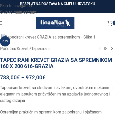
BESPLATNA DOSTAVA NA CIJELU HRVATSKU
Skip to navigation
Skip to main content
Click to enlarge
-10%
Početna
/
Kreveti
/
Tapecirani
TAPECIRANI KREVET GRAZIA SA SPREMNIKOM
160 X 200 616-GRAZIA
783,00
€
–
972,00
€
Tapecirani krevet sa skidivom navlakom, dvostrukim mekanim i
elegantnim jastukom pričvršćenim na uzglavlje jednostavnog i
čistog dizajna.
Opremljen praktičnim spremnikom za pohranu i ojačanom