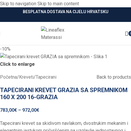
Skip to navigation
Skip to main content
BESPLATNA DOSTAVA NA CIJELU HRVATSKU
-10%
Click to enlarge
Početna
/
Kreveti
/
Tapecirani
Back to products
TAPECIRANI KREVET GRAZIA SA SPREMNIKOM
160 X 200 16-GRAZIA
783,00
€
–
972,00
€
Tapecirani krevet sa skidivom navlakom, dvostrukim mekanim i
elegantnim jastukom pričvršćenim na uzglavlje jednostavnog i