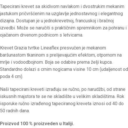
Tapecirani krevet sa skidivom navlakom i dvostrukim mekanim
jastukom pričvršćenim na uzglavlje jednostavnog i elegantnog
dizajna. Dostupan je u jednokrevetnoj, francuskoj i bračnoj
izvedbi. Može se naručiti s praktičnim spremnikom za pohranu i
ojačanom drvenom podnicom s letvicama.
Krevet Grazia tvrtke Lineaflex presvučen je mekanom
baršunastom tkaninom s prelijevajućim efektom, otpornom na
mrlje i vodoodbojnom. Boja se odabire prema želji kupca.
Standardno dolazi s crnim nogicama visine 10 cm (udaljenost od
poda 4 cm).
Naši tapecirani kreveti izrađuju se ručno, po narudžbi, od strane
iskusnih majstora te se ne skladište u velikim skladištima. Rok
isporuke ručno izrađenog tapeciranog kreveta iznosi od 40 do
50 radnih dana.
Proizvod 100 % proizveden u Italiji.