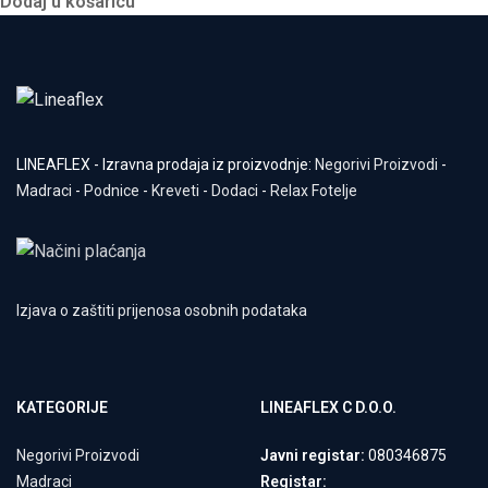
Dodaj u košaricu
LINEAFLEX - Izravna prodaja iz proizvodnje:
Negorivi Proizvodi
-
Madraci
-
Podnice
-
Kreveti
-
Dodaci
-
Relax Fotelje
Izjava o zaštiti prijenosa osobnih podataka
KATEGORIJE
LINEAFLEX C D.O.O.
Negorivi Proizvodi
Javni registar:
080346875
Madraci
Registar: