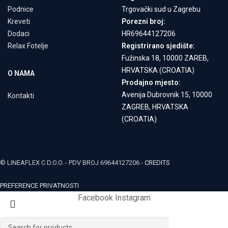
Podnice
Trgovački sud u Zagrebu
Kreveti
Porezni broj:
Dodaci
HR69644127206
Relax Fotelje
Registrirano sjedište:
Fužinska 18, 10000 ZAREB,
HRVATSKA (CROATIA)
O NAMA
Prodajno mjesto:
Avenija Dubrovnik 15, 10000
Kontakti
ZAGREB, HRVATSKA
(CROATIA)
© LINEAFLEX C D.O.O. - PDV BROJ 69644127206 -
CREDITS
PREFERENCE PRIVATNOSTI
Facebook
Instagram