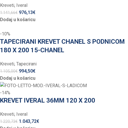
Kreveti
,
Iveral
976,13
€
1.141,66
€
Dodaj u košaricu
-10%
TAPECIRANI KREVET CHANEL S PODNICOM
180 X 200 15-CHANEL
Kreveti
,
Tapecirani
994,50
€
1.105,00
€
Dodaj u košaricu
-14%
KREVET IVERAL 36MM 120 X 200
Kreveti
,
Iveral
1.043,72
€
1.220,73
€