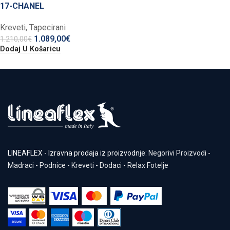
17-CHANEL
Kreveti
,
Tapecirani
1.089,00
€
1.210,00
€
Dodaj U Košaricu
LINEAFLEX - Izravna prodaja iz proizvodnje:
Negorivi Proizvodi
-
Madraci
-
Podnice
-
Kreveti
-
Dodaci
-
Relax Fotelje