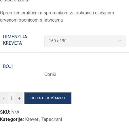
Opremljen praktičnim spremnikom za pohranu i ojačanom
drvenom podnicom s letvicama.
DIMENZIJA
KREVETA
BOJI
Obriši
-
+
DODAJ U KOŠARICU
SKU:
N/A
Kategorije:
Kreveti
,
Tapecirani