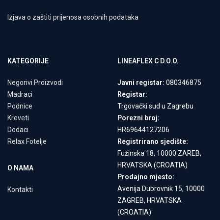
Izjava o zaštiti prijenosa osobnih podataka
KATEGORIJE
LINEAFLEX C D.O.O.
Negorivi Proizvodi
Javni registar:
080346875
Madraci
Registar:
Podnice
Trgovački sud u Zagrebu
Kreveti
Porezni broj:
Dodaci
HR69644127206
Relax Fotelje
Registrirano sjedište:
Fužinska 18, 10000 ZAREB,
HRVATSKA (CROATIA)
O NAMA
Prodajno mjesto:
Avenija Dubrovnik 15, 10000
Kontakti
ZAGREB, HRVATSKA
(CROATIA)