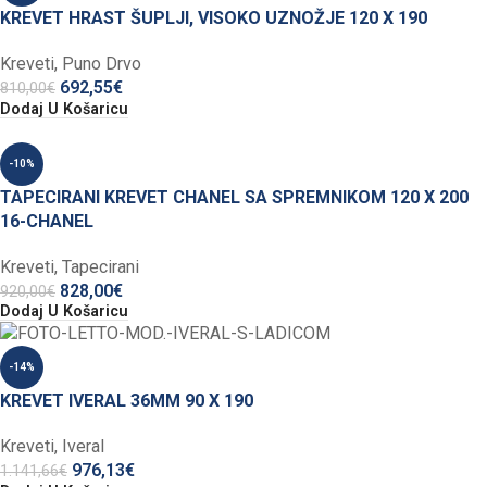
KREVET HRAST ŠUPLJI, VISOKO UZNOŽJE 120 X 190
Kreveti
,
Puno Drvo
692,55
€
810,00
€
Dodaj U Košaricu
-10%
TAPECIRANI KREVET CHANEL SA SPREMNIKOM 120 X 200
16-CHANEL
Kreveti
,
Tapecirani
828,00
€
920,00
€
Dodaj U Košaricu
-14%
KREVET IVERAL 36MM 90 X 190
Kreveti
,
Iveral
976,13
€
1.141,66
€