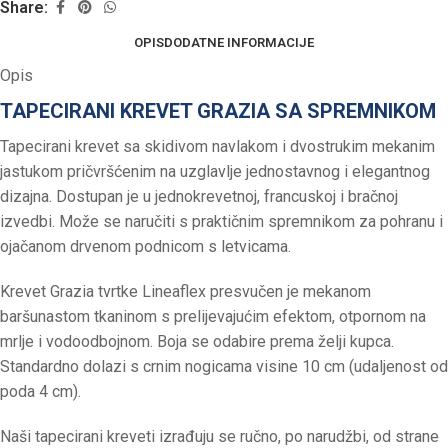
Share:
OPIS
DODATNE INFORMACIJE
Opis
TAPECIRANI KREVET GRAZIA SA SPREMNIKOM
Tapecirani krevet sa skidivom navlakom i dvostrukim mekanim
jastukom pričvršćenim na uzglavlje jednostavnog i elegantnog
dizajna. Dostupan je u jednokrevetnoj, francuskoj i bračnoj
izvedbi. Može se naručiti s praktičnim spremnikom za pohranu i
ojačanom drvenom podnicom s letvicama.
Krevet Grazia tvrtke Lineaflex presvučen je mekanom
baršunastom tkaninom s prelijevajućim efektom, otpornom na
mrlje i vodoodbojnom. Boja se odabire prema želji kupca.
Standardno dolazi s crnim nogicama visine 10 cm (udaljenost od
poda 4 cm).
Naši tapecirani kreveti izrađuju se ručno, po narudžbi, od strane