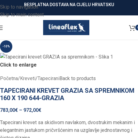
BESPLATNA DOSTAVA NA CIJELU HRVATSKU
Skip to navigation
Skip to main content
-10%
Click to enlarge
Početna
/
Kreveti
/
Tapecirani
Back to products
TAPECIRANI KREVET GRAZIA SA SPREMNIKOM
160 X 190 644-GRAZIA
783,00
€
–
972,00
€
Tapecirani krevet sa skidivom navlakom, dvostrukim mekanim i
elegantnim jastukom pričvršćenim na uzglavlje jednostavnog i
čistog dizajna.