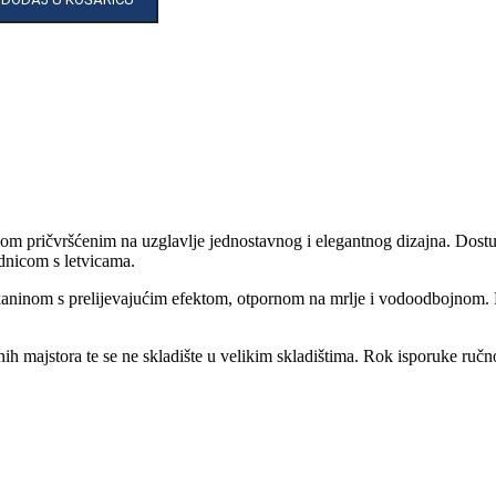
m pričvršćenim na uzglavlje jednostavnog i elegantnog dizajna. Dostup
dnicom s letvicama.
aninom s prelijevajućim efektom, otpornom na mrlje i vodoodbojnom. B
snih majstora te se ne skladište u velikim skladištima. Rok isporuke ru