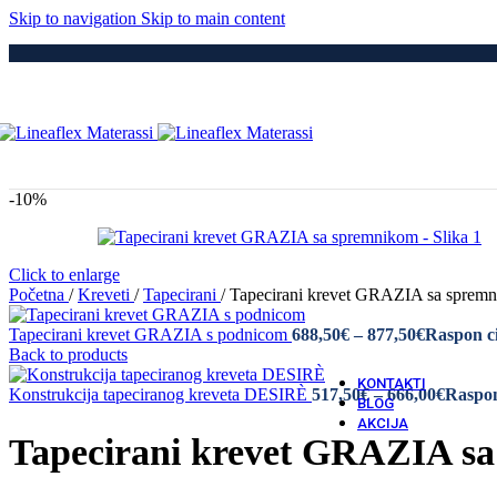
Medici
Skip to navigation
Skip to main content
Po
Drvene
Metaln
S Elek
Kre
Puno 
Iveral
Metaln
Tapeci
-10%
Medici
Dod
Navlak
Navlak
Click to enlarge
Jastuci
Početna
/
Kreveti
/
Tapecirani
/
Tapecirani krevet GRAZIA sa spre
Tapecirani krevet GRAZIA s podnicom
688,50
€
–
877,50
€
Raspon ci
Vatro 
Back to products
Vatro O
KONTAKTI
Konstrukcija tapeciranog kreveta DESIRÈ
517,50
€
–
666,00
€
Raspon
BLOG
AKCIJA
Tapecirani krevet GRAZIA s