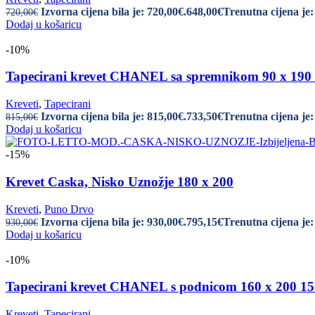
Izvorna cijena bila je: 720,00€.
648,00
€
Trenutna cijena je:
720,00
€
Dodaj u košaricu
-10%
Tapecirani krevet CHANEL sa spremnikom 90 x 1
Kreveti
,
Tapecirani
Izvorna cijena bila je: 815,00€.
733,50
€
Trenutna cijena je:
815,00
€
Dodaj u košaricu
-15%
Krevet Caska, Nisko Uznožje 180 x 200
Kreveti
,
Puno Drvo
Izvorna cijena bila je: 930,00€.
795,15
€
Trenutna cijena je:
930,00
€
Dodaj u košaricu
-10%
Tapecirani krevet CHANEL s podnicom 160 x 200
Kreveti
,
Tapecirani