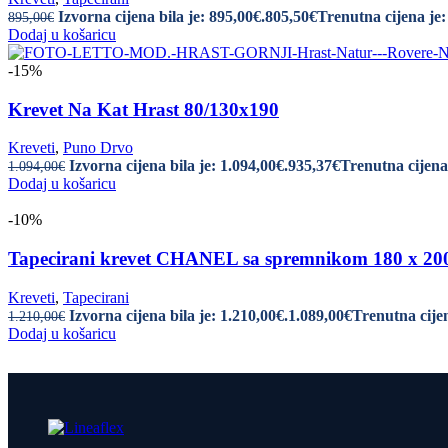
Izvorna cijena bila je: 895,00€.
805,50
€
Trenutna cijena je:
895,00
€
Dodaj u košaricu
-15%
Krevet Na Kat Hrast 80/130x190
Kreveti
,
Puno Drvo
Izvorna cijena bila je: 1.094,00€.
935,37
€
Trenutna cijena 
1.094,00
€
Dodaj u košaricu
-10%
Tapecirani krevet CHANEL sa spremnikom 180 x 
Kreveti
,
Tapecirani
Izvorna cijena bila je: 1.210,00€.
1.089,00
€
Trenutna cijen
1.210,00
€
Dodaj u košaricu