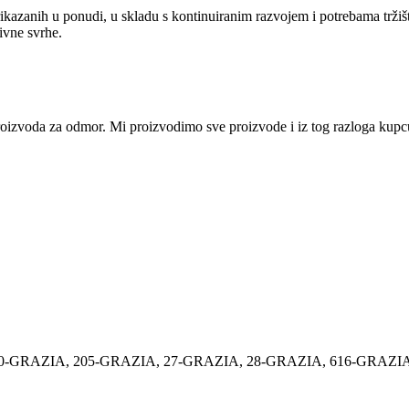
ikazanih u ponudi, u skladu s kontinuiranim razvojem i potrebama tržiš
tivne svrhe.
i proizvoda za odmor. Mi proizvodimo sve proizvode i iz tog razloga ku
0-GRAZIA
,
205-GRAZIA
,
27-GRAZIA
,
28-GRAZIA
,
616-GRAZI