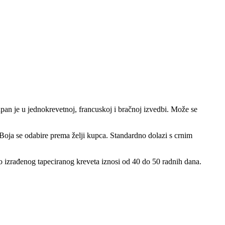
an je u jednokrevetnoj, francuskoj i bračnoj izvedbi. Može se
oja se odabire prema želji kupca. Standardno dolazi s crnim
čno izrađenog tapeciranog kreveta iznosi od 40 do 50 radnih dana.