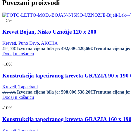
Povezani proizvodi
-15%
Krevet Bojan, Nisko Uznožje 120 x 200
Kreveti
,
Puno Drvo
,
AKCIJA
Izvorna cijena bila je: 492,00€.
420,66
€
Trenutna cijena je:
492,00
€
Dodaj u košaricu
-10%
Konstrukcija tapeciranog kreveta GRAZIA 90 x 19
Kreveti
,
Tapecirani
Izvorna cijena bila je: 598,00€.
538,20
€
Trenutna cijena je:
598,00
€
Dodaj u košaricu
-10%
Konstrukcija tapeciranog kreveta GRAZIA 160 x 1
Kreveti
,
Tapecirani