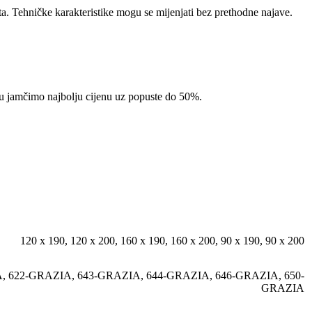
ta. Tehničke karakteristike mogu se mijenjati bez prethodne najave.
pcu jamčimo najbolju cijenu uz popuste do 50%.
120 x 190
,
120 x 200
,
160 x 190
,
160 x 200
,
90 x 190
,
90 x 200
A
,
622-GRAZIA
,
643-GRAZIA
,
644-GRAZIA
,
646-GRAZIA
,
650-
GRAZIA