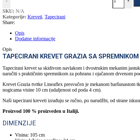
-
+
SKU:
N/A
Kategorije:
Kreveti
,
Tapecirani
Share:
Opis
Dodatne informacije
Opis
TAPECIRANI KREVET GRAZIA SA SPREMNIKOM
Tapecirani krevet sa skidivom navlakom i dvostrukim mekanim jastuko
naručiti s praktičnim spremnikom za pohranu i ojačanom drvenom po
Krevet Grazia tvrtke Lineaflex presvučen je mekanom baršunastom tk
nogicama visine 10 cm (udaljenost od poda 4 cm).
Naši tapecirani kreveti izrađuju se ručno, po narudžbi, od strane isku
Proizvod 100 % proizveden u Italiji.
DIMENZIJE
Visina: 105 cm