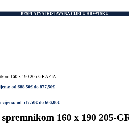
nski Madraci
dnice
 Podnice
BESPLATNA DOSTAVA NA CIJELU HRVATSKU
i Okvir
tromotorom
veti
Drvo
i
rani
nski krevet
aci
e Za Jastuk
e Za Madrace i Podnice
mnikom 160 x 190 205-GRAZIA
Relax Fotelje
Negorivi Proizvodi
jena: od 688,50€ do 877,50€
Otporni Madraci
tporni Jastuci
 cijena: od 517,50€ do 666,00€
a spremnikom 160 x 190 205-