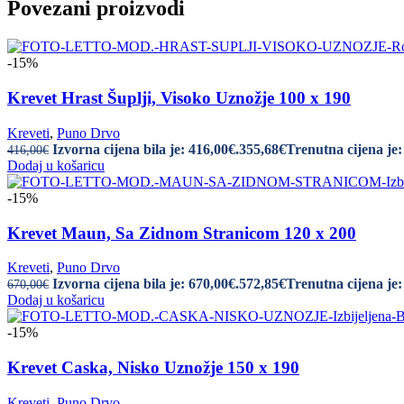
Povezani proizvodi
-15%
Krevet Hrast Šuplji, Visoko Uznožje 100 x 190
Kreveti
,
Puno Drvo
Izvorna cijena bila je: 416,00€.
355,68
€
Trenutna cijena je:
416,00
€
Dodaj u košaricu
-15%
Krevet Maun, Sa Zidnom Stranicom 120 x 200
Kreveti
,
Puno Drvo
Izvorna cijena bila je: 670,00€.
572,85
€
Trenutna cijena je:
670,00
€
Dodaj u košaricu
-15%
Krevet Caska, Nisko Uznožje 150 x 190
Kreveti
,
Puno Drvo