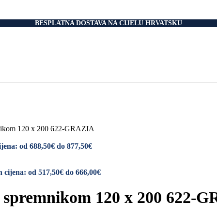
nski Madraci
dnice
 Podnice
BESPLATNA DOSTAVA NA CIJELU HRVATSKU
i Okvir
tromotorom
veti
Drvo
i
rani
nski krevet
aci
e Za Jastuk
e Za Madrace i Podnice
mnikom 120 x 200 622-GRAZIA
Relax Fotelje
Negorivi Proizvodi
jena: od 688,50€ do 877,50€
Otporni Madraci
tporni Jastuci
 cijena: od 517,50€ do 666,00€
a spremnikom 120 x 200 622-