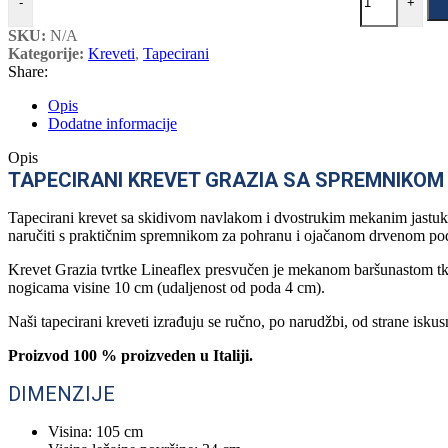
-
+
SKU:
N/A
Kategorije:
Kreveti
,
Tapecirani
Share:
Opis
Dodatne informacije
Opis
TAPECIRANI KREVET GRAZIA SA SPREMNIKOM
Tapecirani krevet sa skidivom navlakom i dvostrukim mekanim jastuko
naručiti s praktičnim spremnikom za pohranu i ojačanom drvenom po
Krevet Grazia tvrtke Lineaflex presvučen je mekanom baršunastom tk
nogicama visine 10 cm (udaljenost od poda 4 cm).
Naši tapecirani kreveti izrađuju se ručno, po narudžbi, od strane isku
Proizvod 100 % proizveden u Italiji.
DIMENZIJE
Visina: 105 cm