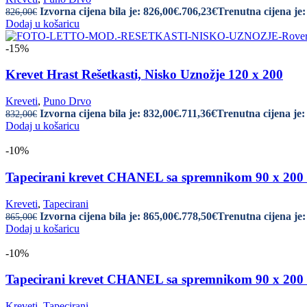
Izvorna cijena bila je: 826,00€.
706,23
€
Trenutna cijena je:
826,00
€
Dodaj u košaricu
-15%
Krevet Hrast Rešetkasti, Nisko Uznožje 120 x 200
Kreveti
,
Puno Drvo
Izvorna cijena bila je: 832,00€.
711,36
€
Trenutna cijena je:
832,00
€
Dodaj u košaricu
-10%
Tapecirani krevet CHANEL sa spremnikom 90 x 2
Kreveti
,
Tapecirani
Izvorna cijena bila je: 865,00€.
778,50
€
Trenutna cijena je:
865,00
€
Dodaj u košaricu
-10%
Tapecirani krevet CHANEL sa spremnikom 90 x 2
Kreveti
,
Tapecirani