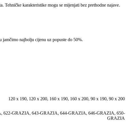
ta. Tehničke karakteristike mogu se mijenjati bez prethodne najave.
pcu jamčimo najbolju cijenu uz popuste do 50%.
120 x 190
,
120 x 200
,
160 x 190
,
160 x 200
,
90 x 190
,
90 x 200
A
,
622-GRAZIA
,
643-GRAZIA
,
644-GRAZIA
,
646-GRAZIA
,
650-
GRAZIA