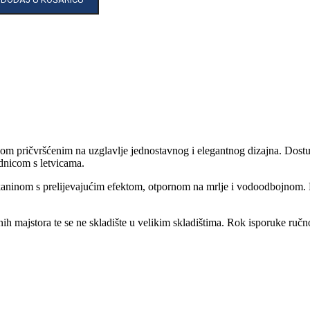
m pričvršćenim na uzglavlje jednostavnog i elegantnog dizajna. Dostup
dnicom s letvicama.
aninom s prelijevajućim efektom, otpornom na mrlje i vodoodbojnom. B
snih majstora te se ne skladište u velikim skladištima. Rok isporuke ru