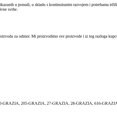
ikazanih u ponudi, u skladu s kontinuiranim razvojem i potrebama tržiš
tivne svrhe.
i proizvoda za odmor. Mi proizvodimo sve proizvode i iz tog razloga ku
0-GRAZIA
,
205-GRAZIA
,
27-GRAZIA
,
28-GRAZIA
,
616-GRAZI