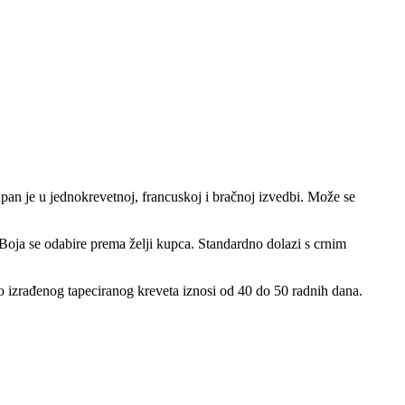
an je u jednokrevetnoj, francuskoj i bračnoj izvedbi. Može se
oja se odabire prema želji kupca. Standardno dolazi s crnim
čno izrađenog tapeciranog kreveta iznosi od 40 do 50 radnih dana.