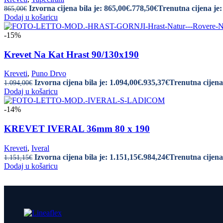
Izvorna cijena bila je: 865,00€.
778,50
€
Trenutna cijena je:
865,00
€
Dodaj u košaricu
-15%
Krevet Na Kat Hrast 90/130x190
Kreveti
,
Puno Drvo
Izvorna cijena bila je: 1.094,00€.
935,37
€
Trenutna cijena 
1.094,00
€
Dodaj u košaricu
-14%
KREVET IVERAL 36mm 80 x 190
Kreveti
,
Iveral
Izvorna cijena bila je: 1.151,15€.
984,24
€
Trenutna cijena 
1.151,15
€
Dodaj u košaricu