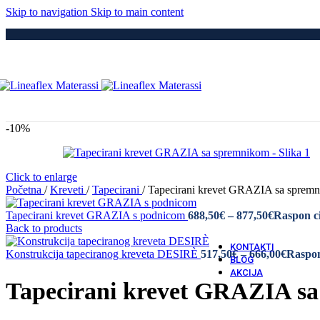
Medici
Skip to navigation
Skip to main content
Po
Drvene
Metaln
S Elek
Kre
Puno 
Iveral
Metaln
Tapeci
-10%
Medici
Dod
Navlak
Navlak
Click to enlarge
Jastuci
Početna
/
Kreveti
/
Tapecirani
/
Tapecirani krevet GRAZIA sa spre
Tapecirani krevet GRAZIA s podnicom
688,50
€
–
877,50
€
Raspon ci
Vatro 
Back to products
Vatro O
KONTAKTI
Konstrukcija tapeciranog kreveta DESIRÈ
517,50
€
–
666,00
€
Raspon
BLOG
AKCIJA
Tapecirani krevet GRAZIA s