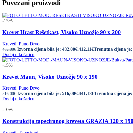
Povezani proizvodi
-15%
Krevet Hrast Rešetkast, Visoko Uznožje 90 x 200
Kreveti
,
Puno Drvo
Izvorna cijena bila je: 482,00€.
412,11
€
Trenutna cijena je:
482,00
€
Dodaj u košaricu
-15%
Krevet Maun, Visoko Uznožje 90 x 190
Kreveti
,
Puno Drvo
Izvorna cijena bila je: 516,00€.
441,18
€
Trenutna cijena je:
516,00
€
Dodaj u košaricu
-10%
Konstrukcija tapeciranog kreveta GRAZIA 120 x 1
Kreveti
,
Tapecirani