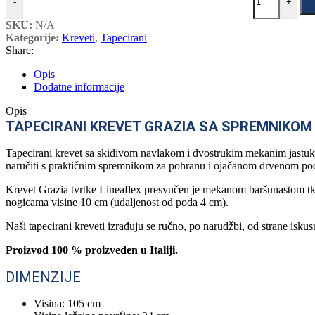
-
+
SKU:
N/A
Kategorije:
Kreveti
,
Tapecirani
Share:
Opis
Dodatne informacije
Opis
TAPECIRANI KREVET GRAZIA SA SPREMNIKOM
Tapecirani krevet sa skidivom navlakom i dvostrukim mekanim jastuko
naručiti s praktičnim spremnikom za pohranu i ojačanom drvenom po
Krevet Grazia tvrtke Lineaflex presvučen je mekanom baršunastom tk
nogicama visine 10 cm (udaljenost od poda 4 cm).
Naši tapecirani kreveti izrađuju se ručno, po narudžbi, od strane isku
Proizvod 100 % proizveden u Italiji.
DIMENZIJE
Visina: 105 cm