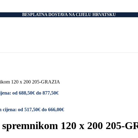
nski Madraci
dnice
 Podnice
BESPLATNA DOSTAVA NA CIJELU HRVATSKU
i Okvir
tromotorom
veti
Drvo
i
rani
nski krevet
aci
e Za Jastuk
e Za Madrace i Podnice
mnikom 120 x 200 205-GRAZIA
Relax Fotelje
Negorivi Proizvodi
jena: od 688,50€ do 877,50€
Otporni Madraci
tporni Jastuci
 cijena: od 517,50€ do 666,00€
a spremnikom 120 x 200 205-