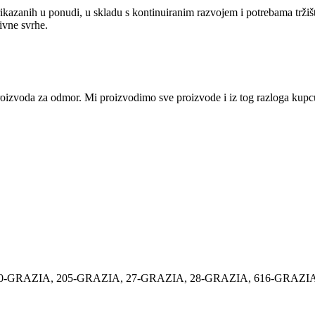
ikazanih u ponudi, u skladu s kontinuiranim razvojem i potrebama tržiš
tivne svrhe.
i proizvoda za odmor. Mi proizvodimo sve proizvode i iz tog razloga ku
0-GRAZIA
,
205-GRAZIA
,
27-GRAZIA
,
28-GRAZIA
,
616-GRAZI