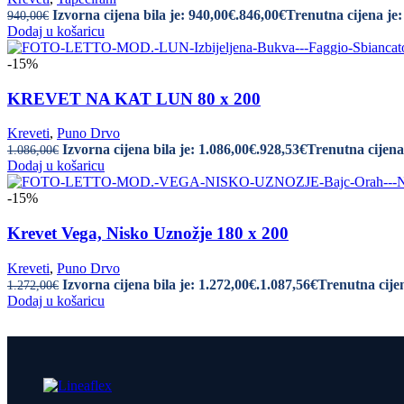
Izvorna cijena bila je: 940,00€.
846,00
€
Trenutna cijena je:
940,00
€
Dodaj u košaricu
-15%
KREVET NA KAT LUN 80 x 200
Kreveti
,
Puno Drvo
Izvorna cijena bila je: 1.086,00€.
928,53
€
Trenutna cijena 
1.086,00
€
Dodaj u košaricu
-15%
Krevet Vega, Nisko Uznožje 180 x 200
Kreveti
,
Puno Drvo
Izvorna cijena bila je: 1.272,00€.
1.087,56
€
Trenutna cijen
1.272,00
€
Dodaj u košaricu