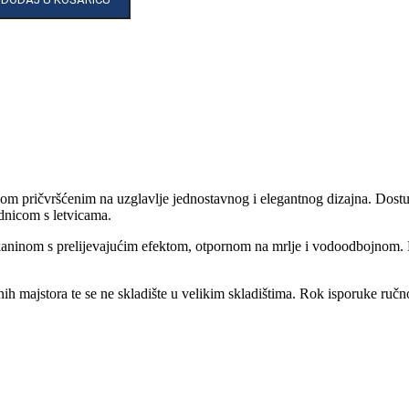
m pričvršćenim na uzglavlje jednostavnog i elegantnog dizajna. Dostup
dnicom s letvicama.
aninom s prelijevajućim efektom, otpornom na mrlje i vodoodbojnom. B
snih majstora te se ne skladište u velikim skladištima. Rok isporuke ru