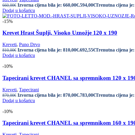
Izvorna cijena bila je: 660,00€.
594,00
€
Trenutna cijena je:
660,00
€
Dodaj u košaricu
-15%
Krevet Hrast Šuplji, Visoko Uznožje 120 x 190
Kreveti
,
Puno Drvo
Izvorna cijena bila je: 810,00€.
692,55
€
Trenutna cijena je:
810,00
€
Dodaj u košaricu
-10%
Tapecirani krevet CHANEL sa spremnikom 120 x 
Kreveti
,
Tapecirani
Izvorna cijena bila je: 870,00€.
783,00
€
Trenutna cijena je:
870,00
€
Dodaj u košaricu
-10%
Tapecirani krevet CHANEL sa spremnikom 160 x 
Kreveti
,
Tapecirani