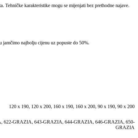
ta. Tehničke karakteristike mogu se mijenjati bez prethodne najave.
pcu jamčimo najbolju cijenu uz popuste do 50%.
120 x 190
,
120 x 200
,
160 x 190
,
160 x 200
,
90 x 190
,
90 x 200
A
,
622-GRAZIA
,
643-GRAZIA
,
644-GRAZIA
,
646-GRAZIA
,
650-
GRAZIA