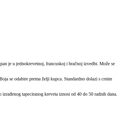
an je u jednokrevetnoj, francuskoj i bračnoj izvedbi. Može se
oja se odabire prema želji kupca. Standardno dolazi s crnim
čno izrađenog tapeciranog kreveta iznosi od 40 do 50 radnih dana.