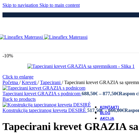
Medici
Skip to navigation
Skip to main content
Po
Drvene
Metaln
S Elek
Kre
Puno 
Iveral
Metaln
Tapeci
-10%
Medici
Dod
Navlak
Navlak
Click to enlarge
Jastuci
Početna
/
Kreveti
/
Tapecirani
/
Tapecirani krevet GRAZIA sa spre
Tapecirani krevet GRAZIA s podnicom
688,50
€
–
877,50
€
Raspon ci
Vatro 
Back to products
Vatro O
KONTAKTI
Konstrukcija tapeciranog kreveta DESIRÈ
517,50
€
–
666,00
€
Raspon
BLOG
AKCIJA
Tapecirani krevet GRAZIA s