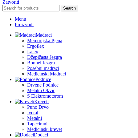
Zatvoriti
Search
Menu
Proizvodi
Madraci
Memorijska Pjena
Ergoflex
Latex
Džepičasta Jezgra
Bonnel Jezgra
Posebni madraci
Medicinski Madraci
Podnice
Drvene Podnice
Metalni Okvir
S Elektromotorom
Kreveti
Puno Drvo
Iveral
Metalni
Tapecirani
Medicinski krevet
Dodaci