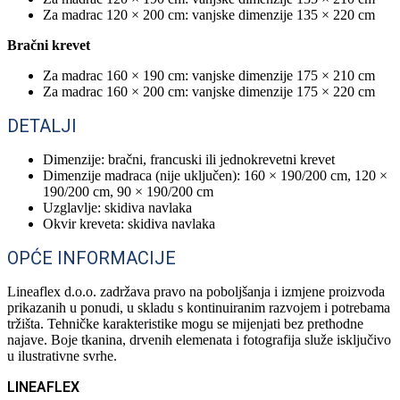
Za madrac 120 × 200 cm: vanjske dimenzije 135 × 220 cm
Bračni krevet
Za madrac 160 × 190 cm: vanjske dimenzije 175 × 210 cm
Za madrac 160 × 200 cm: vanjske dimenzije 175 × 220 cm
DETALJI
Dimenzije: bračni, francuski ili jednokrevetni krevet
Dimenzije madraca (nije uključen): 160 × 190/200 cm, 120 ×
190/200 cm, 90 × 190/200 cm
Uzglavlje: skidiva navlaka
Okvir kreveta: skidiva navlaka
OPĆE INFORMACIJE
Lineaflex d.o.o. zadržava pravo na poboljšanja i izmjene proizvoda
prikazanih u ponudi, u skladu s kontinuiranim razvojem i potrebama
tržišta. Tehničke karakteristike mogu se mijenjati bez prethodne
najave. Boje tkanina, drvenih elemenata i fotografija služe isključivo
u ilustrativne svrhe.
LINEAFLEX