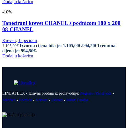
Dodaj u košaricu
-10%
Tapecirani krevet CHANEL s podnicom 180 x 200
08-CHANEL
Kreveti
,
Tapecirani
Izvorna cijena bila je: 1.105,00€.
994,50
€
Trenutna
1.105,00
€
cijena je: 994,50€.
Dodaj u košaricu
LINEAFLEX - Izravna prodaja iz proizvodnje:
Negorivi Proizvodi
-
Madraci
-
Podnice
-
Kreveti
-
Dodaci
-
Relax Fotelje