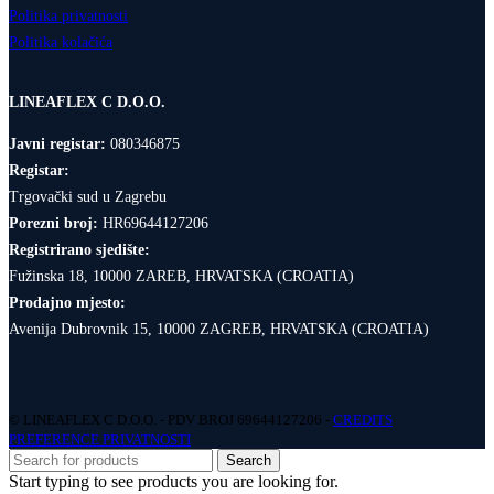
Politika privatnosti
Politika kolačića
LINEAFLEX C D.O.O.
Javni registar:
080346875
Registar:
Trgovački sud u Zagrebu
Porezni broj:
HR69644127206
Registrirano sjedište:
Fužinska 18, 10000 ZAREB, HRVATSKA (CROATIA)
Prodajno mjesto:
Avenija Dubrovnik 15, 10000 ZAGREB, HRVATSKA (CROATIA)
© LINEAFLEX C D.O.O. - PDV BROJ 69644127206 -
CREDITS
PREFERENCE PRIVATNOSTI
Search
Start typing to see products you are looking for.