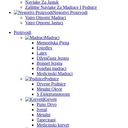
Navlake Za Jastuk
Zaštitne Navlake Za Madrace I Podnice
Negorivi Proizvodi
Vatro Otporni Madraci
Vatro Otporni Jastuci
Proizvodi
Madraci
Memorijska Pjena
Ergoflex
Latex
Džepičasta Jezgra
Bonnel Jezgra
Posebni madraci
Medicinski Madraci
Podnice
Drvene Podnice
Metalni Okvir
S Elektromotorom
Kreveti
Puno Drvo
Iveral
Metalni
Tapecirani
Medicinski krevet