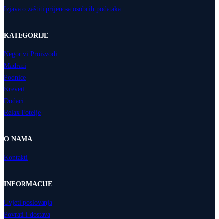
Izjava o zaštiti prijenosa osobnih podataka
KATEGORIJE
Negorivi Proizvodi
Madraci
Podnice
Kreveti
Dodaci
Relax Fotelje
O NAMA
Kontakti
INFORMACIJE
Uvjeti poslovanja
Povrati i dostava