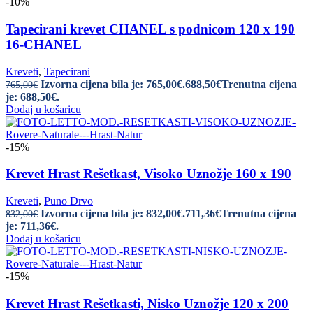
-10%
Tapecirani krevet CHANEL s podnicom 120 x 190
16-CHANEL
Kreveti
,
Tapecirani
Izvorna cijena bila je: 765,00€.
688,50
€
Trenutna cijena
765,00
€
je: 688,50€.
Dodaj u košaricu
-15%
Krevet Hrast Rešetkast, Visoko Uznožje 160 x 190
Kreveti
,
Puno Drvo
Izvorna cijena bila je: 832,00€.
711,36
€
Trenutna cijena
832,00
€
je: 711,36€.
Dodaj u košaricu
-15%
Krevet Hrast Rešetkasti, Nisko Uznožje 120 x 200