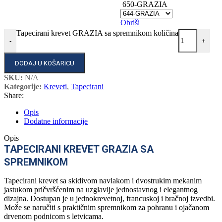
650-GRAZIA
Obriši
Tapecirani krevet GRAZIA sa spremnikom količina
-
+
DODAJ U KOŠARICU
SKU:
N/A
Kategorije:
Kreveti
,
Tapecirani
Share:
Opis
Dodatne informacije
Opis
TAPECIRANI KREVET GRAZIA SA
SPREMNIKOM
Tapecirani krevet sa skidivom navlakom i dvostrukim mekanim
jastukom pričvršćenim na uzglavlje jednostavnog i elegantnog
dizajna. Dostupan je u jednokrevetnoj, francuskoj i bračnoj izvedbi.
Može se naručiti s praktičnim spremnikom za pohranu i ojačanom
drvenom podnicom s letvicama.