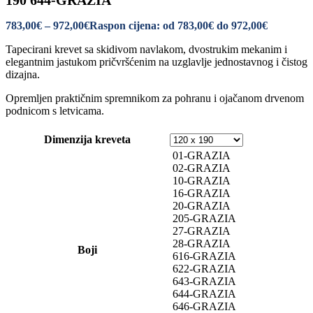
190 644-GRAZIA
783,00
€
–
972,00
€
Raspon cijena: od 783,00€ do 972,00€
Tapecirani krevet sa skidivom navlakom, dvostrukim mekanim i
elegantnim jastukom pričvršćenim na uzglavlje jednostavnog i čistog
dizajna.
Opremljen praktičnim spremnikom za pohranu i ojačanom drvenom
podnicom s letvicama.
Dimenzija kreveta
01-GRAZIA
02-GRAZIA
10-GRAZIA
16-GRAZIA
20-GRAZIA
205-GRAZIA
27-GRAZIA
28-GRAZIA
Boji
616-GRAZIA
622-GRAZIA
643-GRAZIA
644-GRAZIA
646-GRAZIA