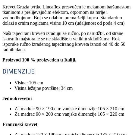
Krevet Grazia tvrtke Lineaflex presvučen je mekanom baršunastom
tkaninom s prelijevajućim efektom, otpornom na mrlje i
vodoodbojnom. Boja se odabire prema želji kupca. Standardno
dolazi s crnim nogicama visine 10 cm (udaljenost od poda 4 cm).
Naši tapecirani kreveti izrađuju se ručno, po narudžbi, od strane
iskusnih majstora te se ne skladište u velikim skladištima. Rok
isporuke ručno izrađenog tapeciranog kreveta iznosi od 40 do 50
radnih dana.
Proizvod 100 % proizveden u Italiji.
DIMENZIJE
Visina: 105 cm
Visina ležajne površine: 34 cm
Jednokrevetni
Za madrac 90 × 190 cm: vanjske dimenzije 105 × 210 cm
Za madrac 90 × 200 cm: vanjske dimenzije 105 × 220 cm
Francuski krevet
Za madrac 120 × 190 cm: vanjske dimenzije 135 × 210 cm