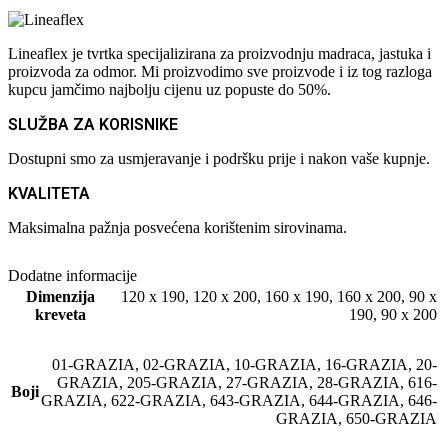
Lineaflex je tvrtka specijalizirana za proizvodnju madraca, jastuka i
proizvoda za odmor. Mi proizvodimo sve proizvode i iz tog razloga
kupcu jamčimo najbolju cijenu uz popuste do 50%.
SLUŽBA ZA KORISNIKE
Dostupni smo za usmjeravanje i podršku prije i nakon vaše kupnje.
KVALITETA
Maksimalna pažnja posvećena korištenim sirovinama.
Dodatne informacije
Dimenzija
120 x 190
,
120 x 200
,
160 x 190
,
160 x 200
,
90 x
kreveta
190
,
90 x 200
01-GRAZIA
,
02-GRAZIA
,
10-GRAZIA
,
16-GRAZIA
,
20-
GRAZIA
,
205-GRAZIA
,
27-GRAZIA
,
28-GRAZIA
,
616-
Boji
GRAZIA
,
622-GRAZIA
,
643-GRAZIA
,
644-GRAZIA
,
646-
GRAZIA
,
650-GRAZIA