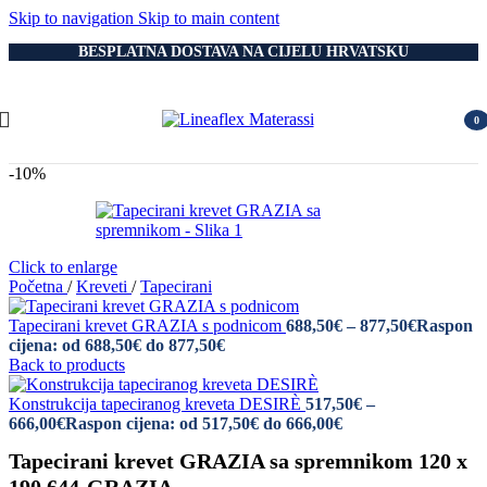
Skip to navigation
Skip to main content
BESPLATNA DOSTAVA NA CIJELU HRVATSKU
0
item
-10%
Click to enlarge
Početna
/
Kreveti
/
Tapecirani
Tapecirani krevet GRAZIA s podnicom
688,50
€
–
877,50
€
Raspon
cijena: od 688,50€ do 877,50€
Back to products
Konstrukcija tapeciranog kreveta DESIRÈ
517,50
€
–
666,00
€
Raspon cijena: od 517,50€ do 666,00€
Tapecirani krevet GRAZIA sa spremnikom 120 x