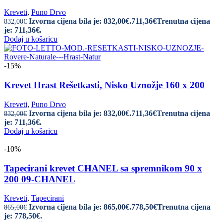
Kreveti
,
Puno Drvo
Izvorna cijena bila je: 832,00€.
711,36
€
Trenutna cijena
832,00
€
je: 711,36€.
Dodaj u košaricu
-15%
Krevet Hrast Rešetkasti, Nisko Uznožje 160 x 200
Kreveti
,
Puno Drvo
Izvorna cijena bila je: 832,00€.
711,36
€
Trenutna cijena
832,00
€
je: 711,36€.
Dodaj u košaricu
-10%
Tapecirani krevet CHANEL sa spremnikom 90 x
200 09-CHANEL
Kreveti
,
Tapecirani
Izvorna cijena bila je: 865,00€.
778,50
€
Trenutna cijena
865,00
€
je: 778,50€.