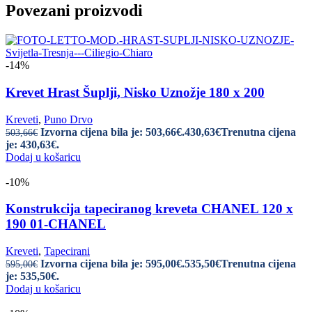
Povezani proizvodi
-14%
Krevet Hrast Šuplji, Nisko Uznožje 180 x 200
Kreveti
,
Puno Drvo
Izvorna cijena bila je: 503,66€.
430,63
€
Trenutna cijena
503,66
€
je: 430,63€.
Dodaj u košaricu
-10%
Konstrukcija tapeciranog kreveta CHANEL 120 x
190 01-CHANEL
Kreveti
,
Tapecirani
Izvorna cijena bila je: 595,00€.
535,50
€
Trenutna cijena
595,00
€
je: 535,50€.
Dodaj u košaricu