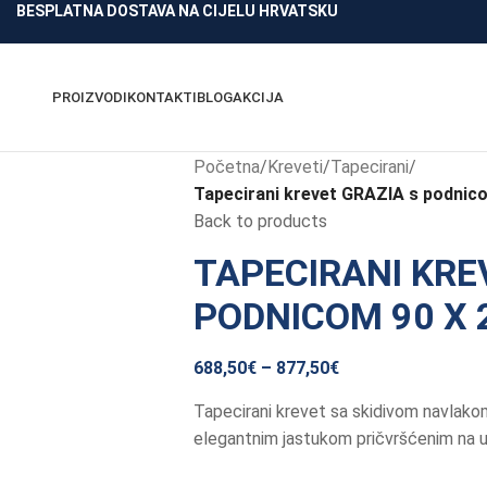
BESPLATNA DOSTAVA NA CIJELU HRVATSKU
PROIZVODI
KONTAKTI
BLOG
AKCIJA
Početna
/
Kreveti
/
Tapecirani
/
Tapecirani krevet GRAZIA s podnic
Back to products
TAPECIRANI KRE
PODNICOM 90 X 
688,50
€
–
877,50
€
Tapecirani krevet sa skidivom navlako
elegantnim jastukom pričvršćenim na uz