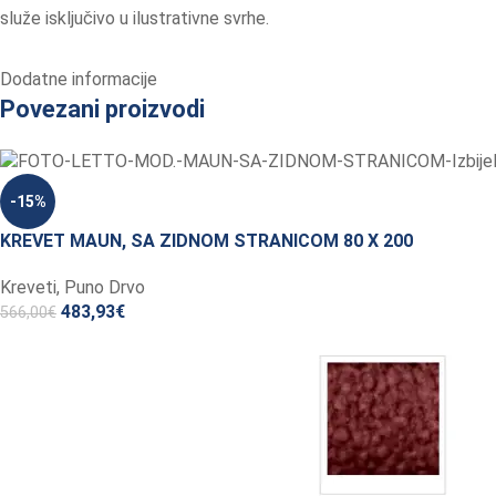
služe isključivo u ilustrativne svrhe.
Dodatne informacije
Povezani proizvodi
-15%
KREVET MAUN, SA ZIDNOM STRANICOM 80 X 200
Kreveti
,
Puno Drvo
483,93
€
566,00
€
Dodaj U Košaricu