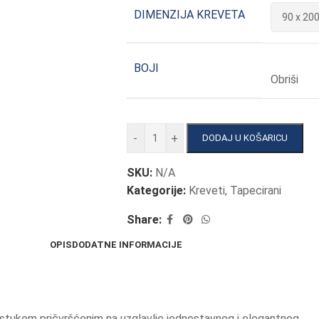
DIMENZIJA KREVETA
BOJI
Obriši
-
+
DODAJ U KOŠARICU
SKU:
N/A
Kategorije:
Kreveti
,
Tapecirani
Share:
OPIS
DODATNE INFORMACIJE
astukom pričvršćenim na uzglavlje jednostavnog i elegantnog