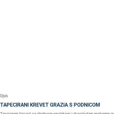
Opis
TAPECIRANI KREVET GRAZIA S PODNICOM
Tapecirani krevet sa skidivom navlakom i dvostrukim mekanim j