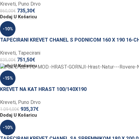
Kreveti
,
Puno Drvo
735,30
€
860,00
€
Dodaj U Košaricu
-10%
TAPECIRANI KREVET CHANEL S PODNICOM 160 X 190 16-C
Kreveti
,
Tapecirani
751,50
€
835,00
€
Dodaj U Košaricu
-15%
KREVET NA KAT HRAST 100/140X190
Kreveti
,
Puno Drvo
935,37
€
1.094,00
€
Dodaj U Košaricu
-10%
TAPECIRANI KREVET CHANEL SA SPREMNIKOM 180 X 200 