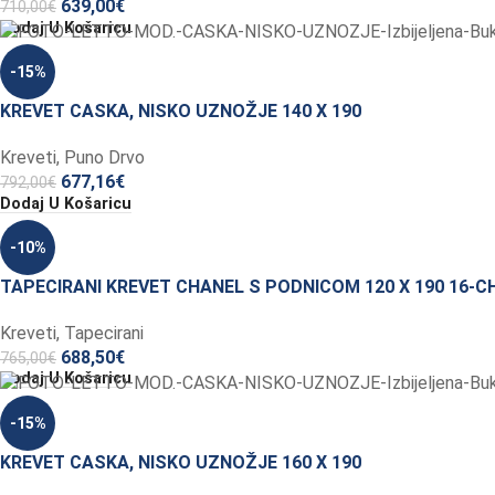
639,00
€
710,00
€
Dodaj U Košaricu
-15%
KREVET CASKA, NISKO UZNOŽJE 140 X 190
Kreveti
,
Puno Drvo
677,16
€
792,00
€
Dodaj U Košaricu
-10%
TAPECIRANI KREVET CHANEL S PODNICOM 120 X 190 16-C
Kreveti
,
Tapecirani
688,50
€
765,00
€
Dodaj U Košaricu
-15%
KREVET CASKA, NISKO UZNOŽJE 160 X 190