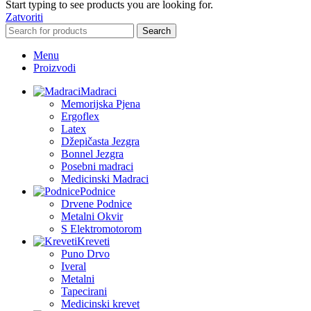
Start typing to see products you are looking for.
Zatvoriti
Search
Menu
Proizvodi
Madraci
Memorijska Pjena
Ergoflex
Latex
Džepičasta Jezgra
Bonnel Jezgra
Posebni madraci
Medicinski Madraci
Podnice
Drvene Podnice
Metalni Okvir
S Elektromotorom
Kreveti
Puno Drvo
Iveral
Metalni
Tapecirani
Medicinski krevet