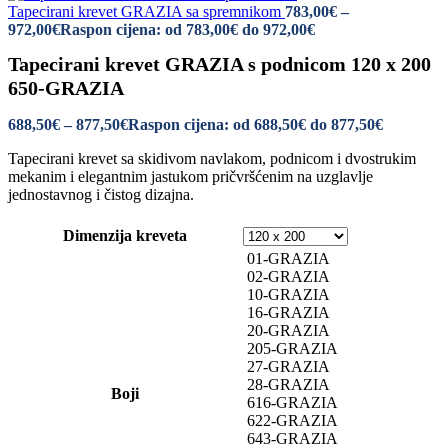
Tapecirani krevet GRAZIA sa spremnikom
783,00
€
–
972,00
€
Raspon cijena: od 783,00€ do 972,00€
Tapecirani krevet GRAZIA s podnicom 120 x 200
650-GRAZIA
688,50
€
–
877,50
€
Raspon cijena: od 688,50€ do 877,50€
Tapecirani krevet sa skidivom navlakom, podnicom i dvostrukim
mekanim i elegantnim jastukom pričvršćenim na uzglavlje
jednostavnog i čistog dizajna.
Dimenzija kreveta
01-GRAZIA
02-GRAZIA
10-GRAZIA
16-GRAZIA
20-GRAZIA
205-GRAZIA
27-GRAZIA
28-GRAZIA
Boji
616-GRAZIA
622-GRAZIA
643-GRAZIA