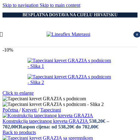
Skip to navigation
Skip to main content
BESPLATNA DOSTAVA NA CIJELU HRVATSKU
0
item
-10%
Click to enlarge
Početna
/
Kreveti
/
Tapecirani
Konstrukcija tapeciranog kreveta GRAZIA
538,20
€
–
702,00
€
Raspon cijena: od 538,20€ do 702,00€
Back to products