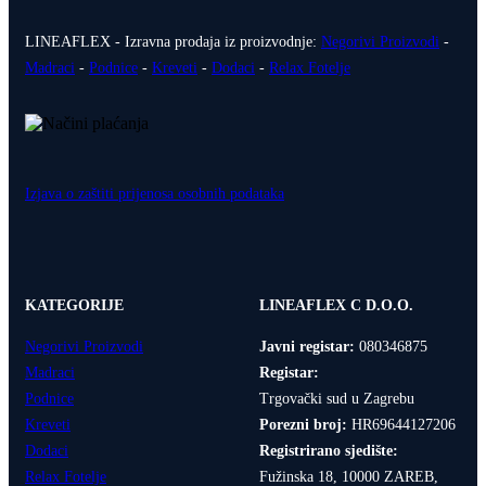
LINEAFLEX - Izravna prodaja iz proizvodnje:
Negorivi Proizvodi
-
Madraci
-
Podnice
-
Kreveti
-
Dodaci
-
Relax Fotelje
Izjava o zaštiti prijenosa osobnih podataka
KATEGORIJE
LINEAFLEX C D.O.O.
Negorivi Proizvodi
Javni registar:
080346875
Madraci
Registar:
Podnice
Trgovački sud u Zagrebu
Kreveti
Porezni broj:
HR69644127206
Dodaci
Registrirano sjedište:
Relax Fotelje
Fužinska 18, 10000 ZAREB,