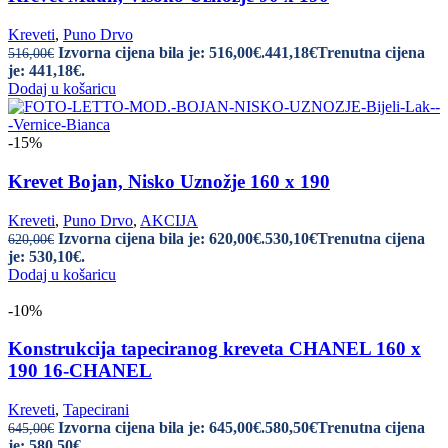
Kreveti
,
Puno Drvo
Izvorna cijena bila je: 516,00€.
441,18
€
Trenutna cijena
516,00
€
je: 441,18€.
Dodaj u košaricu
-15%
Krevet Bojan, Nisko Uznožje 160 x 190
Kreveti
,
Puno Drvo
,
AKCIJA
Izvorna cijena bila je: 620,00€.
530,10
€
Trenutna cijena
620,00
€
je: 530,10€.
Dodaj u košaricu
-10%
Konstrukcija tapeciranog kreveta CHANEL 160 x
190 16-CHANEL
Kreveti
,
Tapecirani
Izvorna cijena bila je: 645,00€.
580,50
€
Trenutna cijena
645,00
€
je: 580,50€.