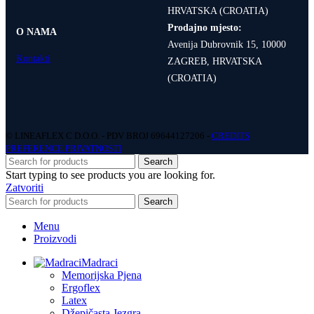
HRVATSKA (CROATIA)
Prodajno mjesto:
O NAMA
Avenija Dubrovnik 15, 10000
Kontakti
ZAGREB, HRVATSKA
(CROATIA)
© LINEAFLEX C D.O.O. - PDV BROJ 69644127206 -
CREDITS
PREFERENCE PRIVATNOSTI
Search
Start typing to see products you are looking for.
Zatvoriti
Search
Menu
Proizvodi
Madraci
Memorijska Pjena
Ergoflex
Latex
Džepičasta Jezgra