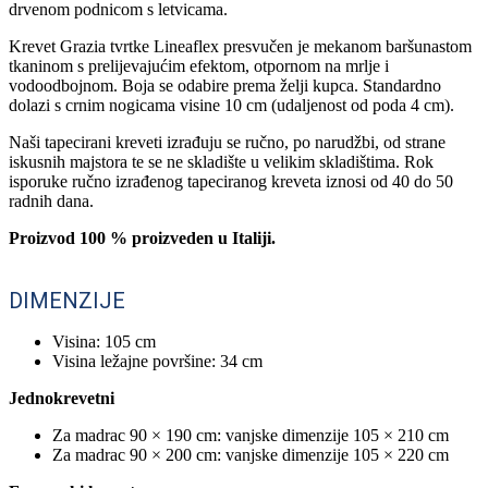
drvenom podnicom s letvicama.
Krevet Grazia tvrtke Lineaflex presvučen je mekanom baršunastom
tkaninom s prelijevajućim efektom, otpornom na mrlje i
vodoodbojnom. Boja se odabire prema želji kupca. Standardno
dolazi s crnim nogicama visine 10 cm (udaljenost od poda 4 cm).
Naši tapecirani kreveti izrađuju se ručno, po narudžbi, od strane
iskusnih majstora te se ne skladište u velikim skladištima. Rok
isporuke ručno izrađenog tapeciranog kreveta iznosi od 40 do 50
radnih dana.
Proizvod 100 % proizveden u Italiji.
DIMENZIJE
Visina: 105 cm
Visina ležajne površine: 34 cm
Jednokrevetni
Za madrac 90 × 190 cm: vanjske dimenzije 105 × 210 cm
Za madrac 90 × 200 cm: vanjske dimenzije 105 × 220 cm