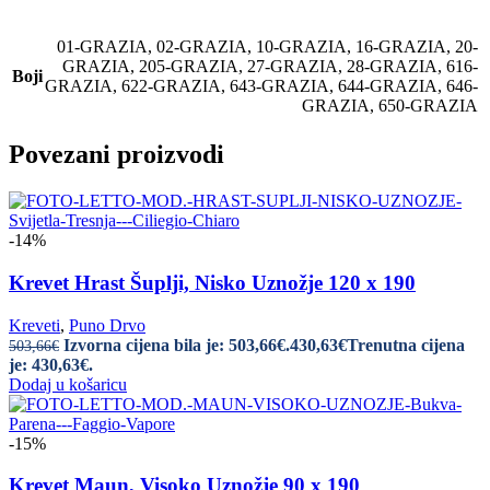
01-GRAZIA
,
02-GRAZIA
,
10-GRAZIA
,
16-GRAZIA
,
20-
GRAZIA
,
205-GRAZIA
,
27-GRAZIA
,
28-GRAZIA
,
616-
Boji
GRAZIA
,
622-GRAZIA
,
643-GRAZIA
,
644-GRAZIA
,
646-
GRAZIA
,
650-GRAZIA
Povezani proizvodi
-14%
Krevet Hrast Šuplji, Nisko Uznožje 120 x 190
Kreveti
,
Puno Drvo
Izvorna cijena bila je: 503,66€.
430,63
€
Trenutna cijena
503,66
€
je: 430,63€.
Dodaj u košaricu
-15%
Krevet Maun, Visoko Uznožje 90 x 190