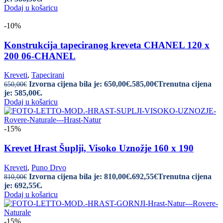
Dodaj u košaricu
-10%
Konstrukcija tapeciranog kreveta CHANEL 120 x
200 06-CHANEL
Kreveti
,
Tapecirani
Izvorna cijena bila je: 650,00€.
585,00
€
Trenutna cijena
650,00
€
je: 585,00€.
Dodaj u košaricu
-15%
Krevet Hrast Šuplji, Visoko Uznožje 160 x 190
Kreveti
,
Puno Drvo
Izvorna cijena bila je: 810,00€.
692,55
€
Trenutna cijena
810,00
€
je: 692,55€.
Dodaj u košaricu
-15%