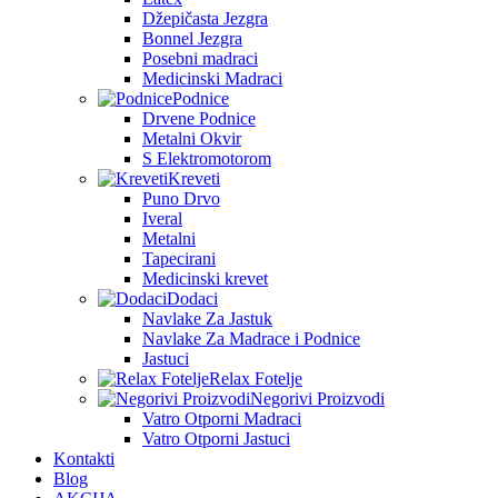
Džepičasta Jezgra
Bonnel Jezgra
Posebni madraci
Medicinski Madraci
Podnice
Drvene Podnice
Metalni Okvir
S Elektromotorom
Kreveti
Puno Drvo
Iveral
Metalni
Tapecirani
Medicinski krevet
Dodaci
Navlake Za Jastuk
Navlake Za Madrace i Podnice
Jastuci
Relax Fotelje
Negorivi Proizvodi
Vatro Otporni Madraci
Vatro Otporni Jastuci
Kontakti
Blog