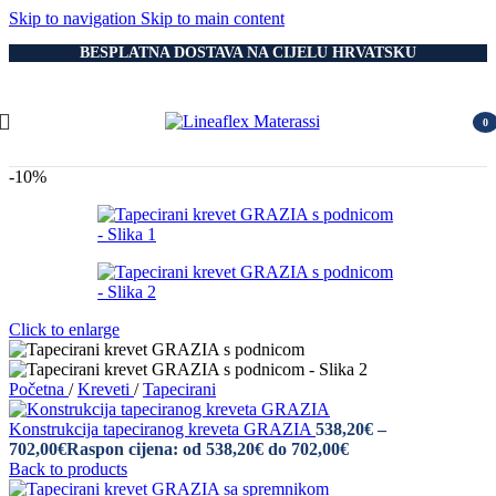
Skip to navigation
Skip to main content
BESPLATNA DOSTAVA NA CIJELU HRVATSKU
0
item
-10%
Click to enlarge
Početna
/
Kreveti
/
Tapecirani
Konstrukcija tapeciranog kreveta GRAZIA
538,20
€
–
702,00
€
Raspon cijena: od 538,20€ do 702,00€
Back to products