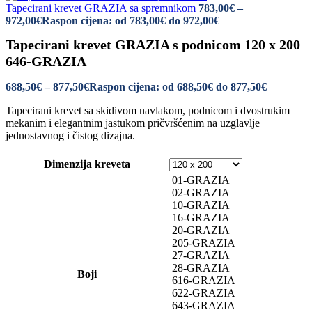
Tapecirani krevet GRAZIA sa spremnikom
783,00
€
–
972,00
€
Raspon cijena: od 783,00€ do 972,00€
Tapecirani krevet GRAZIA s podnicom 120 x 200
646-GRAZIA
688,50
€
–
877,50
€
Raspon cijena: od 688,50€ do 877,50€
Tapecirani krevet sa skidivom navlakom, podnicom i dvostrukim
mekanim i elegantnim jastukom pričvršćenim na uzglavlje
jednostavnog i čistog dizajna.
Dimenzija kreveta
01-GRAZIA
02-GRAZIA
10-GRAZIA
16-GRAZIA
20-GRAZIA
205-GRAZIA
27-GRAZIA
28-GRAZIA
Boji
616-GRAZIA
622-GRAZIA
643-GRAZIA