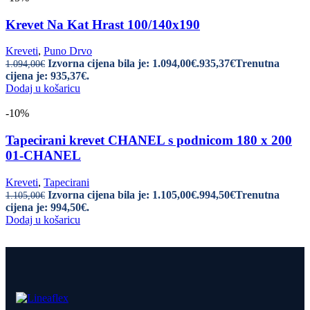
Krevet Na Kat Hrast 100/140x190
Kreveti
,
Puno Drvo
Izvorna cijena bila je: 1.094,00€.
935,37
€
Trenutna
1.094,00
€
cijena je: 935,37€.
Dodaj u košaricu
-10%
Tapecirani krevet CHANEL s podnicom 180 x 200
01-CHANEL
Kreveti
,
Tapecirani
Izvorna cijena bila je: 1.105,00€.
994,50
€
Trenutna
1.105,00
€
cijena je: 994,50€.
Dodaj u košaricu