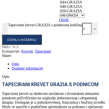
644-GRAZIA
646-GRAZIA
650-GRAZIA
Obriši
Tapecirani krevet GRAZIA s podnicom količina
-
+
DODAJ U KOŠARICU
SKU:
N/A
Kategorije:
Kreveti
,
Tapecirani
Share:
Opis
Dodatne informacije
Opis
TAPECIRANI KREVET GRAZIA S PODNICOM
Tapecirani krevet sa skidivom navlakom i dvostrukim mekanim
jastukom pričvršćenim na uzglavlje jednostavnog i elegantnog
dizajna. Dostupan je u jednokrevetnoj, francuskoj i bračnoj izvedbi.
Može se naručiti s praktičnim spremnikom za pohranu i ojačanom