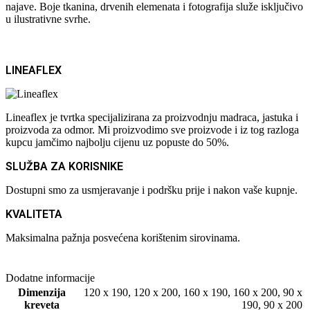
najave. Boje tkanina, drvenih elemenata i fotografija služe isključivo
u ilustrativne svrhe.
LINEAFLEX
Lineaflex je tvrtka specijalizirana za proizvodnju madraca, jastuka i
proizvoda za odmor. Mi proizvodimo sve proizvode i iz tog razloga
kupcu jamčimo najbolju cijenu uz popuste do 50%.
SLUŽBA ZA KORISNIKE
Dostupni smo za usmjeravanje i podršku prije i nakon vaše kupnje.
KVALITETA
Maksimalna pažnja posvećena korištenim sirovinama.
Dodatne informacije
Dimenzija
120 x 190
,
120 x 200
,
160 x 190
,
160 x 200
,
90 x
kreveta
190
,
90 x 200