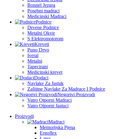
Bonnel Jezgra
Posebni madraci
Medicinski Madraci
Podnice
Drvene Podnice
Metalni Okvir
S Elektromotorom
Kreveti
Puno Drvo
Iveral
Metalni
Tapecirani
Medicinski krevet
Dodaci
Navlake Za Jastuk
Zaštitne Navlake Za Madrace I Podnice
Negorivi Proizvodi
Vatro Otporni Madraci
Vatro Otporni Jastuci
Proizvodi
Madraci
Memorijska Pjena
Ergoflex
Latex