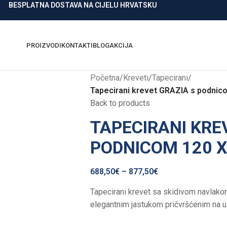
BESPLATNA DOSTAVA NA CIJELU HRVATSKU
PROIZVODI
KONTAKTI
BLOG
AKCIJA
Početna
/
Kreveti
/
Tapecirani
/
Tapecirani krevet GRAZIA s podnic
Back to products
TAPECIRANI KRE
PODNICOM 120 X
688,50
€
–
877,50
€
Tapecirani krevet sa skidivom navlak
elegantnim jastukom pričvršćenim na uz