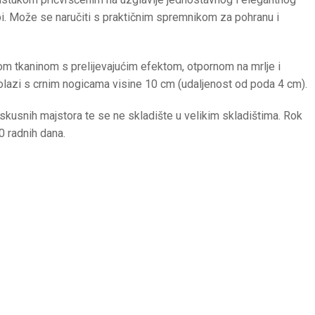
dbi. Može se naručiti s praktičnim spremnikom za pohranu i
m tkaninom s prelijevajućim efektom, otpornom na mrlje i
lazi s crnim nogicama visine 10 cm (udaljenost od poda 4 cm).
 iskusnih majstora te se ne skladište u velikim skladištima. Rok
0 radnih dana.