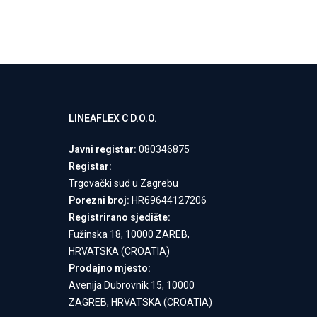
LINEAFLEX C D.O.O.
Javni registar:
080346875
Registar:
Trgovački sud u Zagrebu
Porezni broj:
HR69644127206
Registrirano sjedište:
Fužinska 18, 10000 ZAREB,
HRVATSKA (CROATIA)
Prodajno mjesto:
Avenija Dubrovnik 15, 10000
ZAGREB, HRVATSKA (CROATIA)