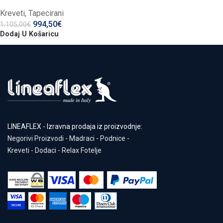
Kreveti
,
Tapecirani
994,50
€
1.105,00
€
Dodaj U Košaricu
LINEAFLEX - Izravna prodaja iz proizvodnje:
Negorivi Proizvodi
-
Madraci
-
Podnice
-
Kreveti
-
Dodaci
-
Relax Fotelje