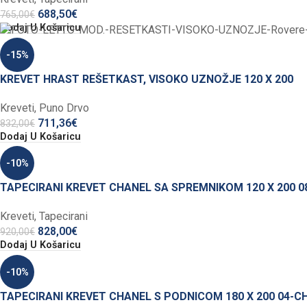
688,50
€
765,00
€
Dodaj U Košaricu
-15%
KREVET HRAST REŠETKAST, VISOKO UZNOŽJE 120 X 200
Kreveti
,
Puno Drvo
711,36
€
832,00
€
Dodaj U Košaricu
-10%
TAPECIRANI KREVET CHANEL SA SPREMNIKOM 120 X 200 
Kreveti
,
Tapecirani
828,00
€
920,00
€
Dodaj U Košaricu
-10%
TAPECIRANI KREVET CHANEL S PODNICOM 180 X 200 04-C