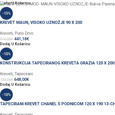
Dodaj U Košaricu
-15%
KREVET MAUN, VISOKO UZNOŽJE 90 X 200
Kreveti
,
Puno Drvo
441,18
€
516,00
€
Dodaj U Košaricu
-10%
KONSTRUKCIJA TAPECIRANOG KREVETA GRAZIA 120 X 200
Kreveti
,
Tapecirani
648,00
€
720,00
€
Dodaj U Košaricu
-10%
TAPECIRANI KREVET CHANEL S PODNICOM 120 X 190 13-C
Kreveti
,
Tapecirani