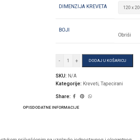
DIMENZIJA KREVETA
BOJI
Obriši
-
+
DODAJ U KOŠARICU
SKU:
N/A
Kategorije:
Kreveti
,
Tapecirani
Share:
OPIS
DODATNE INFORMACIJE
astukom pričvršćenim na uzglavlje jednostavnog i elegantnog