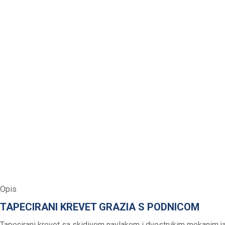
Opis
TAPECIRANI KREVET GRAZIA S PODNICOM
Tapecirani krevet sa skidivom navlakom i dvostrukim mekanim j