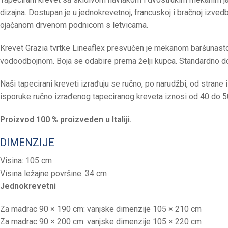
dizajna. Dostupan je u jednokrevetnoj, francuskoj i bračnoj izve
ojačanom drvenom podnicom s letvicama.
Krevet Grazia tvrtke Lineaflex presvučen je mekanom baršunasto
vodoodbojnom. Boja se odabire prema želji kupca. Standardno do
Naši tapecirani kreveti izrađuju se ručno, po narudžbi, od strane
isporuke ručno izrađenog tapeciranog kreveta iznosi od 40 do 5
Proizvod 100 % proizveden u Italiji.
DIMENZIJE
Visina: 105 cm
Visina ležajne površine: 34 cm
Jednokrevetni
Za madrac 90 × 190 cm: vanjske dimenzije 105 × 210 cm
Za madrac 90 × 200 cm: vanjske dimenzije 105 × 220 cm