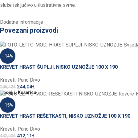
služe isključivo u ilustrativne svrhe.
Dodatne informacije
Povezani proizvodi
-14%
KREVET HRAST ŠUPLJI, NISKO UZNOŽJE 100 X 190
Kreveti
,
Puno Drvo
244,04
€
285,42
€
Dodaj U Košaricu
-15%
KREVET HRAST REŠETKASTI, NISKO UZNOŽJE 100 X 190
Kreveti
,
Puno Drvo
412,11
€
482,00
€