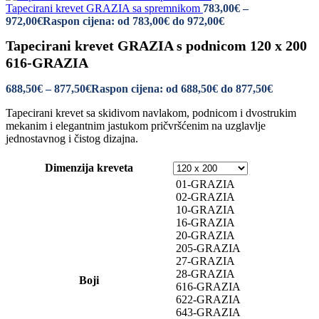
Tapecirani krevet GRAZIA sa spremnikom
783,00
€
–
972,00
€
Raspon cijena: od 783,00€ do 972,00€
Tapecirani krevet GRAZIA s podnicom 120 x 200
616-GRAZIA
688,50
€
–
877,50
€
Raspon cijena: od 688,50€ do 877,50€
Tapecirani krevet sa skidivom navlakom, podnicom i dvostrukim
mekanim i elegantnim jastukom pričvršćenim na uzglavlje
jednostavnog i čistog dizajna.
Dimenzija kreveta
01-GRAZIA
02-GRAZIA
10-GRAZIA
16-GRAZIA
20-GRAZIA
205-GRAZIA
27-GRAZIA
28-GRAZIA
Boji
616-GRAZIA
622-GRAZIA
643-GRAZIA