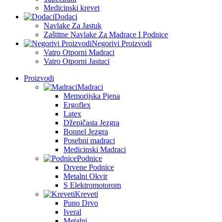
Medicinski krevet
Dodaci
Navlake Za Jastuk
Zaštitne Navlake Za Madrace I Podnice
Negorivi Proizvodi
Vatro Otporni Madraci
Vatro Otporni Jastuci
Proizvodi
Madraci
Memorijska Pjena
Ergoflex
Latex
Džepičasta Jezgra
Bonnel Jezgra
Posebni madraci
Medicinski Madraci
Podnice
Drvene Podnice
Metalni Okvir
S Elektromotorom
Kreveti
Puno Drvo
Iveral
Metalni