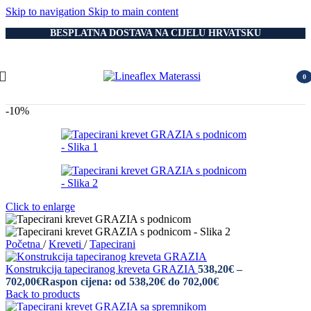
Skip to navigation
Skip to main content
BESPLATNA DOSTAVA NA CIJELU HRVATSKU
0
item
-10%
Click to enlarge
Početna
/
Kreveti
/
Tapecirani
Konstrukcija tapeciranog kreveta GRAZIA
538,20
€
–
702,00
€
Raspon cijena: od 538,20€ do 702,00€
Back to products