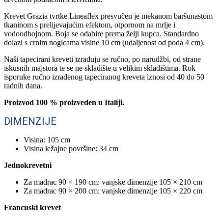
Krevet Grazia tvrtke Lineaflex presvučen je mekanom baršunastom
tkaninom s prelijevajućim efektom, otpornom na mrlje i
vodoodbojnom. Boja se odabire prema želji kupca. Standardno
dolazi s crnim nogicama visine 10 cm (udaljenost od poda 4 cm).
Naši tapecirani kreveti izrađuju se ručno, po narudžbi, od strane
iskusnih majstora te se ne skladište u velikim skladištima. Rok
isporuke ručno izrađenog tapeciranog kreveta iznosi od 40 do 50
radnih dana.
Proizvod 100 % proizveden u Italiji.
DIMENZIJE
Visina: 105 cm
Visina ležajne površine: 34 cm
Jednokrevetni
Za madrac 90 × 190 cm: vanjske dimenzije 105 × 210 cm
Za madrac 90 × 200 cm: vanjske dimenzije 105 × 220 cm
Francuski krevet