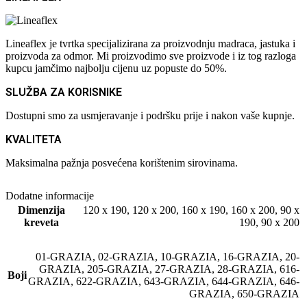
Lineaflex je tvrtka specijalizirana za proizvodnju madraca, jastuka i
proizvoda za odmor. Mi proizvodimo sve proizvode i iz tog razloga
kupcu jamčimo najbolju cijenu uz popuste do 50%.
SLUŽBA ZA KORISNIKE
Dostupni smo za usmjeravanje i podršku prije i nakon vaše kupnje.
KVALITETA
Maksimalna pažnja posvećena korištenim sirovinama.
Dodatne informacije
Dimenzija
120 x 190
,
120 x 200
,
160 x 190
,
160 x 200
,
90 x
kreveta
190
,
90 x 200
01-GRAZIA
,
02-GRAZIA
,
10-GRAZIA
,
16-GRAZIA
,
20-
GRAZIA
,
205-GRAZIA
,
27-GRAZIA
,
28-GRAZIA
,
616-
Boji
GRAZIA
,
622-GRAZIA
,
643-GRAZIA
,
644-GRAZIA
,
646-
GRAZIA
,
650-GRAZIA