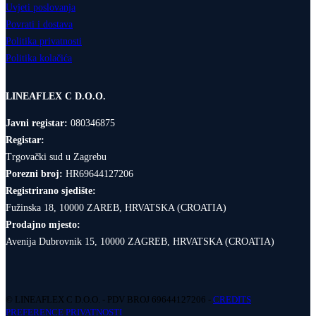
Uvjeti poslovanja
Povrati i dostava
Politika privatnosti
Politika kolačića
LINEAFLEX C D.O.O.
Javni registar:
080346875
Registar:
Trgovački sud u Zagrebu
Porezni broj:
HR69644127206
Registrirano sjedište:
Fužinska 18, 10000 ZAREB, HRVATSKA (CROATIA)
Prodajno mjesto:
Avenija Dubrovnik 15, 10000 ZAGREB, HRVATSKA (CROATIA)
© LINEAFLEX C D.O.O. - PDV BROJ 69644127206 -
CREDITS
PREFERENCE PRIVATNOSTI