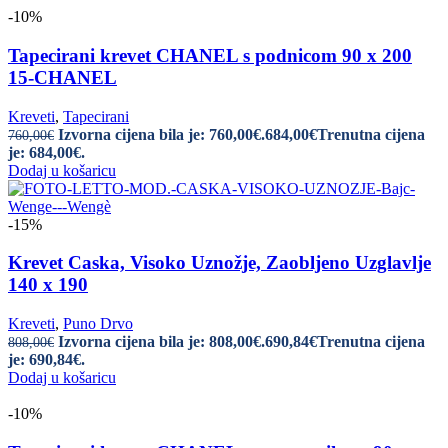
-10%
Tapecirani krevet CHANEL s podnicom 90 x 200
15-CHANEL
Kreveti
,
Tapecirani
Izvorna cijena bila je: 760,00€.
684,00
€
Trenutna cijena
760,00
€
je: 684,00€.
Dodaj u košaricu
-15%
Krevet Caska, Visoko Uznožje, Zaobljeno Uzglavlje
140 x 190
Kreveti
,
Puno Drvo
Izvorna cijena bila je: 808,00€.
690,84
€
Trenutna cijena
808,00
€
je: 690,84€.
Dodaj u košaricu
-10%