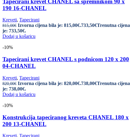
Tapecirani krevet CHANEL sa spremnikom 90 x
190 16-CHANEL
Kreveti
,
Tapecirani
Izvorna cijena bila je: 815,00€.
733,50
€
Trenutna cijena
815,00
€
je: 733,50€.
Dodaj u košaricu
-10%
Tapecirani krevet CHANEL s podnicom 120 x 200
04-CHANEL
Kreveti
,
Tapecirani
Izvorna cijena bila je: 820,00€.
738,00
€
Trenutna cijena
820,00
€
je: 738,00€.
Dodaj u košaricu
-10%
Konstrukcija tapeciranog kreveta CHANEL 180 x
200 13-CHANEL
Kreveti
,
Tapecirani