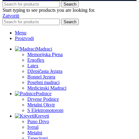
Search
Start typing to see products you are looking for.
Zatvoriti
Search
Menu
Proizvodi
Madraci
Memorijska Pjena
Ergoflex
Latex
Džepičasta Jezgra
Bonnel Jezgra
Posebni madraci
Medicinski Madraci
Podnice
Drvene Podnice
Metalni Okvir
S Elektromotorom
Kreveti
Puno Drvo
Iveral
Metalni
Tapecirani