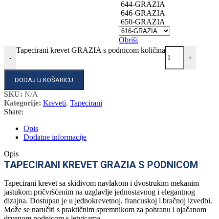
644-GRAZIA
646-GRAZIA
650-GRAZIA
Obriši
Tapecirani krevet GRAZIA s podnicom količina
-
+
DODAJ U KOŠARICU
SKU:
N/A
Kategorije:
Kreveti
,
Tapecirani
Share:
Opis
Dodatne informacije
Opis
TAPECIRANI KREVET GRAZIA S PODNICOM
Tapecirani krevet sa skidivom navlakom i dvostrukim mekanim
jastukom pričvršćenim na uzglavlje jednostavnog i elegantnog
dizajna. Dostupan je u jednokrevetnoj, francuskoj i bračnoj izvedbi.
Može se naručiti s praktičnim spremnikom za pohranu i ojačanom
drvenom podnicom s letvicama.