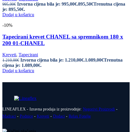
Izvorna cijena bila je: 995,00€.
895,50
€
Trenutna cijena
995,00
€
je: 895,50€.
Dodaj u košaricu
-10%
Tapecirani krevet CHANEL sa spremnikom 180 x
200 01-CHANEL
Kreveti
,
Tapecirani
Izvorna cijena bila je: 1.210,00€.
1.089,00
€
Trenutna
1.210,00
€
cijena je: 1.089,00€.
Dodaj u košaricu
LINEAFLEX - Izravna prodaja iz proizvodnje:
Negorivi Proizvodi
-
Madraci
-
Podnice
-
Kreveti
-
Dodaci
-
Relax Fotelje