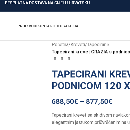
BESPLATNA DOSTAVA NA CIJELU HRVATSKU
PROIZVODI
KONTAKTI
BLOG
AKCIJA
Početna
/
Kreveti
/
Tapecirani
/
Tapecirani krevet GRAZIA s podnic
TAPECIRANI KRE
PODNICOM 120 X
688,50
€
–
877,50
€
Tapecirani krevet sa skidivom navlak
elegantnim jastukom pričvršćenim na uz