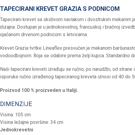
TAPECIRANI KREVET GRAZIA S PODNICOM
Tapecirani krevet sa skidivom navlakom i dvostrukim mekanim j
dizajna. Dostupan je u jednokrevetnoj, francuskoj i bračnoj izve
ojačanom drvenom podnicom s letvicama.
Krevet Grazia tvrtke Lineaflex presvučen je mekanom baršunasto
vodoodbojnom. Boja se odabire prema želji kupca. Standardno do
Naši tapecirani kreveti izrađuju se ručno, po narudžbi, od strane
isporuke ručno izrađenog tapeciranog kreveta iznosi od 40 do 5
Proizvod 100 % proizveden u Italiji.
DIMENZIJE
Visina: 105 cm
Visina ležajne površine: 34 cm
Jednokrevetni