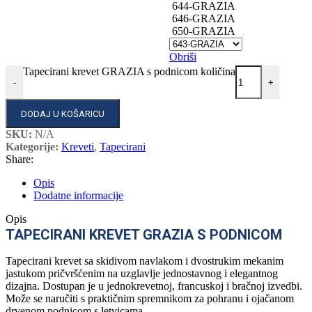
644-GRAZIA
646-GRAZIA
650-GRAZIA
Obriši
Tapecirani krevet GRAZIA s podnicom količina
-
+
DODAJ U KOŠARICU
SKU:
N/A
Kategorije:
Kreveti
,
Tapecirani
Share:
Opis
Dodatne informacije
Opis
TAPECIRANI KREVET GRAZIA S PODNICOM
Tapecirani krevet sa skidivom navlakom i dvostrukim mekanim
jastukom pričvršćenim na uzglavlje jednostavnog i elegantnog
dizajna. Dostupan je u jednokrevetnoj, francuskoj i bračnoj izvedbi.
Može se naručiti s praktičnim spremnikom za pohranu i ojačanom
drvenom podnicom s letvicama.