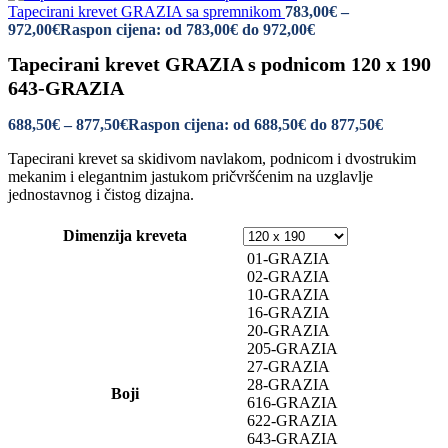
Tapecirani krevet GRAZIA sa spremnikom
783,00
€
–
972,00
€
Raspon cijena: od 783,00€ do 972,00€
Tapecirani krevet GRAZIA s podnicom 120 x 190
643-GRAZIA
688,50
€
–
877,50
€
Raspon cijena: od 688,50€ do 877,50€
Tapecirani krevet sa skidivom navlakom, podnicom i dvostrukim
mekanim i elegantnim jastukom pričvršćenim na uzglavlje
jednostavnog i čistog dizajna.
Dimenzija kreveta
01-GRAZIA
02-GRAZIA
10-GRAZIA
16-GRAZIA
20-GRAZIA
205-GRAZIA
27-GRAZIA
28-GRAZIA
Boji
616-GRAZIA
622-GRAZIA
643-GRAZIA