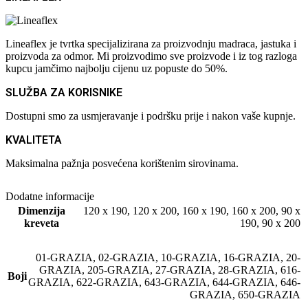
Lineaflex je tvrtka specijalizirana za proizvodnju madraca, jastuka i
proizvoda za odmor. Mi proizvodimo sve proizvode i iz tog razloga
kupcu jamčimo najbolju cijenu uz popuste do 50%.
SLUŽBA ZA KORISNIKE
Dostupni smo za usmjeravanje i podršku prije i nakon vaše kupnje.
KVALITETA
Maksimalna pažnja posvećena korištenim sirovinama.
Dodatne informacije
Dimenzija
120 x 190
,
120 x 200
,
160 x 190
,
160 x 200
,
90 x
kreveta
190
,
90 x 200
01-GRAZIA
,
02-GRAZIA
,
10-GRAZIA
,
16-GRAZIA
,
20-
GRAZIA
,
205-GRAZIA
,
27-GRAZIA
,
28-GRAZIA
,
616-
Boji
GRAZIA
,
622-GRAZIA
,
643-GRAZIA
,
644-GRAZIA
,
646-
GRAZIA
,
650-GRAZIA