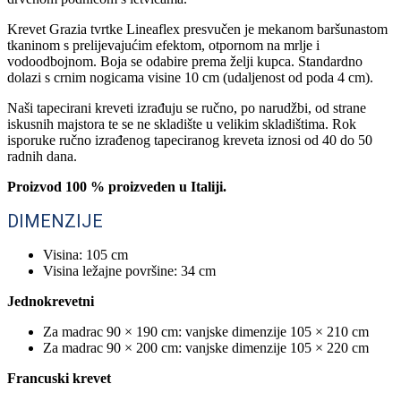
Krevet Grazia tvrtke Lineaflex presvučen je mekanom baršunastom
tkaninom s prelijevajućim efektom, otpornom na mrlje i
vodoodbojnom. Boja se odabire prema želji kupca. Standardno
dolazi s crnim nogicama visine 10 cm (udaljenost od poda 4 cm).
Naši tapecirani kreveti izrađuju se ručno, po narudžbi, od strane
iskusnih majstora te se ne skladište u velikim skladištima. Rok
isporuke ručno izrađenog tapeciranog kreveta iznosi od 40 do 50
radnih dana.
Proizvod 100 % proizveden u Italiji.
DIMENZIJE
Visina: 105 cm
Visina ležajne površine: 34 cm
Jednokrevetni
Za madrac 90 × 190 cm: vanjske dimenzije 105 × 210 cm
Za madrac 90 × 200 cm: vanjske dimenzije 105 × 220 cm
Francuski krevet