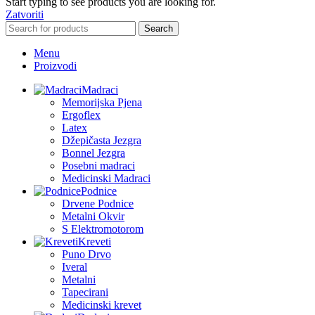
Start typing to see products you are looking for.
Zatvoriti
Search
Menu
Proizvodi
Madraci
Memorijska Pjena
Ergoflex
Latex
Džepičasta Jezgra
Bonnel Jezgra
Posebni madraci
Medicinski Madraci
Podnice
Drvene Podnice
Metalni Okvir
S Elektromotorom
Kreveti
Puno Drvo
Iveral
Metalni
Tapecirani
Medicinski krevet