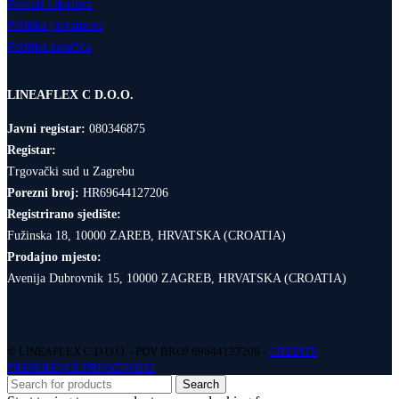
Povrati i dostava
Politika privatnosti
Politika kolačića
LINEAFLEX C D.O.O.
Javni registar:
080346875
Registar:
Trgovački sud u Zagrebu
Porezni broj:
HR69644127206
Registrirano sjedište:
Fužinska 18, 10000 ZAREB, HRVATSKA (CROATIA)
Prodajno mjesto:
Avenija Dubrovnik 15, 10000 ZAGREB, HRVATSKA (CROATIA)
© LINEAFLEX C D.O.O. - PDV BROJ 69644127206 -
CREDITS
PREFERENCE PRIVATNOSTI
Search