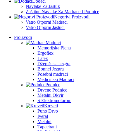
Dodaci
Navlake Za Jastuk
Zaštitne Navlake Za Madrace I Podnice
Negorivi Proizvodi
Vatro Otporni Madraci
Vatro Otporni Jastuci
Proizvodi
Madraci
Memorijska Pjena
Ergoflex
Latex
Džepičasta Jezgra
Bonnel Jezgra
Posebni madraci
Medicinski Madraci
Podnice
Drvene Podnice
Metalni Okvir
S Elektromotorom
Kreveti
Puno Drvo
Iveral
Metalni
Tapecirani