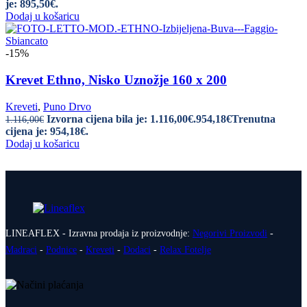
je: 895,50€.
Dodaj u košaricu
-15%
Krevet Ethno, Nisko Uznožje 160 x 200
Kreveti
,
Puno Drvo
Izvorna cijena bila je: 1.116,00€.
954,18
€
Trenutna
1.116,00
€
cijena je: 954,18€.
Dodaj u košaricu
LINEAFLEX - Izravna prodaja iz proizvodnje:
Negorivi Proizvodi
-
Madraci
-
Podnice
-
Kreveti
-
Dodaci
-
Relax Fotelje