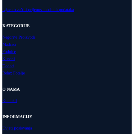
Izjava o zaštiti prijenosa osobnih podataka
KATEGORIJE
Negorivi Proizvodi
Madraci
Podnice
Kreveti
Dodaci
Relax Fotelje
O NAMA
Kontakti
INFORMACIJE
Uvjeti poslovanja