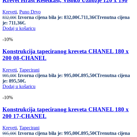
Krevet Hrast Rešetkast, Visoko Uznožje 120 x 190
Kreveti
,
Puno Drvo
Izvorna cijena bila je: 832,00€.
711,36
€
Trenutna cijena
832,00
€
je: 711,36€.
Dodaj u košaricu
-10%
Konstrukcija tapeciranog kreveta CHANEL 180 x
200 08-CHANEL
Kreveti
,
Tapecirani
Izvorna cijena bila je: 995,00€.
895,50
€
Trenutna cijena
995,00
€
je: 895,50€.
Dodaj u košaricu
-10%
Konstrukcija tapeciranog kreveta CHANEL 180 x
200 17-CHANEL
Kreveti
,
Tapecirani
Izvorna cijena bila je: 995,00€.
895,50
€
Trenutna cijena
995,00
€