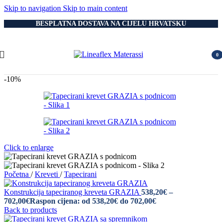
Skip to navigation
Skip to main content
BESPLATNA DOSTAVA NA CIJELU HRVATSKU
0
item
-10%
Click to enlarge
Početna
/
Kreveti
/
Tapecirani
Konstrukcija tapeciranog kreveta GRAZIA
538,20
€
–
702,00
€
Raspon cijena: od 538,20€ do 702,00€
Back to products