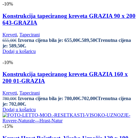
-10%
Konstrukcija tapeciranog kreveta GRAZIA 90 x 200
643-GRAZIA
Kreveti
,
Tapecirani
Izvorna cijena bila je: 655,00€.
589,50
€
Trenutna cijena
655,00
€
je: 589,50€.
Dodaj u košaricu
-10%
Konstrukcija tapeciranog kreveta GRAZIA 160 x
200 01-GRAZIA
Kreveti
,
Tapecirani
Izvorna cijena bila je: 780,00€.
702,00
€
Trenutna cijena
780,00
€
je: 702,00€.
Dodaj u košaricu
-15%