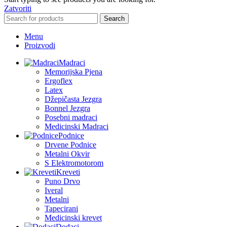
Zatvoriti
Search
Menu
Proizvodi
Madraci
Memorijska Pjena
Ergoflex
Latex
Džepičasta Jezgra
Bonnel Jezgra
Posebni madraci
Medicinski Madraci
Podnice
Drvene Podnice
Metalni Okvir
S Elektromotorom
Kreveti
Puno Drvo
Iveral
Metalni
Tapecirani
Medicinski krevet
Dodaci