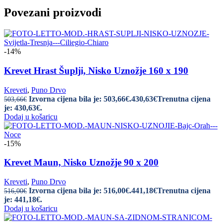
Povezani proizvodi
-14%
Krevet Hrast Šuplji, Nisko Uznožje 160 x 190
Kreveti
,
Puno Drvo
Izvorna cijena bila je: 503,66€.
430,63
€
Trenutna cijena
503,66
€
je: 430,63€.
Dodaj u košaricu
-15%
Krevet Maun, Nisko Uznožje 90 x 200
Kreveti
,
Puno Drvo
Izvorna cijena bila je: 516,00€.
441,18
€
Trenutna cijena
516,00
€
je: 441,18€.
Dodaj u košaricu