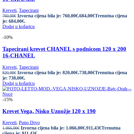
Kreveti
,
Tapecirani
Izvorna cijena bila je: 760,00€.
684,00
€
Trenutna cijena
760,00
€
je: 684,00€.
Dodaj u košaricu
-10%
Tapecirani krevet CHANEL s podnicom 120 x 200
16-CHANEL
Kreveti
,
Tapecirani
Izvorna cijena bila je: 820,00€.
738,00
€
Trenutna cijena
820,00
€
je: 738,00€.
Dodaj u košaricu
-15%
Krevet Vega, Nisko Uznožje 120 x 190
Kreveti
,
Puno Drvo
Izvorna cijena bila je: 1.066,00€.
911,43
€
Trenutna
1.066,00
€
cijena je: 911,43€.