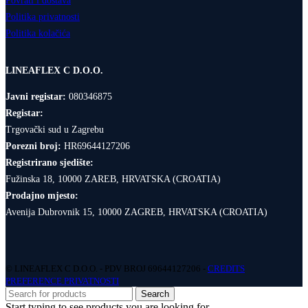
Povrati i dostava
Politika privatnosti
Politika kolačića
LINEAFLEX C D.O.O.
Javni registar:
080346875
Registar:
Trgovački sud u Zagrebu
Porezni broj:
HR69644127206
Registrirano sjedište:
Fužinska 18, 10000 ZAREB, HRVATSKA (CROATIA)
Prodajno mjesto:
Avenija Dubrovnik 15, 10000 ZAGREB, HRVATSKA (CROATIA)
© LINEAFLEX C D.O.O. - PDV BROJ 69644127206 -
CREDITS
PREFERENCE PRIVATNOSTI
Search
Start typing to see products you are looking for.