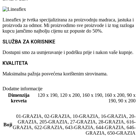
Lineaflex je tvrtka specijalizirana za proizvodnju madraca, jastuka i
proizvoda za odmor. Mi proizvodimo sve proizvode i iz tog razloga
kupcu jamčimo najbolju cijenu uz popuste do 50%.
SLUŽBA ZA KORISNIKE
Dostupni smo za usmjeravanje i podršku prije i nakon vaše kupnje.
KVALITETA
Maksimalna pažnja posvećena korištenim sirovinama.
Dodatne informacije
Dimenzija
120 x 190
,
120 x 200
,
160 x 190
,
160 x 200
,
90 x
kreveta
190
,
90 x 200
01-GRAZIA
,
02-GRAZIA
,
10-GRAZIA
,
16-GRAZIA
,
20-
GRAZIA
,
205-GRAZIA
,
27-GRAZIA
,
28-GRAZIA
,
616-
Boji
GRAZIA
,
622-GRAZIA
,
643-GRAZIA
,
644-GRAZIA
,
646-
GRAZIA
,
650-GRAZIA