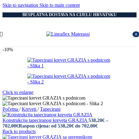
Skip to navigation
Skip to main content
BESPLATNA DOSTAVA NA CIJELU HRVATSKU
0
item
-10%
Click to enlarge
Početna
/
Kreveti
/
Tapecirani
Konstrukcija tapeciranog kreveta GRAZIA
538,20
€
–
702,00
€
Raspon cijena: od 538,20€ do 702,00€
Back to products