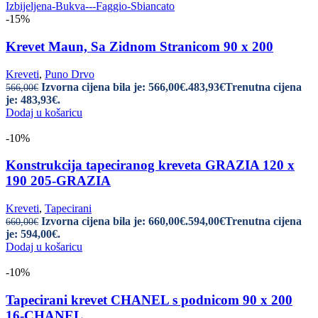
-15%
Krevet Maun, Sa Zidnom Stranicom 90 x 200
Kreveti
,
Puno Drvo
Izvorna cijena bila je: 566,00€.
483,93
€
Trenutna cijena
566,00
€
je: 483,93€.
Dodaj u košaricu
-10%
Konstrukcija tapeciranog kreveta GRAZIA 120 x
190 205-GRAZIA
Kreveti
,
Tapecirani
Izvorna cijena bila je: 660,00€.
594,00
€
Trenutna cijena
660,00
€
je: 594,00€.
Dodaj u košaricu
-10%
Tapecirani krevet CHANEL s podnicom 90 x 200
16-CHANEL