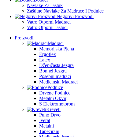
Navlake Za Jastuk
Zaštitne Navlake Za Madrace I Podnice
Negorivi Proizvodi
Vatro Otporni Madraci
Vatro Otporni Jastuci
Proizvodi
Madraci
Memorijska Pjena
Ergoflex
Latex
Džepičasta Jezgra
Bonnel Jezgra
Posebni madraci
Medicinski Madraci
Podnice
Drvene Podnice
Metalni Okvir
S Elektromotorom
Kreveti
Puno Drvo
Iveral
Metalni
Tapecirani
Medicinski krevet