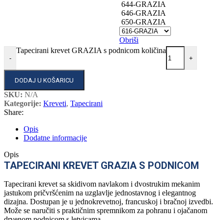
644-GRAZIA
646-GRAZIA
650-GRAZIA
Obriši
Tapecirani krevet GRAZIA s podnicom količina
-
+
DODAJ U KOŠARICU
SKU:
N/A
Kategorije:
Kreveti
,
Tapecirani
Share:
Opis
Dodatne informacije
Opis
TAPECIRANI KREVET GRAZIA S PODNICOM
Tapecirani krevet sa skidivom navlakom i dvostrukim mekanim
jastukom pričvršćenim na uzglavlje jednostavnog i elegantnog
dizajna. Dostupan je u jednokrevetnoj, francuskoj i bračnoj izvedbi.
Može se naručiti s praktičnim spremnikom za pohranu i ojačanom
drvenom podnicom s letvicama.