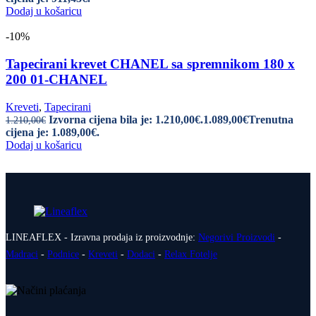
Dodaj u košaricu
-10%
Tapecirani krevet CHANEL sa spremnikom 180 x
200 01-CHANEL
Kreveti
,
Tapecirani
Izvorna cijena bila je: 1.210,00€.
1.089,00
€
Trenutna
1.210,00
€
cijena je: 1.089,00€.
Dodaj u košaricu
LINEAFLEX - Izravna prodaja iz proizvodnje:
Negorivi Proizvodi
-
Madraci
-
Podnice
-
Kreveti
-
Dodaci
-
Relax Fotelje