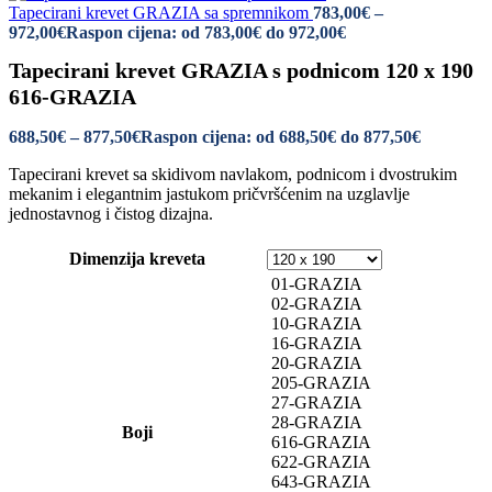
Tapecirani krevet GRAZIA sa spremnikom
783,00
€
–
972,00
€
Raspon cijena: od 783,00€ do 972,00€
Tapecirani krevet GRAZIA s podnicom 120 x 190
616-GRAZIA
688,50
€
–
877,50
€
Raspon cijena: od 688,50€ do 877,50€
Tapecirani krevet sa skidivom navlakom, podnicom i dvostrukim
mekanim i elegantnim jastukom pričvršćenim na uzglavlje
jednostavnog i čistog dizajna.
Dimenzija kreveta
01-GRAZIA
02-GRAZIA
10-GRAZIA
16-GRAZIA
20-GRAZIA
205-GRAZIA
27-GRAZIA
28-GRAZIA
Boji
616-GRAZIA
622-GRAZIA
643-GRAZIA