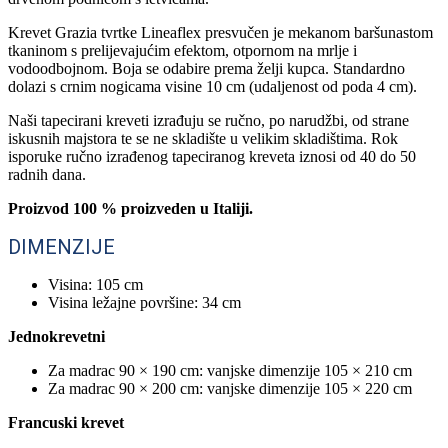
Krevet Grazia tvrtke Lineaflex presvučen je mekanom baršunastom
tkaninom s prelijevajućim efektom, otpornom na mrlje i
vodoodbojnom. Boja se odabire prema želji kupca. Standardno
dolazi s crnim nogicama visine 10 cm (udaljenost od poda 4 cm).
Naši tapecirani kreveti izrađuju se ručno, po narudžbi, od strane
iskusnih majstora te se ne skladište u velikim skladištima. Rok
isporuke ručno izrađenog tapeciranog kreveta iznosi od 40 do 50
radnih dana.
Proizvod 100 % proizveden u Italiji.
DIMENZIJE
Visina: 105 cm
Visina ležajne površine: 34 cm
Jednokrevetni
Za madrac 90 × 190 cm: vanjske dimenzije 105 × 210 cm
Za madrac 90 × 200 cm: vanjske dimenzije 105 × 220 cm
Francuski krevet