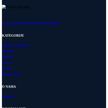
Izjava o zaštiti prijenosa osobnih podataka
KATEGORIJE
Negorivi Proizvodi
Madraci
Podnice
Kreveti
Dodaci
Relax Fotelje
O NAMA
Kontakti