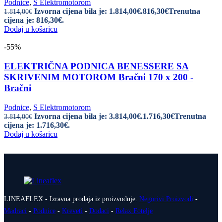
Podnice
,
S Elektromotorom
Izvorna cijena bila je: 1.814,00€.
816,30
€
Trenutna
1.814,00
€
cijena je: 816,30€.
Dodaj u košaricu
-55%
ELEKTRIČNA PODNICA BENESSERE SA
SKRIVENIM MOTOROM Bračni 170 x 200 -
Bračni
Podnice
,
S Elektromotorom
Izvorna cijena bila je: 3.814,00€.
1.716,30
€
Trenutna
3.814,00
€
cijena je: 1.716,30€.
Dodaj u košaricu
LINEAFLEX - Izravna prodaja iz proizvodnje:
Negorivi Proizvodi
-
Madraci
-
Podnice
-
Kreveti
-
Dodaci
-
Relax Fotelje