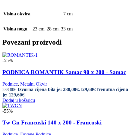
Visina okvira
7 cm
Visina nogu
23 cm
,
28 cm
,
33 cm
Povezani proizvodi
-55%
PODNICA ROMANTIK Samac 90 x 200 - Samac
Podnice
,
Metalni Okvir
Izvorna cijena bila je: 288,00€.
129,60
€
Trenutna cijena
288,00
€
je: 129,60€.
Dodaj u košaricu
-55%
Tw Gn Francuski 140 x 200 - Francuski
Podnice
,
Drvene Podnice