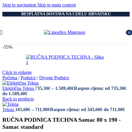
Skip to navigation
Skip to main content
BESPLATNA DOSTAVA NA CIJELU HRVATSKU
0
item
-55%
Click to enlarge
Početna
/
Podnice
/
Drvene Podnice
Električna Tekna
735,30
€
–
1.589,40
€
Raspon cijena: od 735,30€
do 1.589,40€
Back to products
Tekna
345,60
€
–
711,90
€
Raspon cijena: od 345,60€ do 711,90€
RUČNA PODNICA TECHNA Samac 80 x 190 -
Samac standard