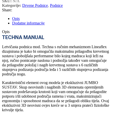
SKU:
N/A
Kategorije:
Drvene Podnice
,
Podnice
Share:
Opis
Dodatne informacije
Opis
TECHNA MANUAL
Letvičasta podnica mod. Techna s ručnim mehanizmom Lineaflex
dizajnirana je kako bi omogućila maksimalnu prilagodbu krevetnog
sustava i poboljšala performanse bilo kojeg madraca koji leži na
njoj, ručno pomicanje naslona i podnožja također vam omogućuje
da prilagodite položaj i nagib krevetnog sustava s 6 različitih
stupnjeva podizanja područja leđa i 5 različitih stupnjeva podizanja
područja nogu.
Karakteristični element ovog modela je ekskluzivni JUMBO
SUSTAV. Skup neovisnih i nagibnih 3D elemenata opremljenih
sustavom podešavanja krutosti koji vam omogućuje da prilagodite
potporu i/ili udobnost područja ramena i vrata, maksimizirajući
ergonomiju i sposobnost madraca da se prilagodi obliku tijela. Ovaj
ekskluzivni 3D neovisni ovjes kreće se u 3 smjera prateći fiziološke
krivulje tijela.