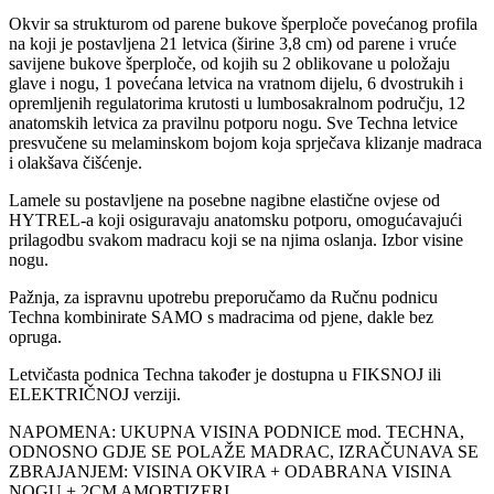
Okvir sa strukturom od parene bukove šperploče povećanog profila
na koji je postavljena 21 letvica (širine 3,8 cm) od parene i vruće
savijene bukove šperploče, od kojih su 2 oblikovane u položaju
glave i nogu, 1 povećana letvica na vratnom dijelu, 6 dvostrukih i
opremljenih regulatorima krutosti u lumbosakralnom području, 12
anatomskih letvica za pravilnu potporu nogu. Sve Techna letvice
presvučene su melaminskom bojom koja sprječava klizanje madraca
i olakšava čišćenje.
Lamele su postavljene na posebne nagibne elastične ovjese od
HYTREL-a koji osiguravaju anatomsku potporu, omogućavajući
prilagodbu svakom madracu koji se na njima oslanja. Izbor visine
nogu.
Pažnja, za ispravnu upotrebu preporučamo da Ručnu podnicu
Techna kombinirate SAMO s madracima od pjene, dakle bez
opruga.
Letvičasta podnica Techna također je dostupna u FIKSNOJ ili
ELEKTRIČNOJ verziji.
NAPOMENA: UKUPNA VISINA PODNICE mod. TECHNA,
ODNOSNO GDJE SE POLAŽE MADRAC, IZRAČUNAVA SE
ZBRAJANJEM: VISINA OKVIRA + ODABRANA VISINA
NOGU + 2CM AMORTIZERI