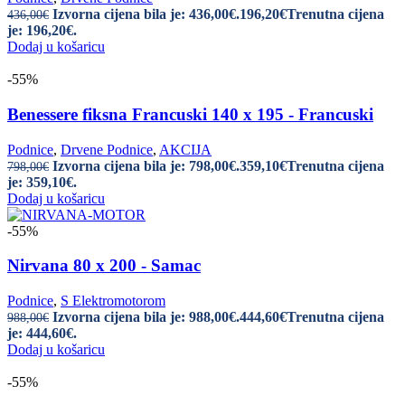
Izvorna cijena bila je: 436,00€.
196,20
€
Trenutna cijena
436,00
€
je: 196,20€.
Dodaj u košaricu
-55%
Benessere fiksna Francuski 140 x 195 - Francuski
Podnice
,
Drvene Podnice
,
AKCIJA
Izvorna cijena bila je: 798,00€.
359,10
€
Trenutna cijena
798,00
€
je: 359,10€.
Dodaj u košaricu
-55%
Nirvana 80 x 200 - Samac
Podnice
,
S Elektromotorom
Izvorna cijena bila je: 988,00€.
444,60
€
Trenutna cijena
988,00
€
je: 444,60€.
Dodaj u košaricu
-55%