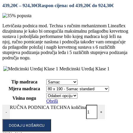
439,20
€
–
924,30
€
Raspon cijena: od 439,20€ do 924,30€
Letvičasta podnica mod. Techna s ručnim mehanizmom Lineaflex
dizajnirana je kako bi omogućila maksimalnu prilagodbu krevetnog
sustava i poboljšala performanse bilo kojeg madraca koji leži na
njoj, ručno pomicanje naslona i podnožja također vam omogućuje
da prilagodite položaj i nagib krevetnog sustava s 6 različitih
stupnjeva podizanja područja leđa i 5 različitih stupnjeva podizanja
područja nogu.
Medicinski Uređaj Klase 1
Tip madraca
Mjera madraca
Visina nogu
Obriši
RUČNA PODNICA TECHNA količina
-
+
DODAJ U KOŠARICU