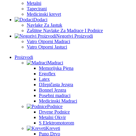
Metalni
Tapecirani
Medicinski krevet
Dodaci
Navlake Za Jastuk
Zaštitne Navlake Za Madrace I Podnice
Negorivi Proizvodi
Vatro Otporni Madraci
Vatro Otporni Jastuci
Proizvodi
Madraci
Memorijska Pjena
Ergoflex
Latex
Džepičasta Jezgra
Bonnel Jezgra
Posebni madraci
Medicinski Madraci
Podnice
Drvene Podnice
Metalni Okvir
S Elektromotorom
Kreveti
Puno Drvo