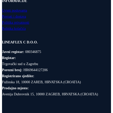
INFORMACIJE
Uvjeti poslovanja
Povrati i dostava
Politika privatnosti
Politika kolačića
LINEAFLEX C D.O.O.
Javni registar:
080346875
Registar:
Trgovački sud u Zagrebu
Porezni broj:
HR69644127206
Registrirano sjedište:
Fužinska 18, 10000 ZAREB, HRVATSKA (CROATIA)
Prodajno mjesto:
Avenija Dubrovnik 15, 10000 ZAGREB, HRVATSKA (CROATIA)