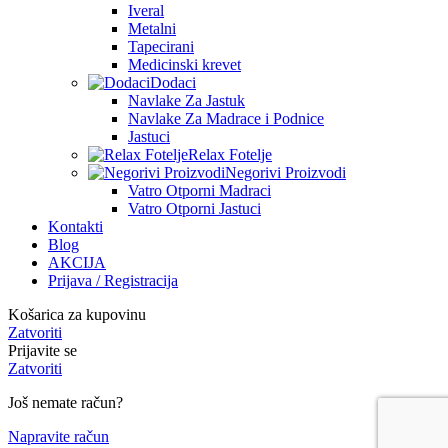
Iveral
Metalni
Tapecirani
Medicinski krevet
Dodaci
Navlake Za Jastuk
Navlake Za Madrace i Podnice
Jastuci
Relax Fotelje
Negorivi Proizvodi
Vatro Otporni Madraci
Vatro Otporni Jastuci
Kontakti
Blog
AKCIJA
Prijava / Registracija
Košarica za kupovinu
Zatvoriti
Prijavite se
Zatvoriti
Još nemate račun?
Napravite račun