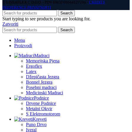
© LINEAFLEX C D.O.O. - PDV BROJ 69644127206 -
CREDITS
PREFERENCE PRIVATNOSTI
Search
Start typing to see products you are looking for.
Zatvoriti
Search
Menu
Proizvodi
Madraci
Memorijska Pjena
Ergoflex
Latex
Džepičasta Jezgra
Bonnel Jezgra
Posebni madraci
Medicinski Madraci
Podnice
Drvene Podnice
Metalni Okvir
S Elektromotorom
Kreveti
Puno Drvo
Iveral