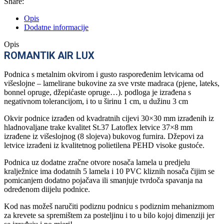
Share:
Opis
Dodatne informacije
Opis
ROMANTIK AIR LUX
Podnica s metalnim okvirom i gusto raspoređenim letvicama od
višeslojne – lamelirane bukovine za sve vrste madraca (pjene, lateks,
bonnel opruge, džepićaste opruge…). podloga je izrađena s
negativnom tolerancijom, i to u širinu 1 cm, u dužinu 3 cm
Okvir podnice izrađen od kvadratnih cijevi 30×30 mm izrađenih iz
hladnovaljane trake kvalitet St.37 Latoflex letvice 37×8 mm
izrađene iz višeslojnog (8 slojeva) bukovog furnira. Džepovi za
letvice izrađeni iz kvalitetnog polietilena PEHD visoke gustoće.
Podnica uz dodatne zračne otvore nosača lamela u predjelu
kralježnice ima dodatnih 5 lamela i 10 PVC kliznih nosača čijim se
pomicanjem dodatno pojačava ili smanjuje tvrdoča spavanja na
određenom diijelu podnice.
Kod nas možeš naručiti podiznu podnicu s podiznim mehanizmom
za krevete sa spremištem za posteljinu i to u bilo kojoj dimenziji jer