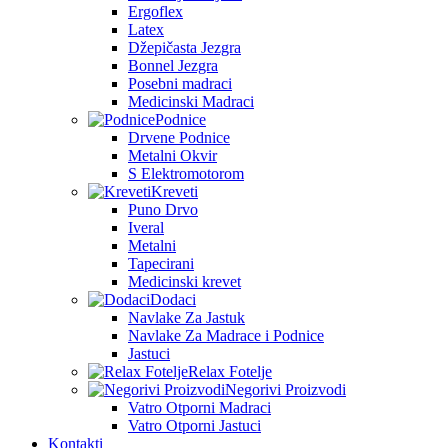
Ergoflex
Latex
Džepičasta Jezgra
Bonnel Jezgra
Posebni madraci
Medicinski Madraci
Podnice
Drvene Podnice
Metalni Okvir
S Elektromotorom
Kreveti
Puno Drvo
Iveral
Metalni
Tapecirani
Medicinski krevet
Dodaci
Navlake Za Jastuk
Navlake Za Madrace i Podnice
Jastuci
Relax Fotelje
Negorivi Proizvodi
Vatro Otporni Madraci
Vatro Otporni Jastuci
Kontakti