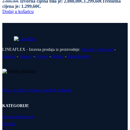
Izvorna cijena bila je: 2.888,00€.
1.299,60
€
Trenutna
2.888,00
€
cijena je: 1.299,60€.
Dodaj u košaricu
LINEAFLEX - Izravna prodaja iz proizvodnje:
Negorivi Proizvodi
-
Madraci
-
Podnice
-
Kreveti
-
Dodaci
-
Relax Fotelje
Izjava o zaštiti prijenosa osobnih podataka
KATEGORIJE
Negorivi Proizvodi
Madraci