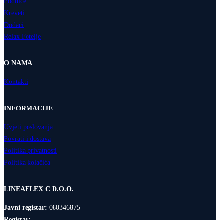
Podnice
Kreveti
Dodaci
Relax Fotelje
O NAMA
Kontakti
INFORMACIJE
Uvjeti poslovanja
Povrati i dostava
Politika privatnosti
Politika kolačića
LINEAFLEX C D.O.O.
Javni registar:
080346875
Registar: