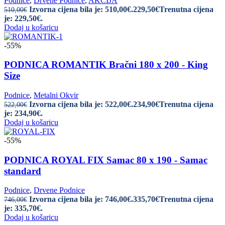
Podnice
,
Drvene Podnice
,
AKCIJA
Izvorna cijena bila je: 510,00€.
229,50
€
Trenutna cijena
510,00
€
je: 229,50€.
Dodaj u košaricu
-55%
PODNICA ROMANTIK Bračni 180 x 200 - King
Size
Podnice
,
Metalni Okvir
Izvorna cijena bila je: 522,00€.
234,90
€
Trenutna cijena
522,00
€
je: 234,90€.
Dodaj u košaricu
-55%
PODNICA ROYAL FIX Samac 80 x 190 - Samac
standard
Podnice
,
Drvene Podnice
Izvorna cijena bila je: 746,00€.
335,70
€
Trenutna cijena
746,00
€
je: 335,70€.
Dodaj u košaricu