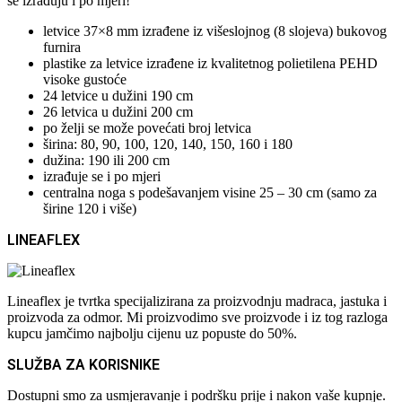
se izrađuju i po mjeri!
letvice 37×8 mm izrađene iz višeslojnog (8 slojeva) bukovog
furnira
plastike za letvice izrađene iz kvalitetnog polietilena PEHD
visoke gustoće
24 letvice u dužini 190 cm
26 letvica u dužini 200 cm
po želji se može povećati broj letvica
širina: 80, 90, 100, 120, 140, 150, 160 i 180
dužina: 190 ili 200 cm
izrađuje se i po mjeri
centralna noga s podešavanjem visine 25 – 30 cm (samo za
širine 120 i više)
LINEAFLEX
Lineaflex je tvrtka specijalizirana za proizvodnju madraca, jastuka i
proizvoda za odmor. Mi proizvodimo sve proizvode i iz tog razloga
kupcu jamčimo najbolju cijenu uz popuste do 50%.
SLUŽBA ZA KORISNIKE
Dostupni smo za usmjeravanje i podršku prije i nakon vaše kupnje.