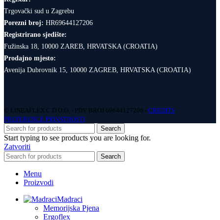
Trgovački sud u Zagrebu
Porezni broj:
HR69644127206
Registrirano sjedište:
Fužinska 18, 10000 ZAREB, HRVATSKA (CROATIA)
Prodajno mjesto:
Avenija Dubrovnik 15, 10000 ZAGREB, HRVATSKA (CROATIA)
© LINEAFLEX C D.O.O. - PDV BROJ 69644127206 -
CREDITS
PREFERENCE PRIVATNOSTI
Search
Start typing to see products you are looking for.
Zatvoriti
Search
Menu
Proizvodi
Madraci
Memorijska Pjena
Ergoflex