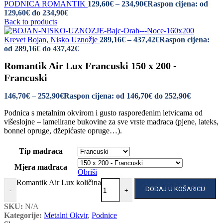
PODNICA ROMANTIK
129,60
€
–
234,90
€
Raspon cijena: od
129,60€ do 234,90€
Back to products
Krevet Bojan, Nisko Uznožje
289,16
€
–
437,42
€
Raspon cijena:
od 289,16€ do 437,42€
Romantik Air Lux Francuski 150 x 200 -
Francuski
146,70
€
–
252,90
€
Raspon cijena: od 146,70€ do 252,90€
Podnica s metalnim okvirom i gusto raspoređenim letvicama od
višeslojne – lamelirane bukovine za sve vrste madraca (pjene, lateks,
bonnel opruge, džepićaste opruge…).
Tip madraca
Mjera madraca
Obriši
Romantik Air Lux količina
DODAJ U KOŠARICU
-
+
SKU:
N/A
Kategorije:
Metalni Okvir
,
Podnice