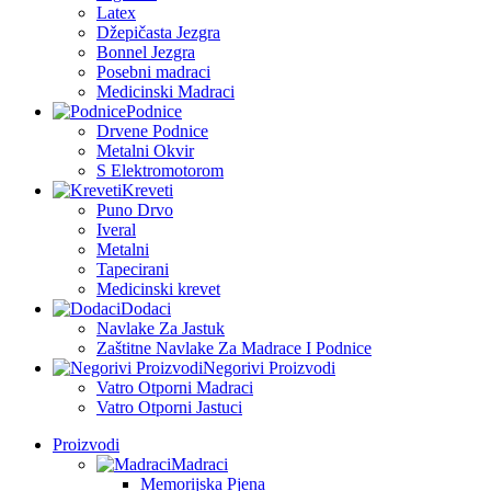
Latex
Džepičasta Jezgra
Bonnel Jezgra
Posebni madraci
Medicinski Madraci
Podnice
Drvene Podnice
Metalni Okvir
S Elektromotorom
Kreveti
Puno Drvo
Iveral
Metalni
Tapecirani
Medicinski krevet
Dodaci
Navlake Za Jastuk
Zaštitne Navlake Za Madrace I Podnice
Negorivi Proizvodi
Vatro Otporni Madraci
Vatro Otporni Jastuci
Proizvodi
Madraci
Memorijska Pjena