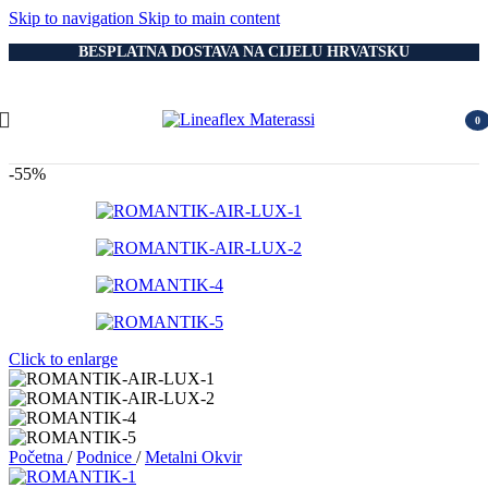
Skip to navigation
Skip to main content
BESPLATNA DOSTAVA NA CIJELU HRVATSKU
0
item
-55%
Click to enlarge
Početna
/
Podnice
/
Metalni Okvir