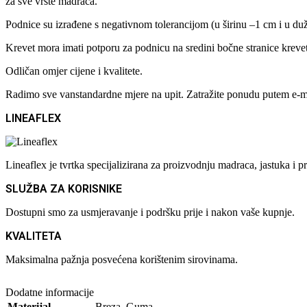
za sve vrste madraca.
Podnice su izrađene s negativnom tolerancijom (u širinu –1 cm i u du
Krevet mora imati potporu za podnicu na sredini bočne stranice krev
Odličan omjer cijene i kvalitete.
Radimo sve vanstandardne mjere na upit. Zatražite ponudu putem e-
LINEAFLEX
Lineaflex je tvrtka specijalizirana za proizvodnju madraca, jastuka 
SLUŽBA ZA KORISNIKE
Dostupni smo za usmjeravanje i podršku prije i nakon vaše kupnje.
KVALITETA
Maksimalna pažnja posvećena korištenim sirovinama.
Dodatne informacije
Materijal
Breza
,
Guma