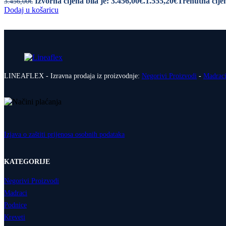
Izvorna cijena bila je: 3.456,00€.
1.555,20
€
Trenutna cijen
3.456,00
€
Dodaj u košaricu
LINEAFLEX - Izravna prodaja iz proizvodnje:
Negorivi Proizvodi
-
Madrac
Izjava o zaštiti prijenosa osobnih podataka
KATEGORIJE
Negorivi Proizvodi
Madraci
Podnice
Kreveti