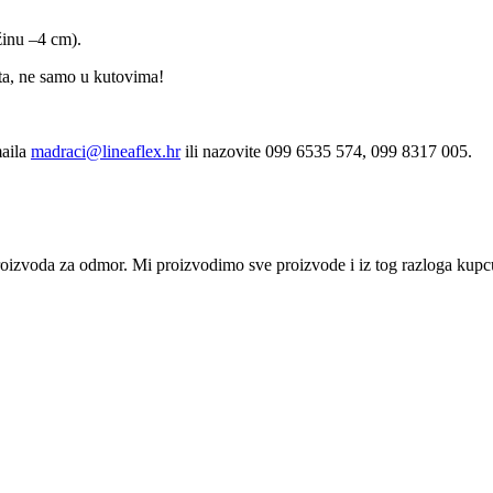
žinu –4 cm).
eta, ne samo u kutovima!
maila
madraci@lineaflex.hr
ili nazovite 099 6535 574, 099 8317 005.
i proizvoda za odmor. Mi proizvodimo sve proizvode i iz tog razloga ku