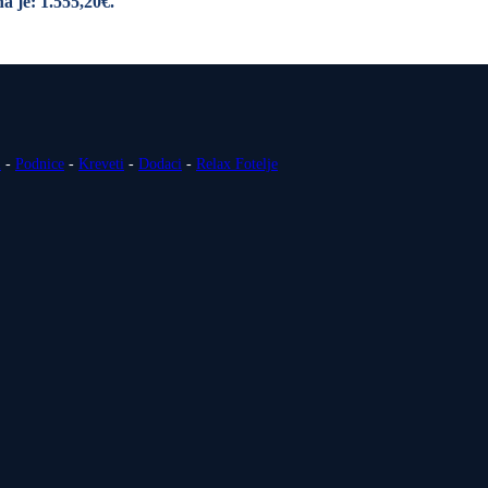
a je: 1.555,20€.
i
-
Podnice
-
Kreveti
-
Dodaci
-
Relax Fotelje