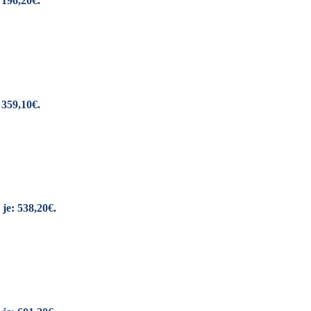
 196,20€.
 359,10€.
je: 538,20€.