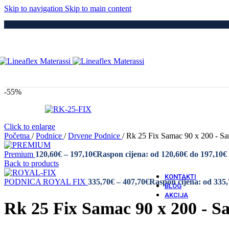
Medici
Skip to navigation
Skip to main content
Po
Drvene
Metaln
S Elek
Kre
Puno 
Iveral
Metaln
Tapeci
-55%
Medici
Dod
Navlak
Navlak
Click to enlarge
Jastuci
Početna
/
Podnice
/
Drvene Podnice
/
Rk 25 Fix Samac 90 x 200 - S
Premium
120,60
€
–
197,10
€
Raspon cijena: od 120,60€ do 197,10€
Vatro 
Back to products
Vatro O
KONTAKTI
PODNICA ROYAL FIX
335,70
€
–
407,70
€
Raspon cijena: od 335,
BLOG
AKCIJA
Rk 25 Fix Samac 90 x 200 - S