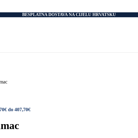
nski Madraci
dnice
 Podnice
BESPLATNA DOSTAVA NA CIJELU HRVATSKU
i Okvir
tromotorom
veti
Drvo
i
rani
nski krevet
aci
e Za Jastuk
e Za Madrace i Podnice
amac
Relax Fotelje
Negorivi Proizvodi
Otporni Madraci
tporni Jastuci
70€ do 407,70€
amac