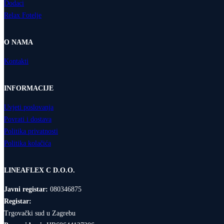
Dodaci
Relax Fotelje
O NAMA
Kontakti
INFORMACIJE
Uvjeti poslovanja
Povrati i dostava
Politika privatnosti
Politika kolačića
LINEAFLEX C D.O.O.
Javni registar:
080346875
Registar:
Trgovački sud u Zagrebu