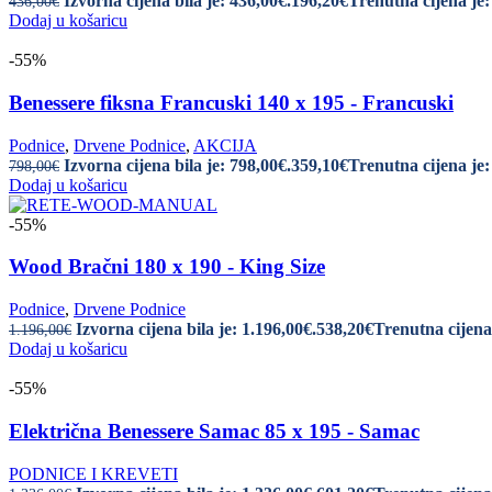
Izvorna cijena bila je: 436,00€.
196,20
€
Trenutna cijena je:
436,00
€
Dodaj u košaricu
-55%
Benessere fiksna Francuski 140 x 195 - Francuski
Podnice
,
Drvene Podnice
,
AKCIJA
Izvorna cijena bila je: 798,00€.
359,10
€
Trenutna cijena je:
798,00
€
Dodaj u košaricu
-55%
Wood Bračni 180 x 190 - King Size
Podnice
,
Drvene Podnice
Izvorna cijena bila je: 1.196,00€.
538,20
€
Trenutna cijena 
1.196,00
€
Dodaj u košaricu
-55%
Električna Benessere Samac 85 x 195 - Samac
PODNICE I KREVETI