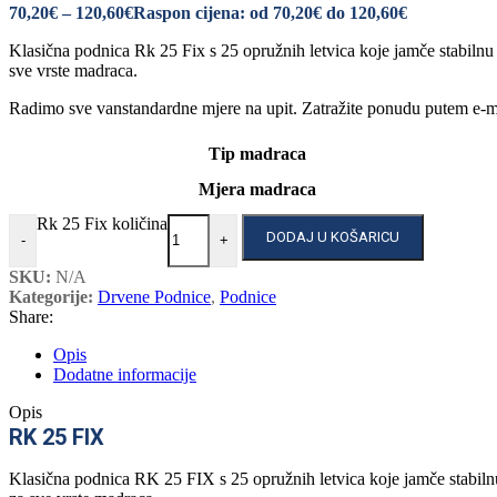
70,20
€
–
120,60
€
Raspon cijena: od 70,20€ do 120,60€
Klasična podnica Rk 25 Fix s 25 opružnih letvica koje jamče stabilnu 
sve vrste madraca.
Radimo sve vanstandardne mjere na upit. Zatražite ponudu putem e-
Tip madraca
Mjera madraca
Rk 25 Fix količina
DODAJ U KOŠARICU
-
+
SKU:
N/A
Kategorije:
Drvene Podnice
,
Podnice
Share:
Opis
Dodatne informacije
Opis
RK 25 FIX
Klasična podnica RK 25 FIX s 25 opružnih letvica koje jamče stabilnu