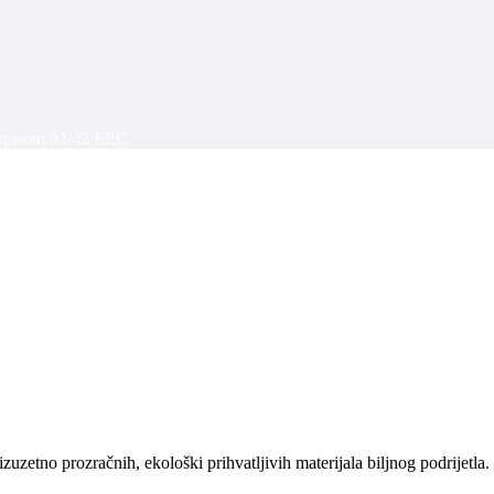
propisom 92/42/EEC
uzetno prozračnih, ekološki prihvatljivih materijala biljnog podrijetla.