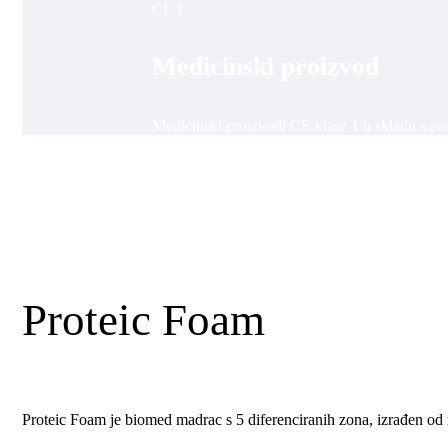
CL 1
Medicinski proizvod
Medicinski proizvodi CE klase 1 u skladu s 
Proteic Foam
Proteic Foam je biomed madrac s 5 diferenciranih zona, izrađen od iz