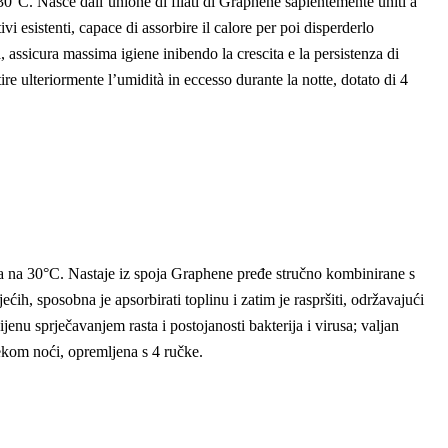
0°C. Nasce dall’unione di filati di Graphene sapientemente uniti a
 esistenti, capace di assorbire il calore per poi disperderlo
assicura massima igiene inibendo la crescita e la persistenza di
ire ulteriormente l’umidità in eccesso durante la notte, dotato di 4
na 30°C. Nastaje iz spoja Graphene pređe stručno kombinirane s
, sposobna je apsorbirati toplinu i zatim je raspršiti, održavajući
u sprječavanjem rasta i postojanosti bakterija i virusa; valjan
ekom noći, opremljena s 4 ručke.