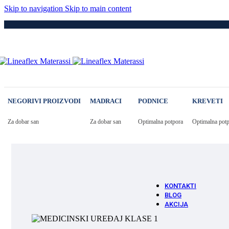
Skip to navigation
Skip to main content
Pod
Drvene
Metaln
S Elek
Kre
Puno 
Iveral
Metaln
Tapeci
NEGORIVI PROIZVODI
MADRACI
PODNICE
KREVETI
Medici
Dod
Navlak
Za dobar san
Za dobar san
Optimalna potpora
Optimalna pot
Navlak
Jastuci
Vatro 
Vatro O
KONTAKTI
BLOG
AKCIJA