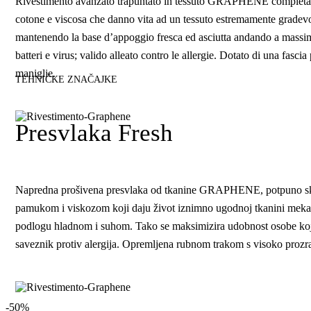
Rivestimento avanzato trapuntato in tessuto GRAPHENE completamente
cotone e viscosa che danno vita ad un tessuto estremamente gradevole 
mantenendo la base d’appoggio fresca ed asciutta andando a massimizz
batteri e virus; valido alleato contro le allergie. Dotato di una fasc
maniglie.
TEHNIČKE ZNAČAJKE
Presvlaka Fresh
Napredna prošivena presvlaka od tkanine GRAPHENE, potpuno skidi
pamukom i viskozom koji daju život iznimno ugodnoj tkanini mekanoj 
podlogu hladnom i suhom. Tako se maksimizira udobnost osobe koja s
saveznik protiv alergija. Opremljena rubnom trakom s visoko prozr
-50%