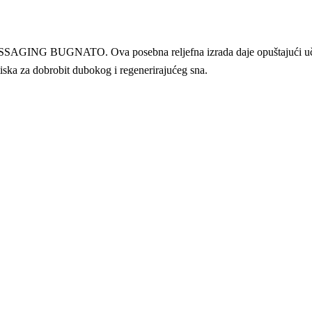
NG BUGNATO. Ova posebna reljefna izrada daje opuštajući učinak m
tiska za dobrobit dubokog i regenerirajućeg sna.