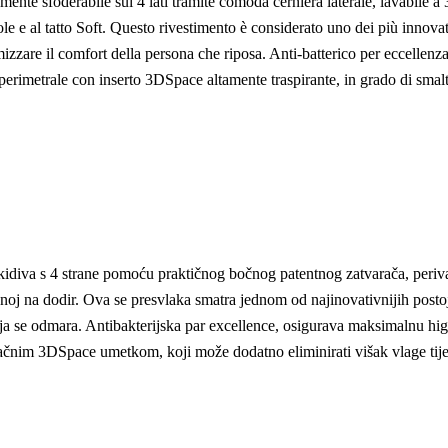
 sfoderabile sui 4 lati tramite comoda cerniera laterale, lavabile a 3
e al tatto Soft. Questo rivestimento è considerato uno dei più innovativi
are il comfort della persona che riposa. Anti-batterico per eccellenza, 
ia perimetrale con inserto 3DSpace altamente traspirante, in grado di smalt
va s 4 strane pomoću praktičnog bočnog patentnog zatvarača, periva 
na dodir. Ova se presvlaka smatra jednom od najinovativnijih postojećih
e odmara. Antibakterijska par excellence, osigurava maksimalnu higijen
ačnim 3DSpace umetkom, koji može dodatno eliminirati višak vlage tij