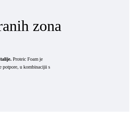
ranih zona
alije.
Proteic Foam je
e potpore, u kombinacijii s