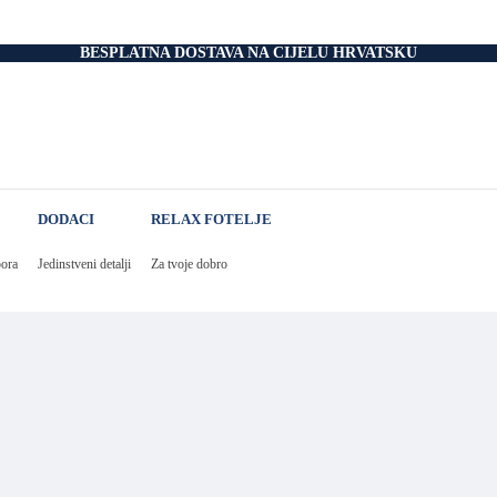
nice
BESPLATNA DOSTAVA NA CIJELU HRVATSKU
 Podnice
i Okvir
tromotorom
veti
Drvo
i
rani
DODACI
RELAX FOTELJE
nski krevet
aci
e Za Jastuk
pora
Jedinstveni detalji
Za tvoje dobro
e Za Madrace i Podnice
Relax Fotelje
Negorivi Proizvodi
Otporni Madraci
tporni Jastuci