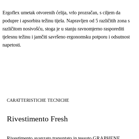
Ergoflex umetak otvorenih ćelija, vrlo prozračan, s ciljem da
podupre i apsorbira težinu tijela. Napravljen od 5 različitih zona s
različitom nosivošću, stoga je u stanju ravnomjerno rasporediti
tjelesnu težinu i jamčiti savršeno ergonomsku potporu i odsutnost
napetosti.
CARATTERISTICHE TECNICHE
Rivestimento Fresh
Rivestimento avanzato trapuntato in tessuto GRAPHENE