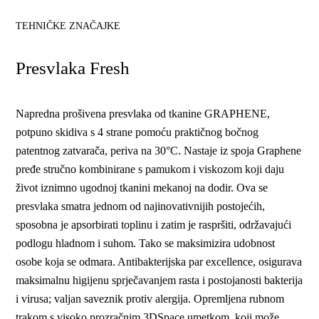
TEHNIČKE ZNAČAJKE
Presvlaka Fresh
Napredna prošivena presvlaka od tkanine GRAPHENE,
potpuno skidiva s 4 strane pomoću praktičnog bočnog
patentnog zatvarača, periva na 30°C. Nastaje iz spoja Graphene
pređe stručno kombinirane s pamukom i viskozom koji daju
život iznimno ugodnoj tkanini mekanoj na dodir. Ova se
presvlaka smatra jednom od najinovativnijih postojećih,
sposobna je apsorbirati toplinu i zatim je raspršiti, održavajući
podlogu hladnom i suhom. Tako se maksimizira udobnost
osobe koja se odmara. Antibakterijska par excellence, osigurava
maksimalnu higijenu sprječavanjem rasta i postojanosti bakterija
i virusa; valjan saveznik protiv alergija. Opremljena rubnom
trakom s visoko prozračnim 3DSpace umetkom, koji može