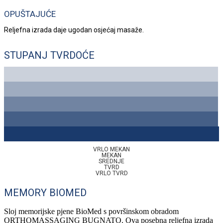
OPUŠTAJUĆE
Reljefna izrada daje ugodan osjećaj masaže.
STUPANJ TVRDOĆE
VRLO MEKAN
MEKAN
SREDNJE
TVRD
VRLO TVRD
MEMORY BIOMED
Sloj memorijske pjene BioMed s površinskom obradom
ORTHOMASSAGING BUGNATO. Ova posebna reljefna izrada