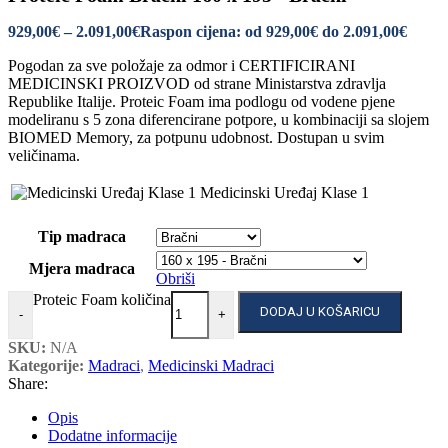
929,00
€
–
2.091,00
€
Raspon cijena: od 929,00€ do 2.091,00€
Pogodan za sve položaje za odmor i CERTIFICIRANI
MEDICINSKI PROIZVOD od strane Ministarstva zdravlja
Republike Italije. Proteic Foam ima podlogu od vodene pjene
modeliranu s 5 zona diferencirane potpore, u kombinaciji sa slojem
BIOMED Memory, za potpunu udobnost. Dostupan u svim
veličinama.
Medicinski Uređaj Klase 1
Tip madraca
Mjera madraca
Obriši
Proteic Foam količina
DODAJ U KOŠARICU
-
+
SKU:
N/A
Kategorije:
Madraci
,
Medicinski Madraci
Share:
Opis
Dodatne informacije