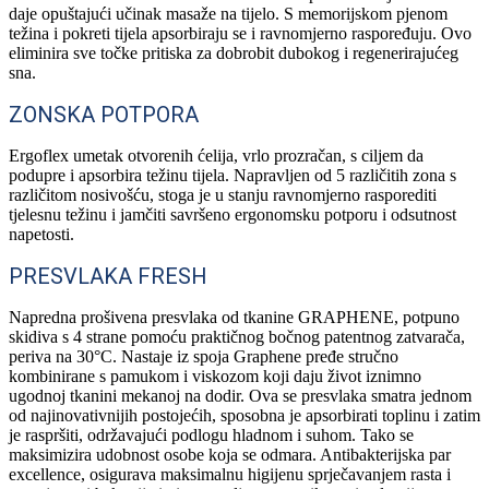
daje opuštajući učinak masaže na tijelo. S memorijskom pjenom
težina i pokreti tijela apsorbiraju se i ravnomjerno raspoređuju. Ovo
eliminira sve točke pritiska za dobrobit dubokog i regenerirajućeg
sna.
ZONSKA POTPORA
Ergoflex umetak otvorenih ćelija, vrlo prozračan, s ciljem da
podupre i apsorbira težinu tijela. Napravljen od 5 različitih zona s
različitom nosivošću, stoga je u stanju ravnomjerno rasporediti
tjelesnu težinu i jamčiti savršeno ergonomsku potporu i odsutnost
napetosti.
PRESVLAKA FRESH
Napredna prošivena presvlaka od tkanine GRAPHENE, potpuno
skidiva s 4 strane pomoću praktičnog bočnog patentnog zatvarača,
periva na 30°C. Nastaje iz spoja Graphene pređe stručno
kombinirane s pamukom i viskozom koji daju život iznimno
ugodnoj tkanini mekanoj na dodir. Ova se presvlaka smatra jednom
od najinovativnijih postojećih, sposobna je apsorbirati toplinu i zatim
je raspršiti, održavajući podlogu hladnom i suhom. Tako se
maksimizira udobnost osobe koja se odmara. Antibakterijska par
excellence, osigurava maksimalnu higijenu sprječavanjem rasta i