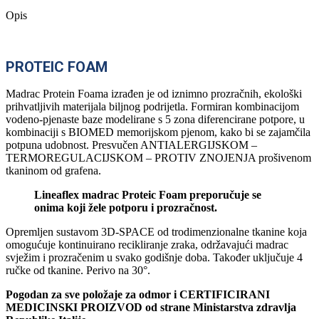
Opis
PROTEIC FOAM
Madrac Protein Foama izrađen je od iznimno prozračnih, ekološki
prihvatljivih materijala biljnog podrijetla. Formiran kombinacijom
vodeno-pjenaste baze modelirane s 5 zona diferencirane potpore, u
kombinaciji s BIOMED memorijskom pjenom, kako bi se zajamčila
potpuna udobnost. Presvučen ANTIALERGIJSKOM –
TERMOREGULACIJSKOM – PROTIV ZNOJENJA prošivenom
tkaninom od grafena.
Lineaflex madrac Proteic Foam preporučuje se
onima koji žele potporu i prozračnost.
Opremljen sustavom 3D-SPACE od trodimenzionalne tkanine koja
omogućuje kontinuirano recikliranje zraka, održavajući madrac
svježim i prozračenim u svako godišnje doba. Također uključuje 4
ručke od tkanine. Perivo na 30°.
Pogodan za sve položaje za odmor i CERTIFICIRANI
MEDICINSKI PROIZVOD od strane Ministarstva zdravlja