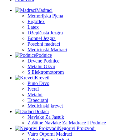
Madraci
Memorijska Pjena
Ergoflex
Latex
Džepičasta Jezgra
Bonnel Jezgra
Posebni madraci
Medicinski Madraci
Podnice
Drvene Podnice
Metalni Okvir
S Elektromotorom
Kreveti
Puno Drvo
Iveral
Metalni
Tapecirani
Medicinski krevet
Dodaci
Navlake Za Jastuk
Zaštitne Navlake Za Madrace I Podnice
Negorivi Proizvodi
Vatro Otporni Madraci
Vatro Otporni Jastuci