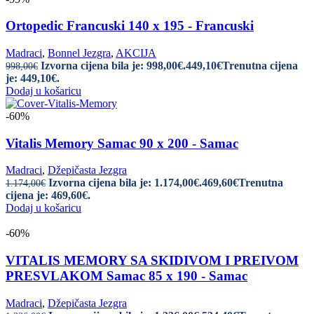
Ortopedic Francuski 140 x 195 - Francuski
Madraci
,
Bonnel Jezgra
,
AKCIJA
Izvorna cijena bila je: 998,00€.
449,10
€
Trenutna cijena
998,00
€
je: 449,10€.
Dodaj u košaricu
-60%
Vitalis Memory Samac 90 x 200 - Samac
Madraci
,
Džepičasta Jezgra
Izvorna cijena bila je: 1.174,00€.
469,60
€
Trenutna
1.174,00
€
cijena je: 469,60€.
Dodaj u košaricu
-60%
VITALIS MEMORY SA SKIDIVOM I PREIVOM
PRESVLAKOM Samac 85 x 190 - Samac
Madraci
,
Džepičasta Jezgra