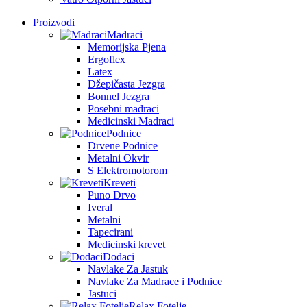
Proizvodi
Madraci
Memorijska Pjena
Ergoflex
Latex
Džepičasta Jezgra
Bonnel Jezgra
Posebni madraci
Medicinski Madraci
Podnice
Drvene Podnice
Metalni Okvir
S Elektromotorom
Kreveti
Puno Drvo
Iveral
Metalni
Tapecirani
Medicinski krevet
Dodaci
Navlake Za Jastuk
Navlake Za Madrace i Podnice
Jastuci
Relax Fotelje