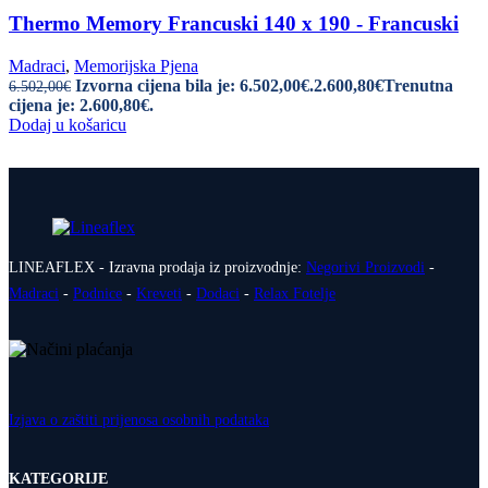
Thermo Memory Francuski 140 x 190 - Francuski
Madraci
,
Memorijska Pjena
Izvorna cijena bila je: 6.502,00€.
2.600,80
€
Trenutna
6.502,00
€
cijena je: 2.600,80€.
Dodaj u košaricu
LINEAFLEX - Izravna prodaja iz proizvodnje:
Negorivi Proizvodi
-
Madraci
-
Podnice
-
Kreveti
-
Dodaci
-
Relax Fotelje
Izjava o zaštiti prijenosa osobnih podataka
KATEGORIJE