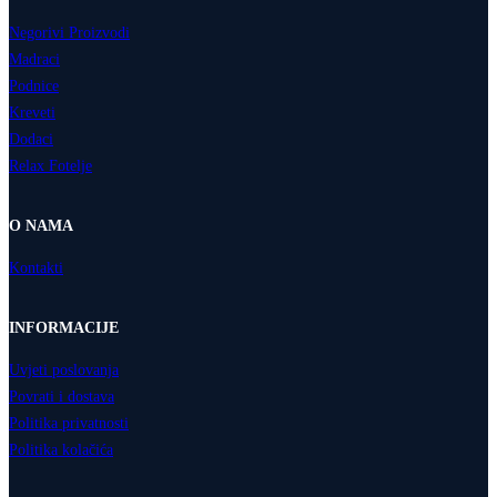
Negorivi Proizvodi
Madraci
Podnice
Kreveti
Dodaci
Relax Fotelje
O NAMA
Kontakti
INFORMACIJE
Uvjeti poslovanja
Povrati i dostava
Politika privatnosti
Politika kolačića