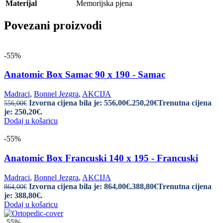
Materijal
Memorijska pjena
Povezani proizvodi
-55%
Anatomic Box Samac 90 x 190 - Samac
Madraci
,
Bonnel Jezgra
,
AKCIJA
Izvorna cijena bila je: 556,00€.
250,20
€
Trenutna cijena
556,00
€
je: 250,20€.
Dodaj u košaricu
-55%
Anatomic Box Francuski 140 x 195 - Francuski
Madraci
,
Bonnel Jezgra
,
AKCIJA
Izvorna cijena bila je: 864,00€.
388,80
€
Trenutna cijena
864,00
€
je: 388,80€.
Dodaj u košaricu
-55%