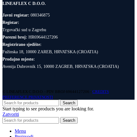
LINEAFLEX C D.O.O.
Javni registar:
080346875
Registar:
Trgovački sud u Zagrebu
Porezni broj:
HR69644127206
Registrirano sjedište:
Fužinska 18, 10000 ZAREB, HRVATSKA (CROATIA)
Prodajno mjesto:
Avenija Dubrovnik 15, 10000 ZAGREB, HRVATSKA (CROATIA)
© LINEAFLEX C D.O.O. - PDV BROJ 69644127206 -
CREDITS
PREFERENCE PRIVATNOSTI
Search
Start typing to see products you are looking for.
Zatvoriti
Search
Menu
Proizvodi