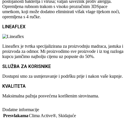
postojanosti bakterija i virusa; valjan saveznik protiv alergija.
Opremljena rubnom trakom s visoko prozračnim 3DSpace
umetkom, koji može dodatno eliminirati višak vlage tijekom noći,
opremljena s 4 ručke.
LINEAFLEX
Lineaflex je tvrtka specijalizirana za proizvodnju madraca, jastuka i
proizvoda za odmor. Mi proizvodimo sve proizvode i iz tog razloga
kupcu jamčimo najbolju cijenu uz popuste do 50%.
SLUŽBA ZA KORISNIKE
Dostupni smo za usmjeravanje i podršku prije i nakon vaše kupnje.
KVALITETA
Maksimalna pažnja posvećena korištenim sirovinama.
Dodatne informacije
Presvlakama
Clima Active®
,
Skidajuće