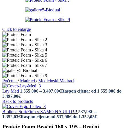
Click to enlarge
Početna
/
Madraci
/
Medicinski Madraci
Lay Med
1.555,00
€
–
3.497,00
€
Raspon cijena: od 1.555,00€ do
3.497,00€
Back to products
Biolinea Soft/Firm // SAMO NA UPIT!!!
537,98
€
–
1.352,03
€
Raspon cijena: od 537,98€ do 1.352,03€
Proteic Foam Bračni 160 x 195 - Bračni