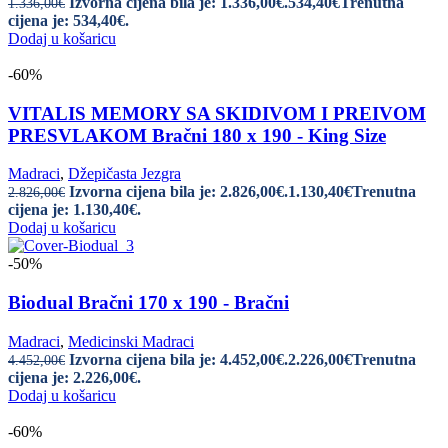
Izvorna cijena bila je: 1.336,00€.
534,40
€
Trenutna
1.336,00
€
cijena je: 534,40€.
Dodaj u košaricu
-60%
VITALIS MEMORY SA SKIDIVOM I PREIVOM
PRESVLAKOM Bračni 180 x 190 - King Size
Madraci
,
Džepičasta Jezgra
Izvorna cijena bila je: 2.826,00€.
1.130,40
€
Trenutna
2.826,00
€
cijena je: 1.130,40€.
Dodaj u košaricu
-50%
Biodual Bračni 170 x 190 - Bračni
Madraci
,
Medicinski Madraci
Izvorna cijena bila je: 4.452,00€.
2.226,00
€
Trenutna
4.452,00
€
cijena je: 2.226,00€.
Dodaj u košaricu
-60%