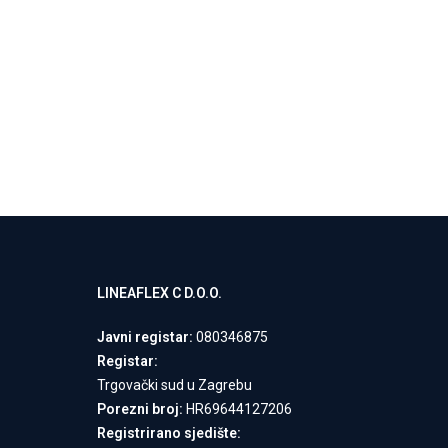
-55%
BENESSERE FI
200 - BRAČNI
Podnice
,
Drven
428,40
952,00
€
Dodaj U Košari
LINEAFLEX C D.O.O.
Javni registar:
080346875
Registar:
Trgovački sud u Zagrebu
Porezni broj:
HR69644127206
Registrirano sjedište: