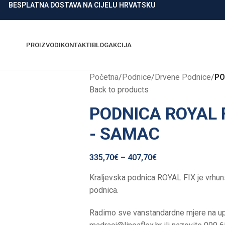
BESPLATNA DOSTAVA NA CIJELU HRVATSKU
PROIZVODI
KONTAKTI
BLOG
AKCIJA
Početna
/
Podnice
/
Drvene Podnice
/
PO
Back to products
PODNICA ROYAL 
- SAMAC
335,70
€
–
407,70
€
Kraljevska podnica ROYAL FIX je vrhun
podnica.
Radimo sve vanstandardne mjere na upi