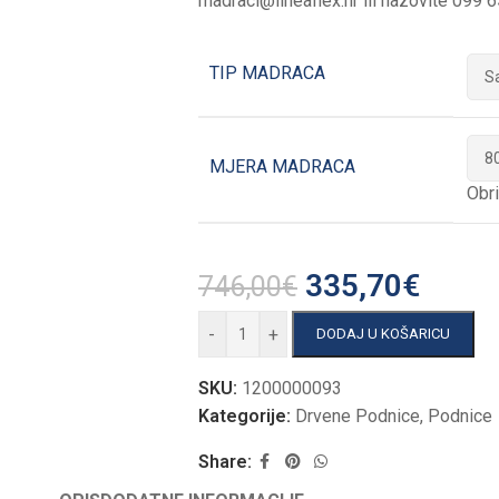
madraci@lineaflex.hr
ili nazovite 099 
TIP MADRACA
MJERA MADRACA
Obri
335,70
€
746,00
€
-
+
DODAJ U KOŠARICU
SKU:
1200000093
Kategorije:
Drvene Podnice
,
Podnice
Share: