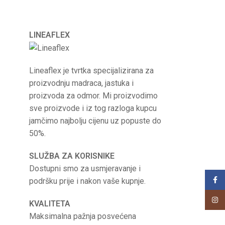
LINEAFLEX
Lineaflex je tvrtka specijalizirana za
proizvodnju madraca, jastuka i
proizvoda za odmor. Mi proizvodimo
sve proizvode i iz tog razloga kupcu
jamčimo najbolju cijenu uz popuste do
50%.
SLUŽBA ZA KORISNIKE
Dostupni smo za usmjeravanje i
Face
podršku prije i nakon vaše kupnje.
Insta
KVALITETA
Maksimalna pažnja posvećena