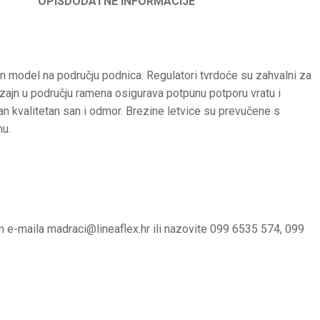
OPIS
DODATNE INFORMACIJE
n model na području podnica. Regulatori tvrdoće su zahvalni za
izajn u području ramena osigurava potpunu potporu vratu i
n kvalitetan san i odmor. Brezine letvice su prevučene s
nu.
m e-maila
madraci@lineaflex.hr
ili nazovite 099 6535 574, 099