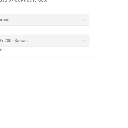
6535 574, 099 8317 005.
ši