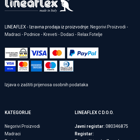
LINEAFLEX - Izravna prodaja iz proizvodnje:
Negorivi Proizvodi
-
Madraci
-
Podnice
-
Kreveti
-
Dodaci
-
Relax Fotelje
Izjava o zaštiti prijenosa osobnih podataka
KATEGORIJE
LINEAFLEX C D.O.O.
Negorivi Proizvodi
Javni registar:
080346875
Madraci
Registar: