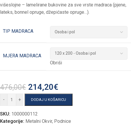
višeslojne – lamelirane bukovine za sve vrste madraca (pjene,
lateks, bonnel opruge, džepićaste opruge…).
TIP MADRACA
MJERA MADRACA
Obriši
214,20
€
476,00
€
-
+
DODAJ U KOŠARICU
SKU:
1000000112
Kategorije:
Metalni Okvir
,
Podnice