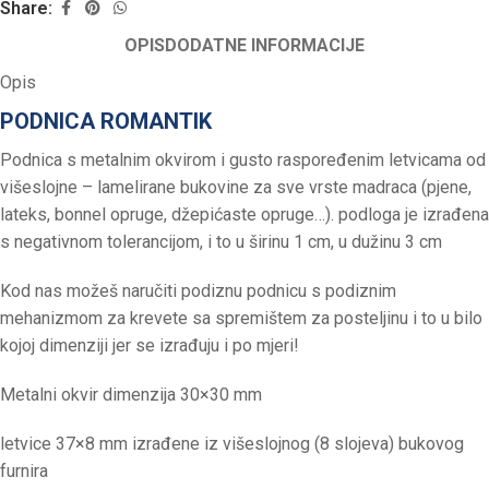
Share:
OPIS
DODATNE INFORMACIJE
Opis
PODNICA ROMANTIK
Podnica s metalnim okvirom i gusto raspoređenim letvicama od
višeslojne – lamelirane bukovine za sve vrste madraca (pjene,
lateks, bonnel opruge, džepićaste opruge…). podloga je izrađena
s negativnom tolerancijom, i to u širinu 1 cm, u dužinu 3 cm
Kod nas možeš naručiti podiznu podnicu s podiznim
mehanizmom za krevete sa spremištem za posteljinu i to u bilo
kojoj dimenziji jer se izrađuju i po mjeri!
Metalni okvir dimenzija 30×30 mm
letvice 37×8 mm izrađene iz višeslojnog (8 slojeva) bukovog
furnira