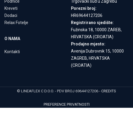
Podnice
Trgovački sud u Zagrebu
Kreveti
Porezni broj:
Dodaci
HR69644127206
Relax Fotelje
Registrirano sjedište:
Fužinska 18, 10000 ZAREB,
HRVATSKA (CROATIA)
O NAMA
Prodajno mjesto:
Avenija Dubrovnik 15, 10000
Kontakti
ZAGREB, HRVATSKA
(CROATIA)
© LINEAFLEX C D.O.O. - PDV BROJ 69644127206 -
CREDITS
PREFERENCE PRIVATNOSTI