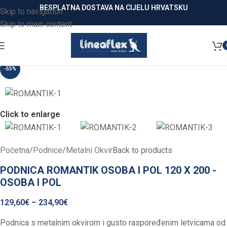
BESPLATNA DOSTAVA NA CIJELU HRVATSKU
Skip to navigation
Skip to main content
-55%
Click to enlarge
Početna
/
Podnice
/
Metalni Okvir
Back to products
PODNICA ROMANTIK OSOBA I POL 120 X 200 -
OSOBA I POL
129,60
€
–
234,90
€
Podnica s metalnim okvirom i gusto raspoređenim letvicama od