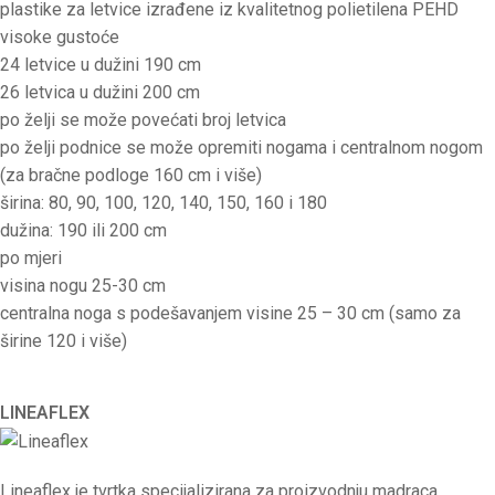
plastike za letvice izrađene iz kvalitetnog polietilena PEHD
visoke gustoće
24 letvice u dužini 190 cm
26 letvica u dužini 200 cm
po želji se može povećati broj letvica
po želji podnice se može opremiti nogama i centralnom nogom
(za bračne podloge 160 cm i više)
širina: 80, 90, 100, 120, 140, 150, 160 i 180
dužina: 190 ili 200 cm
po mjeri
visina nogu 25-30 cm
centralna noga s podešavanjem visine 25 – 30 cm (samo za
širine 120 i više)
LINEAFLEX
Lineaflex je tvrtka specijalizirana za proizvodnju madraca,