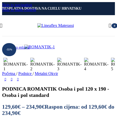
Skip to navigation
BESPLATNA DOSTAVA NA CIJELU HRVATSKU
Skip to main content
0
Click to enlarge
-55%
Početna
/
Podnice
/
Metalni Okvir
PODNICA ROMANTIK Osoba i pol 120 x 190 -
Osoba i pol standard
129,60
€
–
234,90
€
Raspon cijena: od 129,60€ do
234,90€