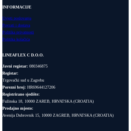
INFORMACIJE
Uvjeti poslovanja
Povrati i dostava
Politika privatnosti
Politika kolačića
LINEAFLEX C D.O.O.
Javni registar:
080346875
Registar:
Trgovački sud u Zagrebu
Porezni broj:
HR69644127206
Registrirano sjedište:
Fužinska 18, 10000 ZAREB, HRVATSKA (CROATIA)
Prodajno mjesto:
Avenija Dubrovnik 15, 10000 ZAGREB, HRVATSKA (CROATIA)