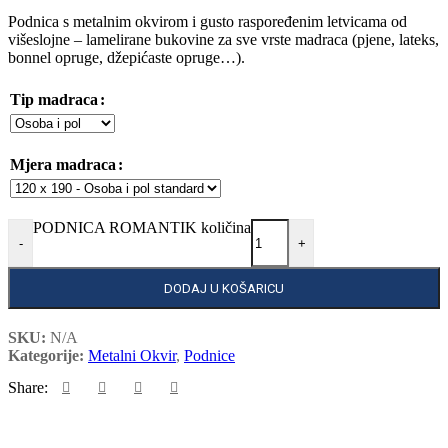
Podnica s metalnim okvirom i gusto raspoređenim letvicama od
višeslojne – lamelirane bukovine za sve vrste madraca (pjene, lateks,
bonnel opruge, džepićaste opruge…).
Tip madraca
Mjera madraca
PODNICA ROMANTIK količina
-
+
DODAJ U KOŠARICU
SKU:
N/A
Kategorije:
Metalni Okvir
,
Podnice
Share: