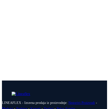
LINEAFLEX - Izravna prodaja iz proizvodnje:
Negorivi Proizvodi
-
Madraci
-
Podnice
-
Kreveti
-
Dodaci
-
Relax Fotelje