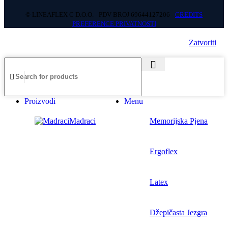
© LINEAFLEX C D.O.O. - PDV BROJ 69644127206 -
CREDITS
PREFERENCE PRIVATNOSTI
Zatvoriti
Proizvodi
Menu
Madraci
Memorijska Pjena
Ergoflex
Latex
Džepičasta Jezgra