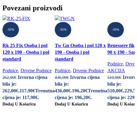
Povezani proizvodi
-55%
-55%
-55%
Rk 25 Fix Osoba i pol
Tw Gn Osoba i pol 120 x
Benessere fik
120 x 190 - Osoba i pol
190 - Osoba i pol
90 x 190 - Sa
standard
standard
Podnice
,
Drven
Podnice
,
Drvene Podnice
Podnice
,
Drvene Podnice
AKCIJA
Izvorna cijena
Izvorna cijena
Izvorn
262,00
€
436,00
€
510,00
€
bila je:
bila je:
bila je:
262,00€.
117,90
€
Trenutna
436,00€.
196,20
€
Trenutna
510,00€.
229,5
cijena je: 117,90€.
cijena je: 196,20€.
cijena je: 229,
Dodaj U Košaricu
Dodaj U Košaricu
Dodaj U Košari