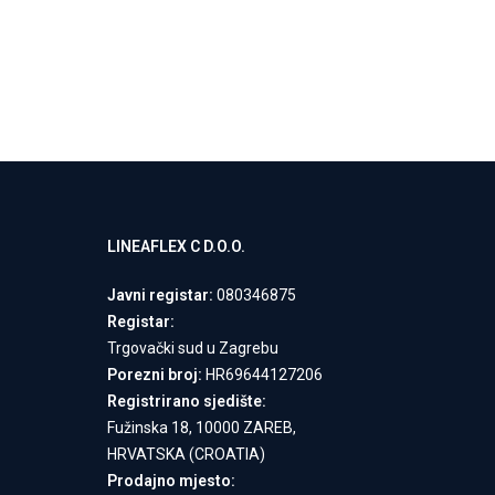
LINEAFLEX C D.O.O.
Javni registar:
080346875
Registar:
Trgovački sud u Zagrebu
Porezni broj:
HR69644127206
Registrirano sjedište:
Fužinska 18, 10000 ZAREB,
HRVATSKA (CROATIA)
Prodajno mjesto: