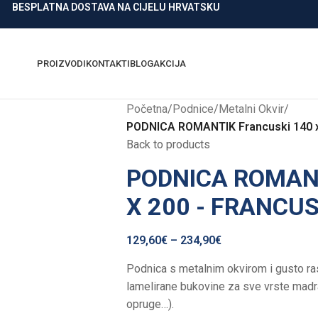
BESPLATNA DOSTAVA NA CIJELU HRVATSKU
PROIZVODI
KONTAKTI
BLOG
AKCIJA
Početna
/
Podnice
/
Metalni Okvir
/
PODNICA ROMANTIK Francuski 140 x 
Back to products
PODNICA ROMAN
X 200 - FRANCUS
129,60
€
–
234,90
€
Podnica s metalnim okvirom i gusto r
lamelirane bukovine za sve vrste madra
opruge…).