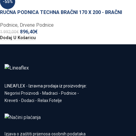
-55%
RUČNA PODNICA TECHNA BRAČNI 170 X 200 - BRAČNI
Podnice
,
Drvene Podnice
896,40
€
1.992,00
€
Dodaj U Košaricu
LINEAFLEX - Izravna prodaja iz proizvodnje:
Negorivi Proizvodi
-
Madraci
-
Podnice
-
Kreveti
-
Dodaci
-
Relax Fotelje
Izjava o zaštiti prijenosa osobnih podataka