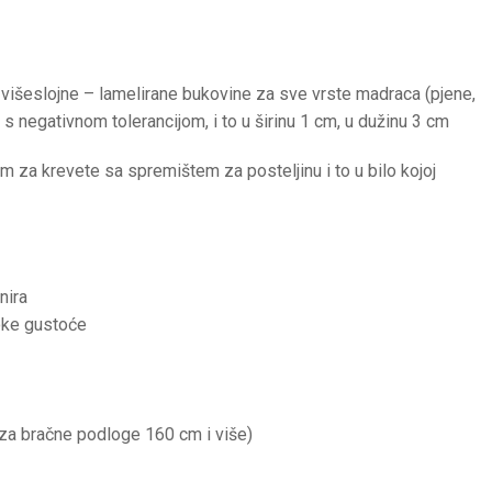
išeslojne – lamelirane bukovine za sve vrste madraca (pjene,
s negativnom tolerancijom, i to u širinu 1 cm, u dužinu 3 cm
a krevete sa spremištem za posteljinu i to u bilo kojoj
nira
soke gustoće
za bračne podloge 160 cm i više)