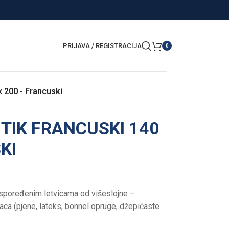
PRIJAVA / REGISTRACIJA
0
200 - Francuski
TIK FRANCUSKI 140
KI
aspoređenim letvicama od višeslojne –
ca (pjene, lateks, bonnel opruge, džepićaste