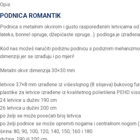
Opis
PODNICA ROMANTIK
Podnica s metalnim okvirom i gusto raspoređenim letvicama od v
lateks, bonnel opruge, džepićaste opruge…). podloga je izrađena 
Kod nas možeš naručiti podiznu podnicu s podiznim mehanizmom z
dimenziji jer se izrađuju i po mjeri!
Metalni okvir dimenzija 30×30 mm
letvice 37×8 mm izrađene iz višeslojnog (8 slojeva) bukovog fur
plastike za letvice izrađene iz kvalitetnog polietilena PEHD vi
24 letvice u dužini 190 cm
26 letvica u dužini 200 cm
po želji se može povećati broj letvica
po želji podnice se može opremiti nogama i centralnom nogom (
širina: 80, 90, 100, 120, 140, 150, 160 i 180
dužina: 190 ili 200 cm