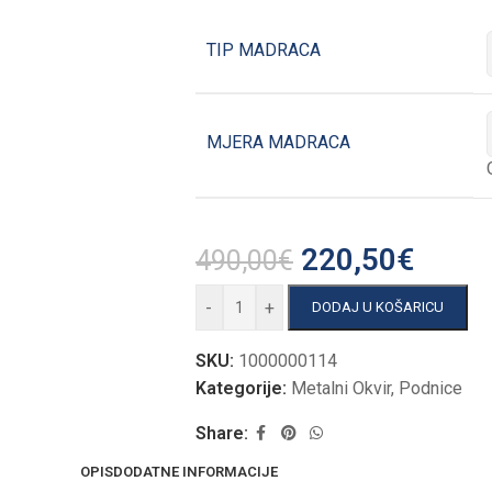
TIP MADRACA
MJERA MADRACA
220,50
€
490,00
€
-
+
DODAJ U KOŠARICU
SKU:
1000000114
Kategorije:
Metalni Okvir
,
Podnice
Share:
OPIS
DODATNE INFORMACIJE