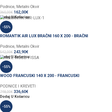
Podnice
,
Metalni Okvir
162,00
€
360,00
€
Dodaj U Košaricu
-55%
ROMANTIK AIR LUX BRAČNI 160 X 200 - BRAČNI
Podnice
,
Metalni Okvir
243,90
€
542,00
€
Dodaj U Košaricu
-55%
WOOD FRANCUSKI 140 X 200 - FRANCUSKI
PODNICE I KREVETI
336,60
€
748,00
€
Dodaj U Košaricu
-55%