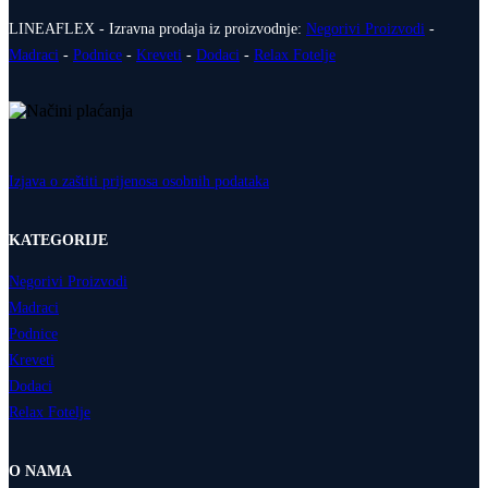
LINEAFLEX - Izravna prodaja iz proizvodnje:
Negorivi Proizvodi
-
Madraci
-
Podnice
-
Kreveti
-
Dodaci
-
Relax Fotelje
Izjava o zaštiti prijenosa osobnih podataka
KATEGORIJE
Negorivi Proizvodi
Madraci
Podnice
Kreveti
Dodaci
Relax Fotelje
O NAMA