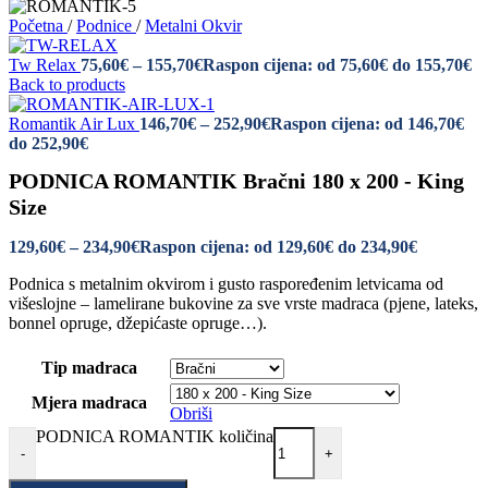
Početna
/
Podnice
/
Metalni Okvir
Tw Relax
75,60
€
–
155,70
€
Raspon cijena: od 75,60€ do 155,70€
Back to products
Romantik Air Lux
146,70
€
–
252,90
€
Raspon cijena: od 146,70€
do 252,90€
PODNICA ROMANTIK Bračni 180 x 200 - King
Size
129,60
€
–
234,90
€
Raspon cijena: od 129,60€ do 234,90€
Podnica s metalnim okvirom i gusto raspoređenim letvicama od
višeslojne – lamelirane bukovine za sve vrste madraca (pjene, lateks,
bonnel opruge, džepićaste opruge…).
Tip madraca
Mjera madraca
Obriši
PODNICA ROMANTIK količina
-
+