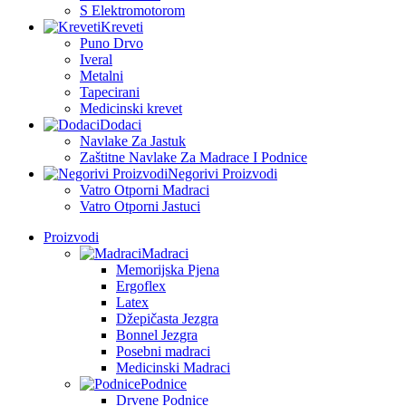
S Elektromotorom
Kreveti
Puno Drvo
Iveral
Metalni
Tapecirani
Medicinski krevet
Dodaci
Navlake Za Jastuk
Zaštitne Navlake Za Madrace I Podnice
Negorivi Proizvodi
Vatro Otporni Madraci
Vatro Otporni Jastuci
Proizvodi
Madraci
Memorijska Pjena
Ergoflex
Latex
Džepičasta Jezgra
Bonnel Jezgra
Posebni madraci
Medicinski Madraci
Podnice
Drvene Podnice