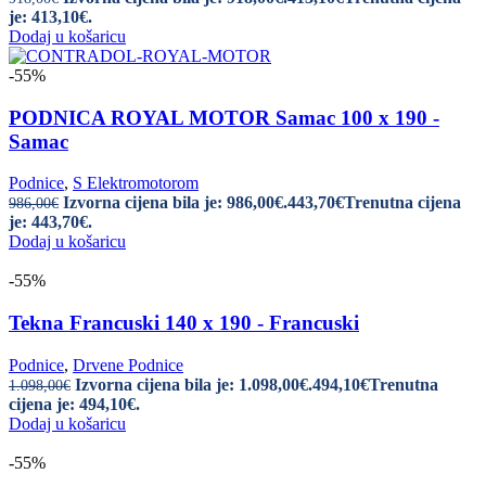
je: 413,10€.
Dodaj u košaricu
-55%
PODNICA ROYAL MOTOR Samac 100 x 190 -
Samac
Podnice
,
S Elektromotorom
Izvorna cijena bila je: 986,00€.
443,70
€
Trenutna cijena
986,00
€
je: 443,70€.
Dodaj u košaricu
-55%
Tekna Francuski 140 x 190 - Francuski
Podnice
,
Drvene Podnice
Izvorna cijena bila je: 1.098,00€.
494,10
€
Trenutna
1.098,00
€
cijena je: 494,10€.
Dodaj u košaricu
-55%