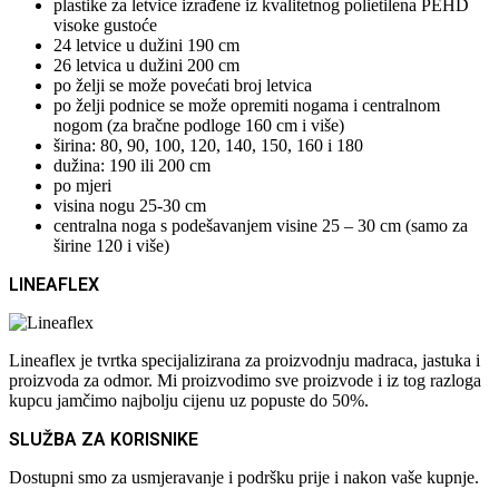
plastike za letvice izrađene iz kvalitetnog polietilena PEHD
visoke gustoće
24 letvice u dužini 190 cm
26 letvica u dužini 200 cm
po želji se može povećati broj letvica
po želji podnice se može opremiti nogama i centralnom
nogom (za bračne podloge 160 cm i više)
širina: 80, 90, 100, 120, 140, 150, 160 i 180
dužina: 190 ili 200 cm
po mjeri
visina nogu 25-30 cm
centralna noga s podešavanjem visine 25 – 30 cm (samo za
širine 120 i više)
LINEAFLEX
Lineaflex je tvrtka specijalizirana za proizvodnju madraca, jastuka i
proizvoda za odmor. Mi proizvodimo sve proizvode i iz tog razloga
kupcu jamčimo najbolju cijenu uz popuste do 50%.
SLUŽBA ZA KORISNIKE
Dostupni smo za usmjeravanje i podršku prije i nakon vaše kupnje.