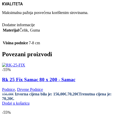
KVALITETA
Maksimalna pažnja posvećena korištenim sirovinama.
Dodatne informacije
Materijal
Čelik
,
Guma
Visina podnice
7-8 cm
Povezani proizvodi
-55%
Rk 25 Fix Samac 80 x 200 - Samac
Podnice
,
Drvene Podnice
Izvorna cijena bila je: 156,00€.
70,20
€
Trenutna cijena je:
156,00
€
70,20€.
Dodaj u košaricu
-55%