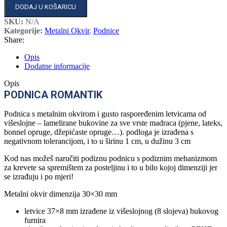
DODAJ U KOŠARICU
SKU:
N/A
Kategorije:
Metalni Okvir
,
Podnice
Share:
Opis
Dodatne informacije
Opis
PODNICA ROMANTIK
Podnica s metalnim okvirom i gusto raspoređenim letvicama od
višeslojne – lamelirane bukovine za sve vrste madraca (pjene, lateks,
bonnel opruge, džepićaste opruge…). podloga je izrađena s
negativnom tolerancijom, i to u širinu 1 cm, u dužinu 3 cm
Kod nas možeš naručiti podiznu podnicu s podiznim mehanizmom
za krevete sa spremištem za posteljinu i to u bilo kojoj dimenziji jer
se izrađuju i po mjeri!
Metalni okvir dimenzija 30×30 mm
letvice 37×8 mm izrađene iz višeslojnog (8 slojeva) bukovog
furnira