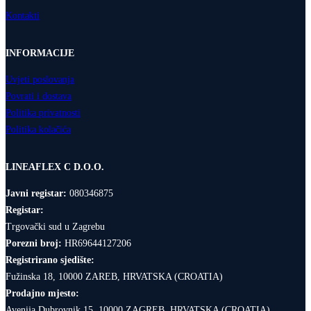
Kontakti
INFORMACIJE
Uvjeti poslovanja
Povrati i dostava
Politika privatnosti
Politika kolačića
LINEAFLEX C D.O.O.
Javni registar:
080346875
Registar:
Trgovački sud u Zagrebu
Porezni broj:
HR69644127206
Registrirano sjedište:
Fužinska 18, 10000 ZAREB, HRVATSKA (CROATIA)
Prodajno mjesto:
Avenija Dubrovnik 15, 10000 ZAGREB, HRVATSKA (CROATIA)