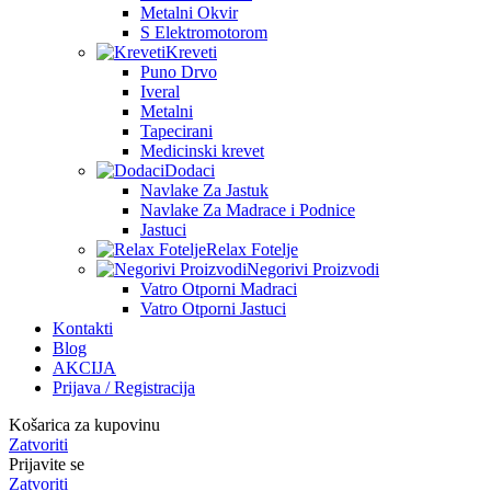
Metalni Okvir
S Elektromotorom
Kreveti
Puno Drvo
Iveral
Metalni
Tapecirani
Medicinski krevet
Dodaci
Navlake Za Jastuk
Navlake Za Madrace i Podnice
Jastuci
Relax Fotelje
Negorivi Proizvodi
Vatro Otporni Madraci
Vatro Otporni Jastuci
Kontakti
Blog
AKCIJA
Prijava / Registracija
Košarica za kupovinu
Zatvoriti
Prijavite se
Zatvoriti