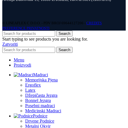
© LINEAFLEX C D.O.O. - PDV BROJ 69644127206 -
CREDITS
PREFERENCE PRIVATNOSTI
Search
Start typing to see products you are looking for.
Zatvoriti
Search
Menu
Proizvodi
Madraci
Memorijska Pjena
Ergoflex
Latex
Džepičasta Jezgra
Bonnel Jezgra
Posebni madraci
Medicinski Madraci
Podnice
Drvene Podnice
Metalni Okvir