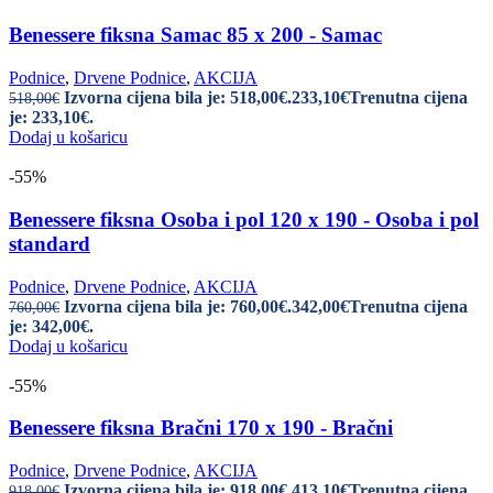
Benessere fiksna Samac 85 x 200 - Samac
Podnice
,
Drvene Podnice
,
AKCIJA
Izvorna cijena bila je: 518,00€.
233,10
€
Trenutna cijena
518,00
€
je: 233,10€.
Dodaj u košaricu
-55%
Benessere fiksna Osoba i pol 120 x 190 - Osoba i pol
standard
Podnice
,
Drvene Podnice
,
AKCIJA
Izvorna cijena bila je: 760,00€.
342,00
€
Trenutna cijena
760,00
€
je: 342,00€.
Dodaj u košaricu
-55%
Benessere fiksna Bračni 170 x 190 - Bračni
Podnice
,
Drvene Podnice
,
AKCIJA
Izvorna cijena bila je: 918,00€.
413,10
€
Trenutna cijena
918,00
€