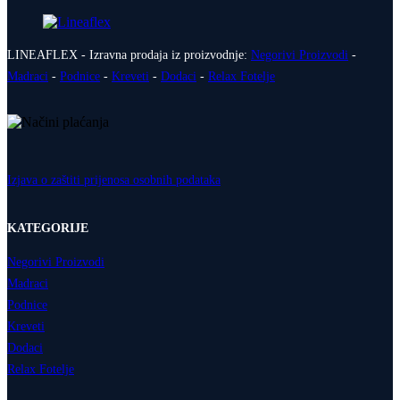
LINEAFLEX - Izravna prodaja iz proizvodnje:
Negorivi Proizvodi
-
Madraci
-
Podnice
-
Kreveti
-
Dodaci
-
Relax Fotelje
Izjava o zaštiti prijenosa osobnih podataka
KATEGORIJE
Negorivi Proizvodi
Madraci
Podnice
Kreveti
Dodaci
Relax Fotelje