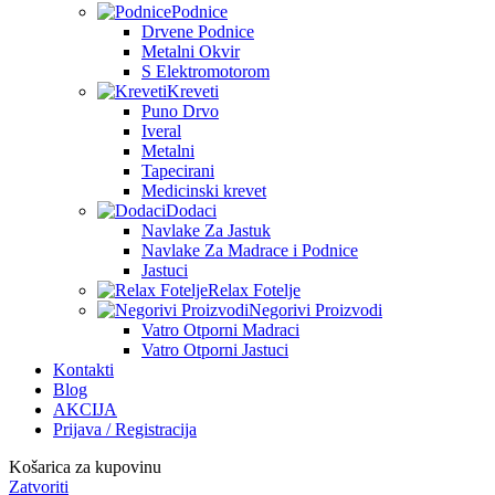
Podnice
Drvene Podnice
Metalni Okvir
S Elektromotorom
Kreveti
Puno Drvo
Iveral
Metalni
Tapecirani
Medicinski krevet
Dodaci
Navlake Za Jastuk
Navlake Za Madrace i Podnice
Jastuci
Relax Fotelje
Negorivi Proizvodi
Vatro Otporni Madraci
Vatro Otporni Jastuci
Kontakti
Blog
AKCIJA
Prijava / Registracija
Košarica za kupovinu
Zatvoriti