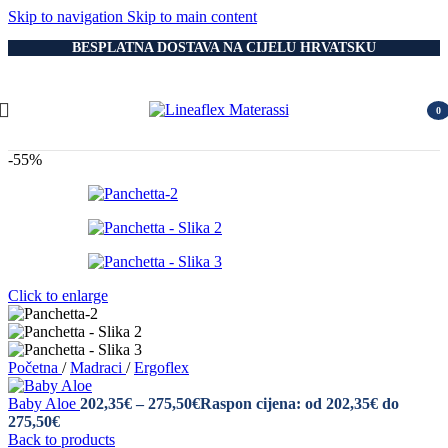
Skip to navigation
Skip to main content
BESPLATNA DOSTAVA NA CIJELU HRVATSKU
0
item
-55%
Click to enlarge
Početna
/
Madraci
/
Ergoflex
Baby Aloe
202,35
€
–
275,50
€
Raspon cijena: od 202,35€ do
275,50€
Back to products