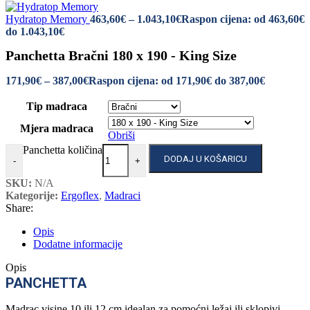
Hydratop Memory
463,60
€
–
1.043,10
€
Raspon cijena: od 463,60€
do 1.043,10€
Panchetta Bračni 180 x 190 - King Size
171,90
€
–
387,00
€
Raspon cijena: od 171,90€ do 387,00€
Tip madraca
Mjera madraca
Obriši
Panchetta količina
DODAJ U KOŠARICU
-
+
SKU:
N/A
Kategorije:
Ergoflex
,
Madraci
Share:
Opis
Dodatne informacije
Opis
PANCHETTA
Madrac visine 10 ili 12 cm idealan za pomoćni ležaj ili sklopivi