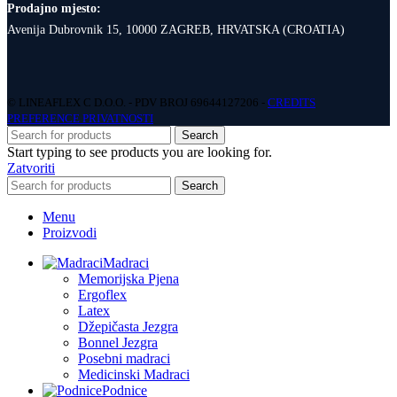
Prodajno mjesto:
Avenija Dubrovnik 15, 10000 ZAGREB, HRVATSKA (CROATIA)
© LINEAFLEX C D.O.O. - PDV BROJ 69644127206 -
CREDITS
PREFERENCE PRIVATNOSTI
Search
Start typing to see products you are looking for.
Zatvoriti
Search
Menu
Proizvodi
Madraci
Memorijska Pjena
Ergoflex
Latex
Džepičasta Jezgra
Bonnel Jezgra
Posebni madraci
Medicinski Madraci
Podnice