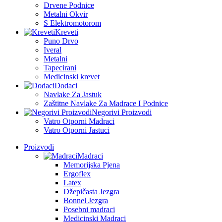
Drvene Podnice
Metalni Okvir
S Elektromotorom
Kreveti
Puno Drvo
Iveral
Metalni
Tapecirani
Medicinski krevet
Dodaci
Navlake Za Jastuk
Zaštitne Navlake Za Madrace I Podnice
Negorivi Proizvodi
Vatro Otporni Madraci
Vatro Otporni Jastuci
Proizvodi
Madraci
Memorijska Pjena
Ergoflex
Latex
Džepičasta Jezgra
Bonnel Jezgra
Posebni madraci
Medicinski Madraci