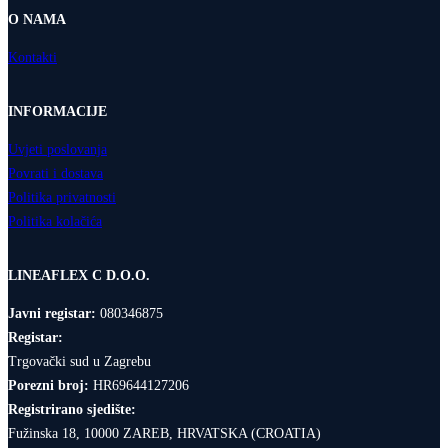
O NAMA
Kontakti
INFORMACIJE
Uvjeti poslovanja
Povrati i dostava
Politika privatnosti
Politika kolačića
LINEAFLEX C D.O.O.
Javni registar:
080346875
Registar:
Trgovački sud u Zagrebu
Porezni broj:
HR69644127206
Registrirano sjedište:
Fužinska 18, 10000 ZAREB, HRVATSKA (CROATIA)