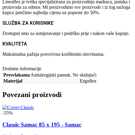
Lineaflex je tvrtka specijalizirana za proizvodnju madraca, jastuka i
proizvoda za odmor. Mi proizvodimo sve proizvode i iz tog razloga
kupcu jamčimo najbolju cijenu uz popuste do 50%.
SLUŽBA ZA KORISNIKE
Dostupni smo za usmjeravanje i podršku prije i nakon vaše kupnje.
KVALITETA
Maksimalna pažnja posvećena korištenim sirovinama.
Dodatne informacije
Presvlakama
Antialergijski pamuk
,
Ne skidajući
Materijal
Ergoflex
Povezani proizvodi
-55%
Classic Samac 85 x 195 - Samac