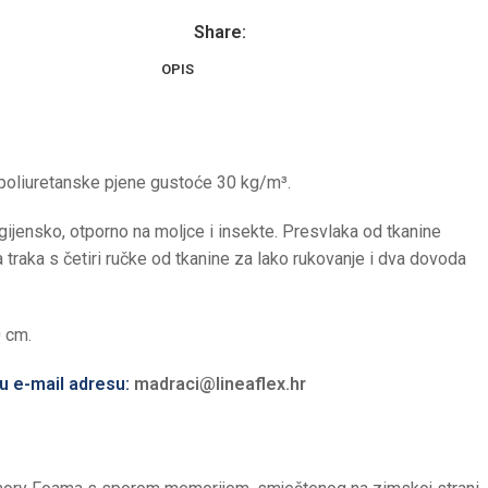
Share:
OPIS
 poliuretanske pjene gustoće 30 kg/m³.
gijensko, otporno na moljce i insekte. Presvlaka od tkanine
 traka s četiri ručke od tkanine za lako rukovanje i dva dovoda
0 cm.
ću e-mail adresu:
madraci@lineaflex.hr