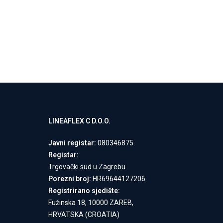
LINEAFLEX C D.O.O.
Javni registar:
080346875
Registar:
Trgovački sud u Zagrebu
Porezni broj:
HR69644127206
Registrirano sjedište:
Fužinska 18, 10000 ZAREB,
HRVATSKA (CROATIA)