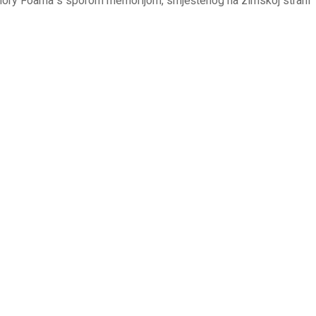
emory Foama s sporom memorijom, smještenog na zimskoj strani