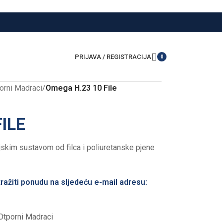
PRIJAVA / REGISTRACIJA
0
items
orni Madraci
/
Omega H.23 10 File
ILE
skim sustavom od filca i poliuretanske pjene
ražiti ponudu na sljedeću e-mail adresu:
Otporni Madraci