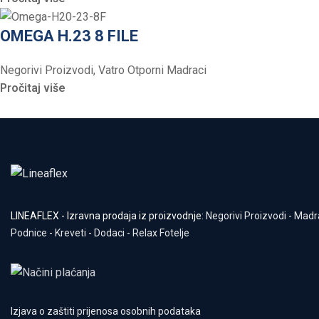
OMEGA H.23 8 FILE
Negorivi Proizvodi
,
Vatro Otporni Madraci
Pročitaj više
LINEAFLEX - Izravna prodaja iz proizvodnje:
Negorivi Proizvodi
-
Madr
Podnice
-
Kreveti
-
Dodaci
-
Relax Fotelje
Izjava o zaštiti prijenosa osobnih podataka