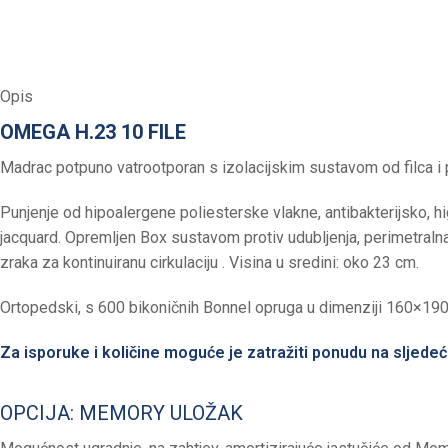
Opis
OMEGA H.23 10 FILE
Madrac potpuno vatrootporan s izolacijskim sustavom od filca i
Punjenje od hipoalergene poliesterske vlakne, antibakterijsko, hi
jacquard. Opremljen Box sustavom protiv udubljenja, perimetralna
zraka za kontinuiranu cirkulaciju . Visina u sredini: oko 23 cm.
Ortopedski, s 600 bikoničnih Bonnel opruga u dimenziji 160×19
Za isporuke i količine moguće je zatražiti ponudu na sljede
OPCIJA: MEMORY ULOŽAK