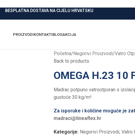
BESPLATNA DOSTAVA NA CIJELU HRVATSKU
PROIZVODI
KONTAKTI
BLOG
AKCIJA
Početna
/
Negorivi Proizvodi
/
Vatro Otp
Back to products
OMEGA H.23 10 F
Madrac potpuno vatrootporan s izolacij
gustoće 30 kg/m³.
Za isporuke i količine moguće je zat
madraci@lineaflex.hr
Kategorije:
Negorivi Proizvodi
,
Vatro 