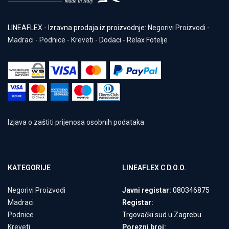
LINEAFLEX - Izravna prodaja iz proizvodnje:
Negorivi Proizvodi
-
Madraci
-
Podnice
-
Kreveti
-
Dodaci
-
Relax Fotelje
Izjava o zaštiti prijenosa osobnih podataka
KATEGORIJE
LINEAFLEX C D.O.O.
Negorivi Proizvodi
Javni registar:
080346875
Madraci
Registar:
Podnice
Trgovački sud u Zagrebu
Kreveti
Porezni broj: