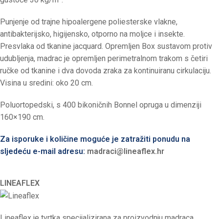
Punjenje od trajne hipoalergene poliesterske vlakne,
antibakterijsko, higijensko, otporno na moljce i insekte.
Presvlaka od tkanine jacquard. Opremljen Box sustavom protiv
udubljenja, madrac je opremljen perimetralnom trakom s četiri
ručke od tkanine i dva dovoda zraka za kontinuiranu cirkulaciju.
Visina u sredini: oko 20 cm.
Poluortopedski, s 400 bikoničnih Bonnel opruga u dimenziji
160×190 cm.
Za isporuke i količine moguće je zatražiti ponudu na
sljedeću e-mail adresu:
madraci@lineaflex.hr
LINEAFLEX
Lineaflex je tvrtka specijalizirana za proizvodnju madraca,