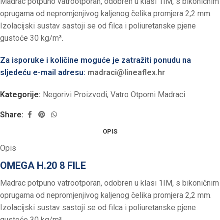
Madrac potpuno vatrootporan, odobren u klasi 1IM, s bikoničnim
oprugama od nepromjenjivog kaljenog čelika promjera 2,2 mm.
Izolacijski sustav sastoji se od filca i poliuretanske pjene
gustoće 30 kg/m³.
Za isporuke i količine moguće je zatražiti ponudu na
sljedeću e-mail adresu:
madraci@lineaflex.hr
Kategorije:
Negorivi Proizvodi
,
Vatro Otporni Madraci
Share:
OPIS
Opis
OMEGA H.20 8 FILE
Madrac potpuno vatrootporan, odobren u klasi 1IM, s bikoničnim
oprugama od nepromjenjivog kaljenog čelika promjera 2,2 mm.
Izolacijski sustav sastoji se od filca i poliuretanske pjene
gustoće 30 kg/m³.