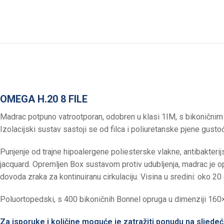
OMEGA H.20 8 FILE
Madrac potpuno vatrootporan, odobren u klasi 1IM, s bikoničnim
Izolacijski sustav sastoji se od filca i poliuretanske pjene gust
Punjenje od trajne hipoalergene poliesterske vlakne, antibakterij
jacquard. Opremljen Box sustavom protiv udubljenja, madrac je op
dovoda zraka za kontinuiranu cirkulaciju. Visina u sredini: oko 20
Poluortopedski, s 400 bikoničnih Bonnel opruga u dimenziji 16
Za isporuke i količine moguće je zatražiti ponudu na sljede