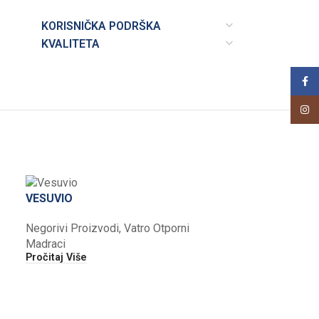
KORISNIČKA PODRŠKA
KVALITETA
Face
Insta
VESUVIO
Negorivi Proizvodi
,
Vatro Otporni
Madraci
Pročitaj Više