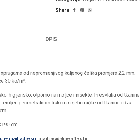
Share:
OPIS
 oprugama od nepromjenjivog kaljenog čelika promjera 2,2 mm.
oće 30 kg/m³.
sko, higijensko, otporno na moljce i insekte. Presvlaka od tkanine
remljen perimetralnom trakom s četiri ručke od tkanine i dva
 cm.
0×190 cm.
ću e-mail adresu:
madraci@lineaflex.hr