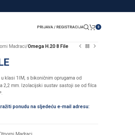
PRIJAVA / REGISTRACIJA
0
orni Madraci
/
Omega H.20 8 File
LE
 u klasi 1IM, s bikoničnim oprugama od
 2,2 mm. Izolacijski sustav sastoji se od filca
³.
ražiti ponudu na sljedeću e-mail adresu:
Otporni Madraci