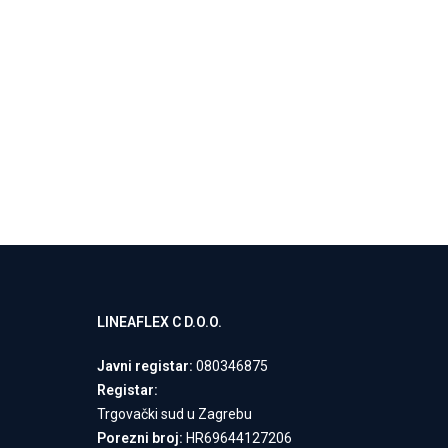
OMEGA H.20 7
Negorivi Proiz
Madraci
Pročitaj Više
LINEAFLEX C D.O.O.
Javni registar:
080346875
Registar:
Trgovački sud u Zagrebu
Porezni broj:
HR69644127206