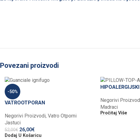
Povezani proizvodi
HIPOALERGIJSK
-50%
Negorivi Proizvod
VATROOTPORAN
Madraci
Pročitaj Više
Negorivi Proizvodi
,
Vatro Otporni
Jastuci
26,00
€
52,00
€
Dodaj U Košaricu