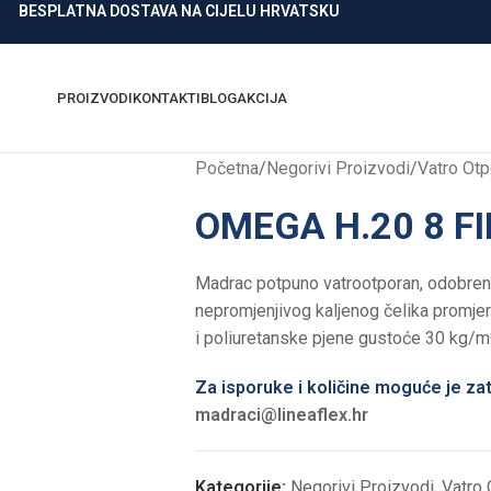
BESPLATNA DOSTAVA NA CIJELU HRVATSKU
PROIZVODI
KONTAKTI
BLOG
AKCIJA
Početna
/
Negorivi Proizvodi
/
Vatro Otp
OMEGA H.20 8 FI
Madrac potpuno vatrootporan, odobren
nepromjenjivog kaljenog čelika promjera
i poliuretanske pjene gustoće 30 kg/m
Za isporuke i količine moguće je zat
madraci@lineaflex.hr
Kategorije:
Negorivi Proizvodi
,
Vatro 