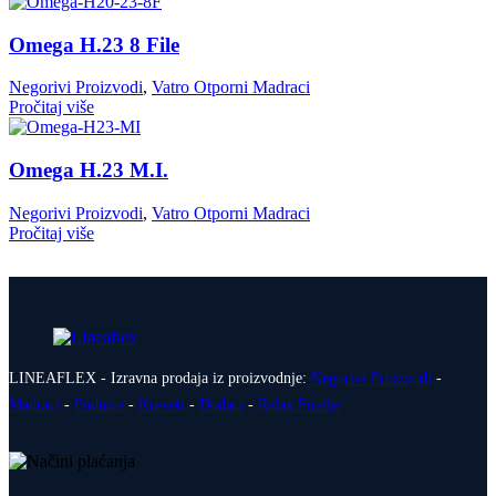
Omega H.23 8 File
Negorivi Proizvodi
,
Vatro Otporni Madraci
Pročitaj više
Omega H.23 M.I.
Negorivi Proizvodi
,
Vatro Otporni Madraci
Pročitaj više
LINEAFLEX - Izravna prodaja iz proizvodnje:
Negorivi Proizvodi
-
Madraci
-
Podnice
-
Kreveti
-
Dodaci
-
Relax Fotelje