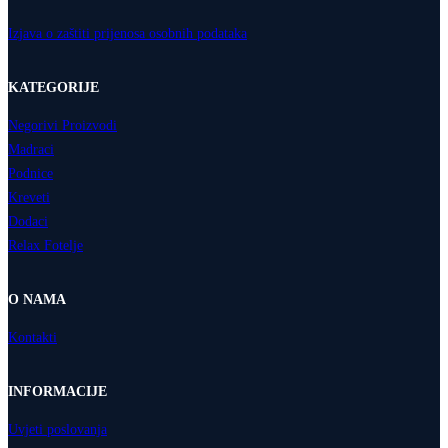
Izjava o zaštiti prijenosa osobnih podataka
KATEGORIJE
Negorivi Proizvodi
Madraci
Podnice
Kreveti
Dodaci
Relax Fotelje
O NAMA
Kontakti
INFORMACIJE
Uvjeti poslovanja