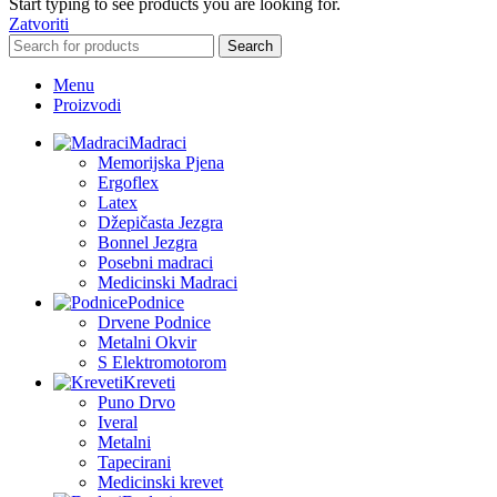
Start typing to see products you are looking for.
Zatvoriti
Search
Menu
Proizvodi
Madraci
Memorijska Pjena
Ergoflex
Latex
Džepičasta Jezgra
Bonnel Jezgra
Posebni madraci
Medicinski Madraci
Podnice
Drvene Podnice
Metalni Okvir
S Elektromotorom
Kreveti
Puno Drvo
Iveral
Metalni
Tapecirani
Medicinski krevet