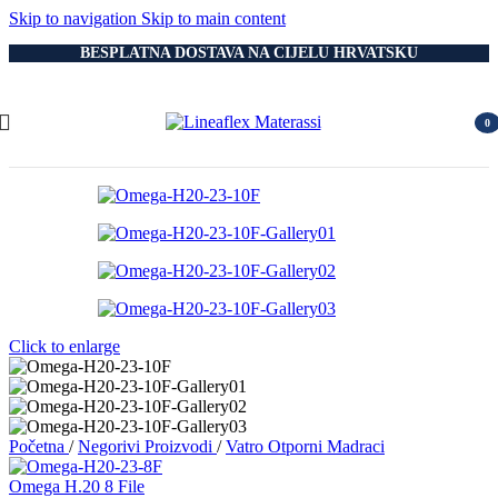
Skip to navigation
Skip to main content
BESPLATNA DOSTAVA NA CIJELU HRVATSKU
0
item
Click to enlarge
Početna
/
Negorivi Proizvodi
/
Vatro Otporni Madraci
Omega H.20 8 File