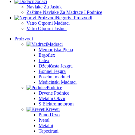
Dodaci
Navlake Za Jastuk
Zaštitne Navlake Za Madrace I Podnice
Negorivi Proizvodi
Vatro Otporni Madraci
Vatro Otporni Jastuci
Proizvodi
Madraci
Memorijska Pjena
Ergoflex
Latex
Džepičasta Jezgra
Bonnel Jezgra
Posebni madraci
Medicinski Madraci
Podnice
Drvene Podnice
Metalni Okvir
S Elektromotorom
Kreveti
Puno Drvo
Iveral
Metalni
Tapecirani