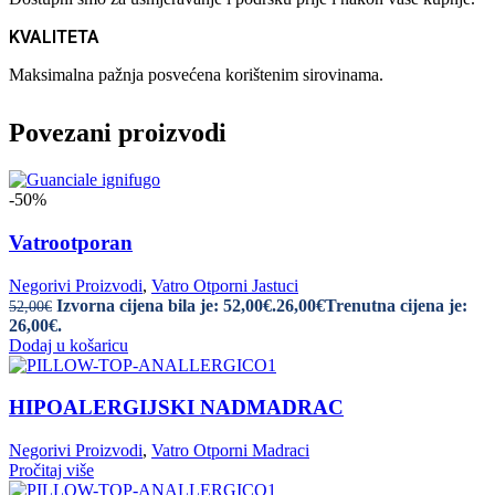
KVALITETA
Maksimalna pažnja posvećena korištenim sirovinama.
Povezani proizvodi
-50%
Vatrootporan
Negorivi Proizvodi
,
Vatro Otporni Jastuci
Izvorna cijena bila je: 52,00€.
26,00
€
Trenutna cijena je:
52,00
€
26,00€.
Dodaj u košaricu
HIPOALERGIJSKI NADMADRAC
Negorivi Proizvodi
,
Vatro Otporni Madraci
Pročitaj više