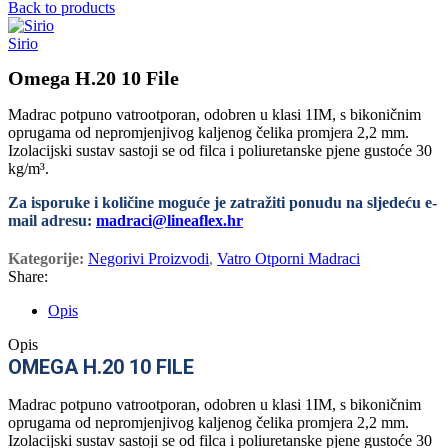
Back to products
Sirio
Omega H.20 10 File
Madrac potpuno vatrootporan, odobren u klasi 1IM, s bikoničnim
oprugama od nepromjenjivog kaljenog čelika promjera 2,2 mm.
Izolacijski sustav sastoji se od filca i poliuretanske pjene gustoće 30
kg/m³.
Za isporuke i količine moguće je zatražiti ponudu na sljedeću e-
mail adresu:
madraci@lineaflex.hr
Kategorije:
Negorivi Proizvodi
,
Vatro Otporni Madraci
Share:
Opis
Opis
OMEGA H.20 10 FILE
Madrac potpuno vatrootporan, odobren u klasi 1IM, s bikoničnim
oprugama od nepromjenjivog kaljenog čelika promjera 2,2 mm.
Izolacijski sustav sastoji se od filca i poliuretanske pjene gustoće 30