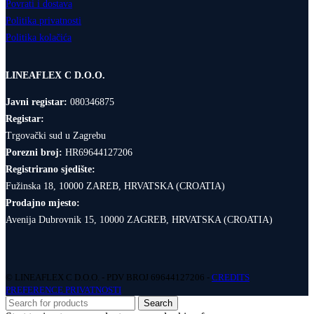
Povrati i dostava
Politika privatnosti
Politika kolačića
LINEAFLEX C D.O.O.
Javni registar:
080346875
Registar:
Trgovački sud u Zagrebu
Porezni broj:
HR69644127206
Registrirano sjedište:
Fužinska 18, 10000 ZAREB, HRVATSKA (CROATIA)
Prodajno mjesto:
Avenija Dubrovnik 15, 10000 ZAGREB, HRVATSKA (CROATIA)
© LINEAFLEX C D.O.O. - PDV BROJ 69644127206 -
CREDITS
PREFERENCE PRIVATNOSTI
Search