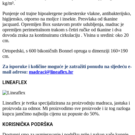
kg/m³.
Punjenje od trajne hipoalergene poliesterske vlakne, antibakterijsko,
higijensko, otporno na moljce i insekte. Presvlaka od tkanine
jacquard. Opremljen Box sustavom protiv udubljenja, madrac je
opremljen perimetralnom trakom s četiri ručke od tkanine i dva
dovoda zraka za kontinuiranu cirkulaciju . Visina u sredini: oko 20
cm.
Ortopedski, s 600 bikoničnih Bonnel opruga u dimenziji 160×190
cm.
Za isporuke i količine moguće je zatražiti ponudu na sljedeću e-
mail adresu:
madraci@lineaflex.hr
LINEAFLEX
Lineaflex je tvrtka specijalizirana za proizvodnju madraca, jastuka i
proizvoda za odmor. Mi proizvodimo sve proizvode i iz tog razloga
kupcu jamčimo najbolju cijenu uz popuste do 50%.
KORISNIČKA PODRŠKA
Dostupni smo za usmjeravanje i podršku prije i nakon vaše kupnje.