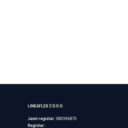
SIRIO
Negorivi Proiz
Madraci
Pročitaj Više
LINEAFLEX C D.O.O.
Javni registar:
080346875
Registar: