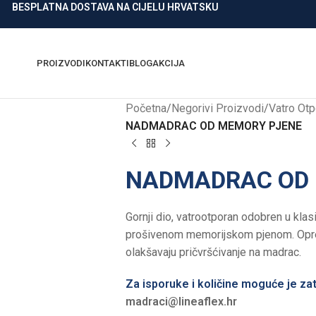
BESPLATNA DOSTAVA NA CIJELU HRVATSKU
PROIZVODI
KONTAKTI
BLOG
AKCIJA
Početna
/
Negorivi Proizvodi
/
Vatro Otp
NADMADRAC OD MEMORY PJENE
NADMADRAC OD 
Gornji dio, vatrootporan odobren u kla
prošivenom memorijskom pjenom. Oprem
olakšavaju pričvršćivanje na madrac.
Za isporuke i količine moguće je zat
madraci@lineaflex.hr