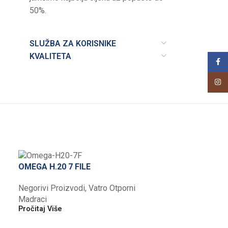
50%.
SLUŽBA ZA KORISNIKE
KVALITETA
Face
Insta
OMEGA H.20 7 FILE
Negorivi Proizvodi
,
Vatro Otporni
Madraci
Pročitaj Više