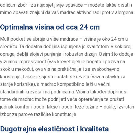
odličan izbor i za najosjetljivije spavače – možete lakše disati i
mirno spavati znajući da vaš madrac aktivno radi protiv alergena.
Optimalna visina od cca 24 cm
Multipocket se ubraja u više madrace – visine je oko 24 cm u
središtu. Ta dodatna debljina ispunjena je kvalitetom: visok broj
opruga, deblji slojevi punjenja i robustan dizajn. Osim što dodaje
vizualnu impresivnost (vaš krevet djeluje bogato i poziva na
skok u mekoću), ova visina praktična je i za svakodnevno
korištenje. Lakše je sjesti i ustati s kreveta (važna stavka za
starije korisnike), a madrac kompatibilno leži u većini
standardnih kreveta i na podnicama. Visina također doprinosi
tome da madrac može podnijeti veća opterećenja te pružati
jednak komfor i osobi lakše i osobi teže težine – dakle, izvrstan
izbor za parove različite konstitucije.
Dugotrajna elastičnost i kvaliteta