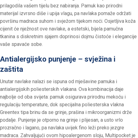
prilagodila vašem tijelu bez nabiranja. Pamuk kao prirodni
materijal izvrsno diše i upija vlagu, pa navlaka pomaže održati
površinu madraca suhom i svježom tijekom noći. Osjetljiva koža
cijenit će nježnost ove navlake, a estetski, bijela pamučna
tkanina s diskretnim sjajem doprinosi dojmu čistoće i elegancije
vaše spavaće sobe.
Antialergijsko punjenje – svježina i
zaštita
Unutar navlake nalazi se ispuna od mješavine pamuka i
antialergijskih poliesterskih vlakana. Ova kombinacija daje
najbolje od oba svijeta: pamuk osigurava prirodnu mekoću i
regulaciju temperature, dok specijalna poliesterska vlakna
Greentex tipa brinu da se grinje, prašina i mikroorganizmi drže
podalje. Punjenje je otporno na grinje i plijesan, a usto vrlo
prozračno i lagano, pa navlaka uvijek fino leži preko jezgre
madraca. Zahvaljujući ovom hipoalergenom sloju, Multipocket je