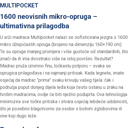
MULTIPOCKET
1600 neovisnih mikro-opruga –
ultimativna prilagodba
U srži madraca Multipocket nalazi se sofisticirana jezgra s 1600
mikro džepićastih opruga (brojeno na dimenziju 160×190 cm).
Te su opruge manjeg promjera i više gustoće od standardnih, što
znači da ih ima dvostruko više na istoj površini. Rezultat?
Madrac pruža iznimno finu, točkastu potporu – svaka se
oprugica prilagođava i na najmanji pritisak. Kada legnete, imate
osjećaj da madrac “prima” svaku krivulju vašeg tijela: čak i
područja poput donjeg dijela leđa koja često ostanu u zraku na
tvrdim madracima, ovdje će biti nježno poduprta. Ova tehnologija
minimizira sve točke pritiska i stvara osjećaj lebdeće udobnosti,
što je posebno blagotvorno za osobe s bolnim zglobovima ili
one koji dugo leže.