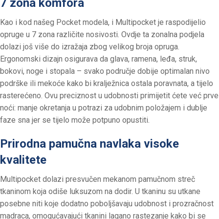
7 zona komfora
Kao i kod našeg Pocket modela, i Multipocket je raspodijelio
opruge u 7 zona različite nosivosti. Ovdje ta zonalna podjela
dolazi još više do izražaja zbog velikog broja opruga.
Ergonomski dizajn osigurava da glava, ramena, leđa, struk,
bokovi, noge i stopala – svako područje dobije optimalan nivo
podrške ili mekoće kako bi kralježnica ostala poravnata, a tijelo
rasterećeno. Ovu preciznost u udobnosti primijetit ćete već prve
noći: manje okretanja u potrazi za udobnim položajem i dublje
faze sna jer se tijelo može potpuno opustiti.
Prirodna pamučna navlaka visoke
kvalitete
Multipocket dolazi presvučen mekanom pamučnom streč
tkaninom koja odiše luksuzom na dodir. U tkaninu su utkane
posebne niti koje dodatno poboljšavaju udobnost i prozračnost
madraca, omogućavajući tkanini lagano rastezanje kako bi se