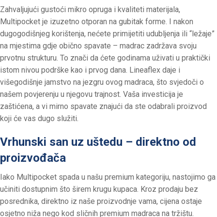
Zahvaljujući gustoći mikro opruga i kvaliteti materijala,
Multipocket je izuzetno otporan na gubitak forme. I nakon
dugogodišnjeg korištenja, nećete primijetiti udubljenja ili “ležaje”
na mjestima gdje obično spavate – madrac zadržava svoju
prvotnu strukturu. To znači da ćete godinama uživati u praktički
istom nivou podrške kao i prvog dana. Lineaflex daje i
višegodišnje jamstvo na jezgru ovog madraca, što svjedoči o
našem povjerenju u njegovu trajnost. Vaša investicija je
zaštićena, a vi mirno spavate znajući da ste odabrali proizvod
koji će vas dugo služiti.
Vrhunski san uz uštedu – direktno od
proizvođača
Iako Multipocket spada u našu premium kategoriju, nastojimo ga
učiniti dostupnim što širem krugu kupaca. Kroz prodaju bez
posrednika, direktno iz naše proizvodnje vama, cijena ostaje
osjetno niža nego kod sličnih premium madraca na tržištu.