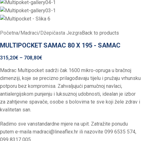
Početna
/
Madraci
/
Džepičasta Jezgra
Back to products
MULTIPOCKET SAMAC 80 X 195 - SAMAC
315,20
€
–
708,80
€
Madrac Multipocket sadrži čak 1600 mikro-opruga u bračnoj
dimenziji, koje se precizno prilagođavaju tijelu i pružaju vrhunsku
potporu bez kompromisa. Zahvaljujući pamučnoj navlaci,
antialergijskom punjenju i luksuznoj udobnosti, idealan je izbor
za zahtjevne spavače, osobe s bolovima te sve koji žele zdrav i
kvalitetan san.
Radimo sve vanstandardne mjere na upit. Zatražite ponudu
putem e-maila
madraci@lineaflex.hr
ili nazovite 099 6535 574,
099 8317 005.