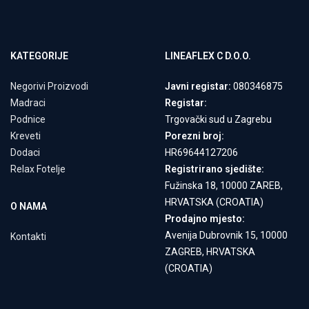
KATEGORIJE
LINEAFLEX C D.O.O.
Negorivi Proizvodi
Javni registar:
080346875
Madraci
Registar:
Podnice
Trgovački sud u Zagrebu
Kreveti
Porezni broj:
Dodaci
HR69644127206
Relax Fotelje
Registrirano sjedište:
Fužinska 18, 10000 ZAREB,
HRVATSKA (CROATIA)
O NAMA
Prodajno mjesto:
Avenija Dubrovnik 15, 10000
Kontakti
ZAGREB, HRVATSKA
(CROATIA)