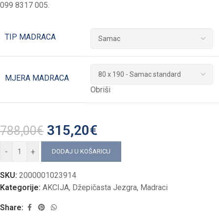
099 8317 005.
TIP MADRACA
MJERA MADRACA
Obriši
315,20
€
788,00
€
-
+
DODAJ U KOŠARICU
SKU:
2000001023914
Kategorije:
AKCIJA
,
Džepičasta Jezgra
,
Madraci
Share: