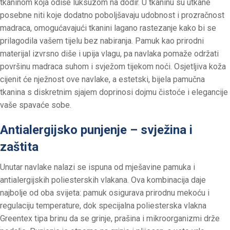
tkaninom koja odiše luksuzom na dodir. U tkaninu su utkane
posebne niti koje dodatno poboljšavaju udobnost i prozračnost
madraca, omogućavajući tkanini lagano rastezanje kako bi se
prilagodila vašem tijelu bez nabiranja. Pamuk kao prirodni
materijal izvrsno diše i upija vlagu, pa navlaka pomaže održati
površinu madraca suhom i svježom tijekom noći. Osjetljiva koža
cijenit će nježnost ove navlake, a estetski, bijela pamučna
tkanina s diskretnim sjajem doprinosi dojmu čistoće i elegancije
vaše spavaće sobe.
Antialergijsko punjenje – svježina i
zaštita
Unutar navlake nalazi se ispuna od mješavine pamuka i
antialergijskih poliesterskih vlakana. Ova kombinacija daje
najbolje od oba svijeta: pamuk osigurava prirodnu mekoću i
regulaciju temperature, dok specijalna poliesterska vlakna
Greentex tipa brinu da se grinje, prašina i mikroorganizmi drže