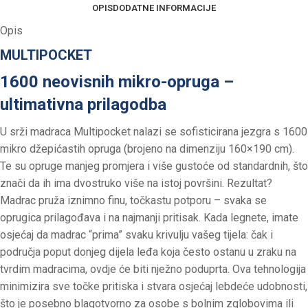
OPIS
DODATNE INFORMACIJE
Opis
MULTIPOCKET
1600 neovisnih mikro-opruga –
ultimativna prilagodba
U srži madraca Multipocket nalazi se sofisticirana jezgra s 1600
mikro džepićastih opruga (brojeno na dimenziju 160×190 cm).
Te su opruge manjeg promjera i više gustoće od standardnih, što
znači da ih ima dvostruko više na istoj površini. Rezultat?
Madrac pruža iznimno finu, točkastu potporu – svaka se
oprugica prilagođava i na najmanji pritisak. Kada legnete, imate
osjećaj da madrac “prima” svaku krivulju vašeg tijela: čak i
područja poput donjeg dijela leđa koja često ostanu u zraku na
tvrdim madracima, ovdje će biti nježno poduprta. Ova tehnologija
minimizira sve točke pritiska i stvara osjećaj lebdeće udobnosti,
što je posebno blagotvorno za osobe s bolnim zglobovima ili