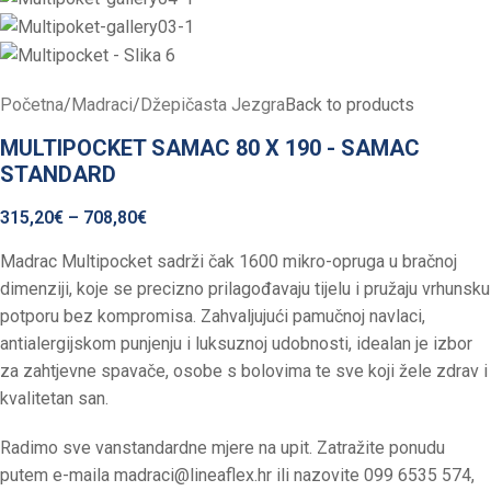
Početna
/
Madraci
/
Džepičasta Jezgra
Back to products
MULTIPOCKET SAMAC 80 X 190 - SAMAC
STANDARD
315,20
€
–
708,80
€
Madrac Multipocket sadrži čak 1600 mikro-opruga u bračnoj
dimenziji, koje se precizno prilagođavaju tijelu i pružaju vrhunsku
potporu bez kompromisa. Zahvaljujući pamučnoj navlaci,
antialergijskom punjenju i luksuznoj udobnosti, idealan je izbor
za zahtjevne spavače, osobe s bolovima te sve koji žele zdrav i
kvalitetan san.
Radimo sve vanstandardne mjere na upit. Zatražite ponudu
putem e-maila
madraci@lineaflex.hr
ili nazovite 099 6535 574,