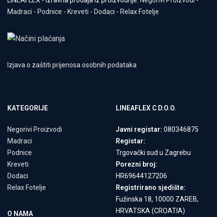
LINEAFLEX - Izravna prodaja iz proizvodnje:
Negorivi Proizvodi
-
Madraci
-
Podnice
-
Kreveti
-
Dodaci
-
Relax Fotelje
Izjava o zaštiti prijenosa osobnih podataka
KATEGORIJE
LINEAFLEX C D.O.O.
Negorivi Proizvodi
Javni registar:
080346875
Madraci
Registar:
Podnice
Trgovački sud u Zagrebu
Kreveti
Porezni broj:
Dodaci
HR69644127206
Relax Fotelje
Registrirano sjedište:
Fužinska 18, 10000 ZAREB,
HRVATSKA (CROATIA)
O NAMA