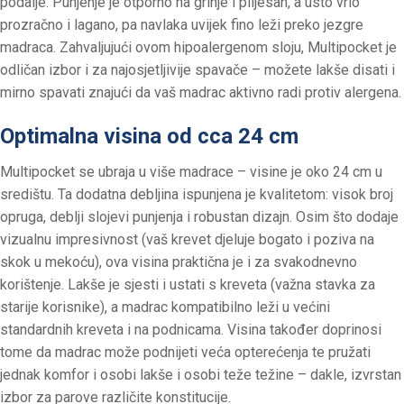
podalje. Punjenje je otporno na grinje i plijesan, a usto vrlo
prozračno i lagano, pa navlaka uvijek fino leži preko jezgre
madraca. Zahvaljujući ovom hipoalergenom sloju, Multipocket je
odličan izbor i za najosjetljivije spavače – možete lakše disati i
mirno spavati znajući da vaš madrac aktivno radi protiv alergena.
Optimalna visina od cca 24 cm
Multipocket se ubraja u više madrace – visine je oko 24 cm u
središtu. Ta dodatna debljina ispunjena je kvalitetom: visok broj
opruga, deblji slojevi punjenja i robustan dizajn. Osim što dodaje
vizualnu impresivnost (vaš krevet djeluje bogato i poziva na
skok u mekoću), ova visina praktična je i za svakodnevno
korištenje. Lakše je sjesti i ustati s kreveta (važna stavka za
starije korisnike), a madrac kompatibilno leži u većini
standardnih kreveta i na podnicama. Visina također doprinosi
tome da madrac može podnijeti veća opterećenja te pružati
jednak komfor i osobi lakše i osobi teže težine – dakle, izvrstan
izbor za parove različite konstitucije.