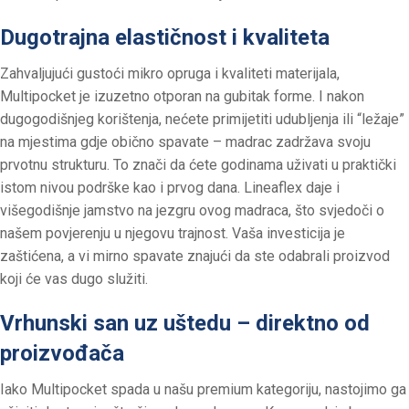
Dugotrajna elastičnost i kvaliteta
Zahvaljujući gustoći mikro opruga i kvaliteti materijala,
Multipocket je izuzetno otporan na gubitak forme. I nakon
dugogodišnjeg korištenja, nećete primijetiti udubljenja ili “ležaje”
na mjestima gdje obično spavate – madrac zadržava svoju
prvotnu strukturu. To znači da ćete godinama uživati u praktički
istom nivou podrške kao i prvog dana. Lineaflex daje i
višegodišnje jamstvo na jezgru ovog madraca, što svjedoči o
našem povjerenju u njegovu trajnost. Vaša investicija je
zaštićena, a vi mirno spavate znajući da ste odabrali proizvod
koji će vas dugo služiti.
Vrhunski san uz uštedu – direktno od
proizvođača
Iako Multipocket spada u našu premium kategoriju, nastojimo ga