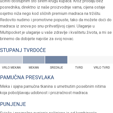
učiniti dostupnim što širem krugu kupaca. Kroz prodaju bez
posrednika, direktno iz naše proizvodnje vama, cijena ostaje
osjetno niža nego kod sličnih premium madraca na tržištu.
Redovito nudimo i promotivne popuste, tako da možete doći do
madraca iz snova po snu-prihvatljivoj cijeni. Ulaganje u
Multipocket je ulaganje u vaše zdravlje i kvalitetu života, a mi se
brinemo da dobijete najviše za svoj novac.
STUPANJ TVRDOĆE
VRLO MEKAN
MEKAN
SREDNJE
TVRD
VRLO TVRD
PAMUČNA PRESVLAKA
Meka i sjajna pamučna tkanina s umetnutim posebnim nitima
koja poboljšavaju udobnost i prozračnost madraca.
PUNJENJE