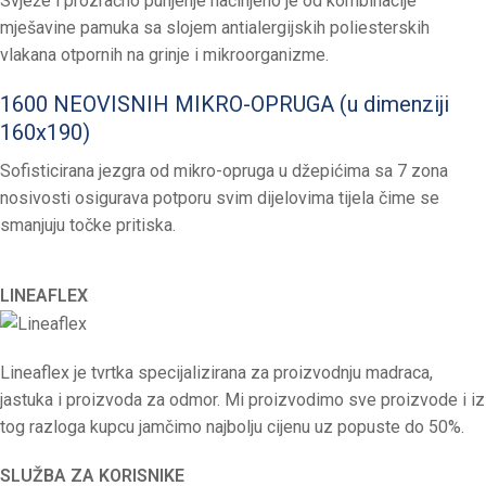
Svježe i prozračno punjenje načinjeno je od kombinacije
mješavine pamuka sa slojem antialergijskih poliesterskih
vlakana otpornih na grinje i mikroorganizme.
1600 NEOVISNIH MIKRO-OPRUGA (u dimenziji
160x190)
Sofisticirana jezgra od mikro-opruga u džepićima sa 7 zona
nosivosti osigurava potporu svim dijelovima tijela čime se
smanjuju točke pritiska.
LINEAFLEX
Lineaflex je tvrtka specijalizirana za proizvodnju madraca,
jastuka i proizvoda za odmor. Mi proizvodimo sve proizvode i iz
tog razloga kupcu jamčimo najbolju cijenu uz popuste do 50%.
SLUŽBA ZA KORISNIKE