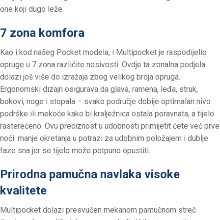
one koji dugo leže.
7 zona komfora
Kao i kod našeg Pocket modela, i Multipocket je raspodijelio
opruge u 7 zona različite nosivosti. Ovdje ta zonalna podjela
dolazi još više do izražaja zbog velikog broja opruga.
Ergonomski dizajn osigurava da glava, ramena, leđa, struk,
bokovi, noge i stopala – svako područje dobije optimalan nivo
podrške ili mekoće kako bi kralježnica ostala poravnata, a tijelo
rasterećeno. Ovu preciznost u udobnosti primijetit ćete već prve
noći: manje okretanja u potrazi za udobnim položajem i dublje
faze sna jer se tijelo može potpuno opustiti.
Prirodna pamučna navlaka visoke
kvalitete
Multipocket dolazi presvučen mekanom pamučnom streč