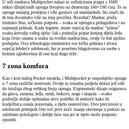
U srži madraca Multipocket nalazi se sofisticirana jezgra s 1600
mikro džepićastih opruga (brojeno na dimenziju 160×190 cm). Te su
opruge manjeg promjera i više gustoće od standardnih, što znači da
ih ima dvostruko više na istoj površini. Rezultat? Madrac pruža
iznimno finu, točkastu potporu – svaka se oprugica prilagođava i na
najmanji pritisak. Kada legnete, imate osjećaj da madrac “prima”
svaku krivulju vašeg tijela: čak i područja poput donjeg dijela leđa
koja često ostanu u zraku na tvrdim madracima, ovdje će biti nježno
poduprta. Ova tehnologija minimizira sve točke pritiska i stvara
osjećaj lebdeće udobnosti, što je posebno blagotvorno za osobe s
bolnim zglobovima ili one koji dugo leže.
7 zona komfora
Kao i kod našeg Pocket modela, i Multipocket je raspodijelio opruge
u 7 zona različite nosivosti. Ovdje ta zonalna podjela dolazi još više
do izražaja zbog velikog broja opruga. Ergonomski dizajn osigurava
da glava, ramena, leđa, struk, bokovi, noge i stopala – svako
područje dobije optimalan nivo podrške ili mekoće kako bi
kralježnica ostala poravnata, a tijelo rasterećeno. Ovu preciznost u
udobnosti primijetit ćete već prve noći: manje okretanja u potrazi za
udobnim položajem i dublje faze sna jer se tijelo može potpuno
opustiti.