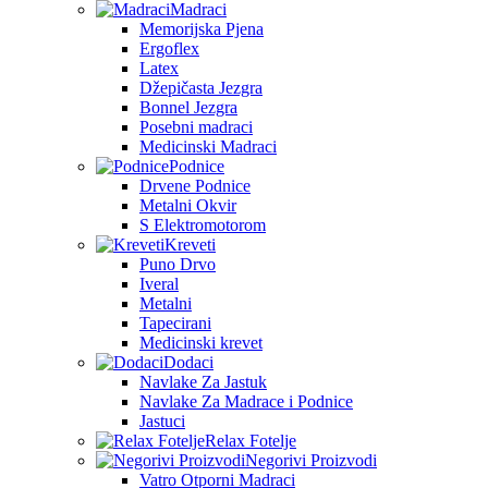
Madraci
Memorijska Pjena
Ergoflex
Latex
Džepičasta Jezgra
Bonnel Jezgra
Posebni madraci
Medicinski Madraci
Podnice
Drvene Podnice
Metalni Okvir
S Elektromotorom
Kreveti
Puno Drvo
Iveral
Metalni
Tapecirani
Medicinski krevet
Dodaci
Navlake Za Jastuk
Navlake Za Madrace i Podnice
Jastuci
Relax Fotelje
Negorivi Proizvodi
Vatro Otporni Madraci