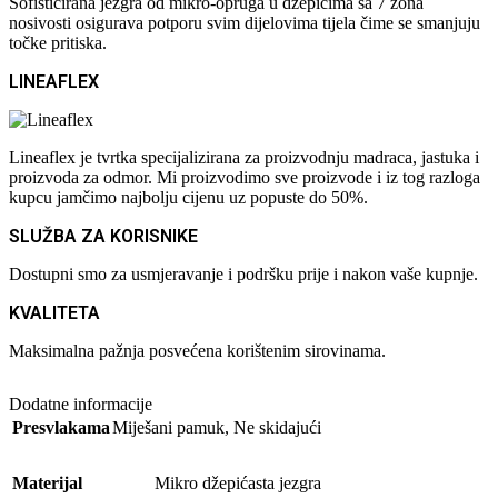
Sofisticirana jezgra od mikro-opruga u džepićima sa 7 zona
nosivosti osigurava potporu svim dijelovima tijela čime se smanjuju
točke pritiska.
LINEAFLEX
Lineaflex je tvrtka specijalizirana za proizvodnju madraca, jastuka i
proizvoda za odmor. Mi proizvodimo sve proizvode i iz tog razloga
kupcu jamčimo najbolju cijenu uz popuste do 50%.
SLUŽBA ZA KORISNIKE
Dostupni smo za usmjeravanje i podršku prije i nakon vaše kupnje.
KVALITETA
Maksimalna pažnja posvećena korištenim sirovinama.
Dodatne informacije
Presvlakama
Miješani pamuk
,
Ne skidajući
Materijal
Mikro džepićasta jezgra