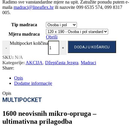
Radimo sve vanstandardne mjere na upit. Zatražite ponudu putem e-
maila
madraci@lineaflex.hr
ili nazovite 099 6535 574, 099 8317
005.
Tip madraca
Mjera madraca
Obriši
Multipocket količina
DODAJ U KOŠARICU
-
+
SKU:
N/A
Kategorije:
AKCIJA
,
Džepičasta Jezgra
,
Madraci
Share:
Opis
Dodatne informacije
Opis
MULTIPOCKET
1600 neovisnih mikro-opruga –
ultimativna prilagodba