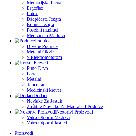
Memorijska Pjena
Ergoflex
Latex
Džepičasta Jezgra
Bonnel Jezgra
Posebni madraci
Medicinski Madraci
Podnice
Drvene Podnice
Metalni Okvir
S Elektromotorom
Kreveti
Puno Drvo
Iveral
Metalni
Tapecirani
Medicinski krevet
Dodaci
Navlake Za Jastuk
Zaštitne Navlake Za Madrace I Podnice
Negorivi Proizvodi
Vatro Otporni Madraci
Vatro Otporni Jastuci
Proizvodi