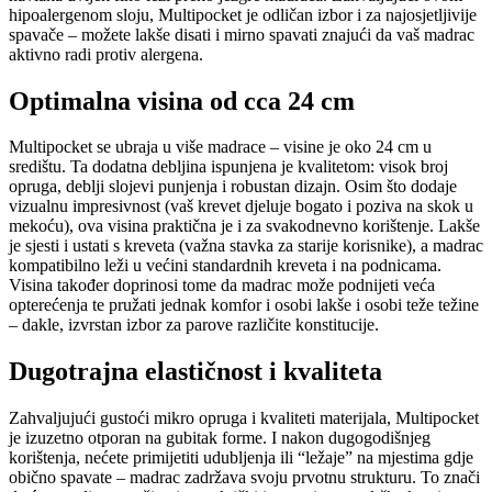
hipoalergenom sloju, Multipocket je odličan izbor i za najosjetljivije
spavače – možete lakše disati i mirno spavati znajući da vaš madrac
aktivno radi protiv alergena.
Optimalna visina od cca 24 cm
Multipocket se ubraja u više madrace – visine je oko 24 cm u
središtu. Ta dodatna debljina ispunjena je kvalitetom: visok broj
opruga, deblji slojevi punjenja i robustan dizajn. Osim što dodaje
vizualnu impresivnost (vaš krevet djeluje bogato i poziva na skok u
mekoću), ova visina praktična je i za svakodnevno korištenje. Lakše
je sjesti i ustati s kreveta (važna stavka za starije korisnike), a madrac
kompatibilno leži u većini standardnih kreveta i na podnicama.
Visina također doprinosi tome da madrac može podnijeti veća
opterećenja te pružati jednak komfor i osobi lakše i osobi teže težine
– dakle, izvrstan izbor za parove različite konstitucije.
Dugotrajna elastičnost i kvaliteta
Zahvaljujući gustoći mikro opruga i kvaliteti materijala, Multipocket
je izuzetno otporan na gubitak forme. I nakon dugogodišnjeg
korištenja, nećete primijetiti udubljenja ili “ležaje” na mjestima gdje
obično spavate – madrac zadržava svoju prvotnu strukturu. To znači