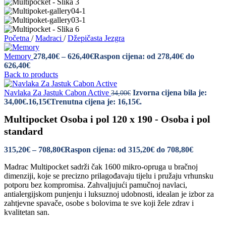
Početna
/
Madraci
/
Džepičasta Jezgra
Memory
278,40
€
–
626,40
€
Raspon cijena: od 278,40€ do
626,40€
Back to products
Navlaka Za Jastuk Cabon Active
Izvorna cijena bila je:
34,00
€
34,00€.
16,15
€
Trenutna cijena je: 16,15€.
Multipocket Osoba i pol 120 x 190 - Osoba i pol
standard
315,20
€
–
708,80
€
Raspon cijena: od 315,20€ do 708,80€
Madrac Multipocket sadrži čak 1600 mikro-opruga u bračnoj
dimenziji, koje se precizno prilagođavaju tijelu i pružaju vrhunsku
potporu bez kompromisa. Zahvaljujući pamučnoj navlaci,
antialergijskom punjenju i luksuznoj udobnosti, idealan je izbor za
zahtjevne spavače, osobe s bolovima te sve koji žele zdrav i
kvalitetan san.