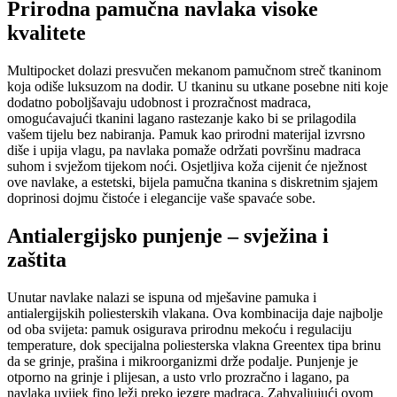
Prirodna pamučna navlaka visoke
kvalitete
Multipocket dolazi presvučen mekanom pamučnom streč tkaninom
koja odiše luksuzom na dodir. U tkaninu su utkane posebne niti koje
dodatno poboljšavaju udobnost i prozračnost madraca,
omogućavajući tkanini lagano rastezanje kako bi se prilagodila
vašem tijelu bez nabiranja. Pamuk kao prirodni materijal izvrsno
diše i upija vlagu, pa navlaka pomaže održati površinu madraca
suhom i svježom tijekom noći. Osjetljiva koža cijenit će nježnost
ove navlake, a estetski, bijela pamučna tkanina s diskretnim sjajem
doprinosi dojmu čistoće i elegancije vaše spavaće sobe.
Antialergijsko punjenje – svježina i
zaštita
Unutar navlake nalazi se ispuna od mješavine pamuka i
antialergijskih poliesterskih vlakana. Ova kombinacija daje najbolje
od oba svijeta: pamuk osigurava prirodnu mekoću i regulaciju
temperature, dok specijalna poliesterska vlakna Greentex tipa brinu
da se grinje, prašina i mikroorganizmi drže podalje. Punjenje je
otporno na grinje i plijesan, a usto vrlo prozračno i lagano, pa
navlaka uvijek fino leži preko jezgre madraca. Zahvaljujući ovom