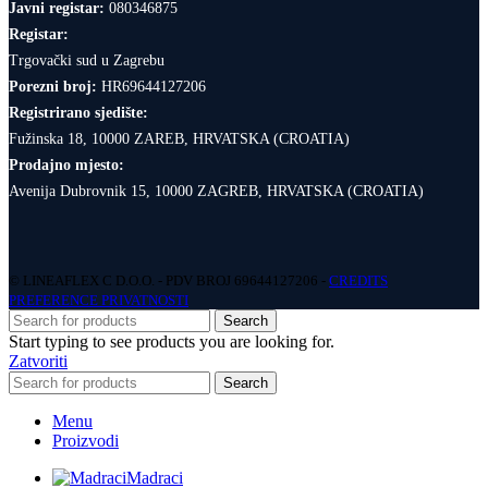
Javni registar:
080346875
Registar:
Trgovački sud u Zagrebu
Porezni broj:
HR69644127206
Registrirano sjedište:
Fužinska 18, 10000 ZAREB, HRVATSKA (CROATIA)
Prodajno mjesto:
Avenija Dubrovnik 15, 10000 ZAGREB, HRVATSKA (CROATIA)
© LINEAFLEX C D.O.O. - PDV BROJ 69644127206 -
CREDITS
PREFERENCE PRIVATNOSTI
Search
Start typing to see products you are looking for.
Zatvoriti
Search
Menu
Proizvodi
Madraci