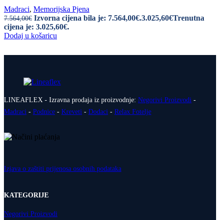
Madraci
,
Memorijska Pjena
Izvorna cijena bila je: 7.564,00€.
3.025,60
€
Trenutna
7.564,00
€
cijena je: 3.025,60€.
Dodaj u košaricu
LINEAFLEX - Izravna prodaja iz proizvodnje:
Negorivi Proizvodi
-
Madraci
-
Podnice
-
Kreveti
-
Dodaci
-
Relax Fotelje
Izjava o zaštiti prijenosa osobnih podataka
KATEGORIJE
Negorivi Proizvodi