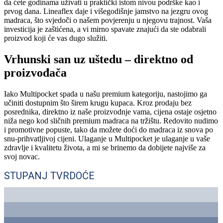
da ćete godinama uživati u praktički istom nivou podrške kao i
prvog dana. Lineaflex daje i višegodišnje jamstvo na jezgru ovog
madraca, što svjedoči o našem povjerenju u njegovu trajnost. Vaša
investicija je zaštićena, a vi mirno spavate znajući da ste odabrali
proizvod koji će vas dugo služiti.
Vrhunski san uz uštedu – direktno od
proizvođača
Iako Multipocket spada u našu premium kategoriju, nastojimo ga
učiniti dostupnim što širem krugu kupaca. Kroz prodaju bez
posrednika, direktno iz naše proizvodnje vama, cijena ostaje osjetno
niža nego kod sličnih premium madraca na tržištu. Redovito nudimo
i promotivne popuste, tako da možete doći do madraca iz snova po
snu-prihvatljivoj cijeni. Ulaganje u Multipocket je ulaganje u vaše
zdravlje i kvalitetu života, a mi se brinemo da dobijete najviše za
svoj novac.
STUPANJ TVRDOĆE