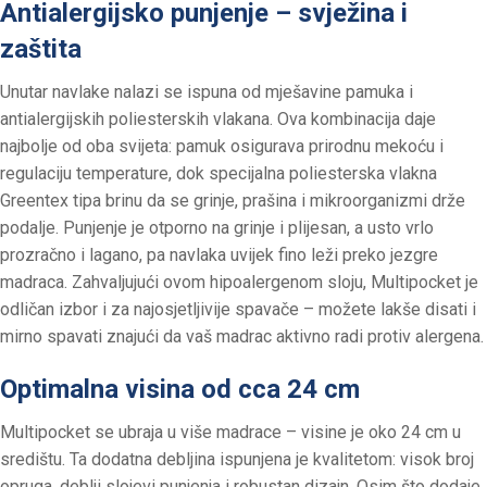
Antialergijsko punjenje – svježina i
zaštita
Unutar navlake nalazi se ispuna od mješavine pamuka i
antialergijskih poliesterskih vlakana. Ova kombinacija daje
najbolje od oba svijeta: pamuk osigurava prirodnu mekoću i
regulaciju temperature, dok specijalna poliesterska vlakna
Greentex tipa brinu da se grinje, prašina i mikroorganizmi drže
podalje. Punjenje je otporno na grinje i plijesan, a usto vrlo
prozračno i lagano, pa navlaka uvijek fino leži preko jezgre
madraca. Zahvaljujući ovom hipoalergenom sloju, Multipocket je
odličan izbor i za najosjetljivije spavače – možete lakše disati i
mirno spavati znajući da vaš madrac aktivno radi protiv alergena.
Optimalna visina od cca 24 cm
Multipocket se ubraja u više madrace – visine je oko 24 cm u
središtu. Ta dodatna debljina ispunjena je kvalitetom: visok broj
opruga, deblji slojevi punjenja i robustan dizajn. Osim što dodaje