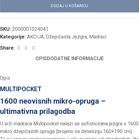
DODAJ U KOŠARICU
SKU:
2000001024041
Kategorije:
AKCIJA
,
Džepičasta Jezgra
,
Madraci
Share:
OPIS
DODATNE INFORMACIJE
Opis
MULTIPOCKET
1600 neovisnih mikro-opruga –
ultimativna prilagodba
U srži madraca Multipocket nalazi se sofisticirana jezgra s 1600
mikro džepićastih opruga (brojeno na dimenziju 160×190 cm).