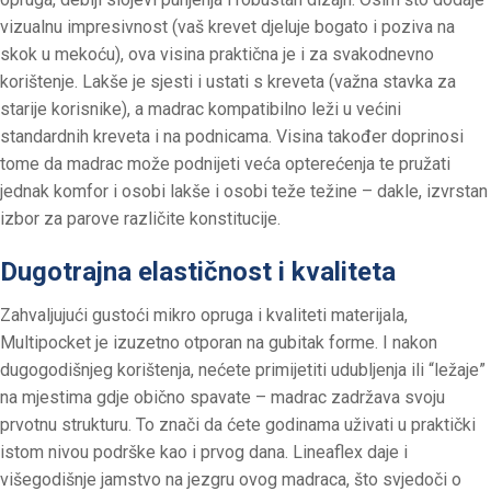
vizualnu impresivnost (vaš krevet djeluje bogato i poziva na
skok u mekoću), ova visina praktična je i za svakodnevno
korištenje. Lakše je sjesti i ustati s kreveta (važna stavka za
starije korisnike), a madrac kompatibilno leži u većini
standardnih kreveta i na podnicama. Visina također doprinosi
tome da madrac može podnijeti veća opterećenja te pružati
jednak komfor i osobi lakše i osobi teže težine – dakle, izvrstan
izbor za parove različite konstitucije.
Dugotrajna elastičnost i kvaliteta
Zahvaljujući gustoći mikro opruga i kvaliteti materijala,
Multipocket je izuzetno otporan na gubitak forme. I nakon
dugogodišnjeg korištenja, nećete primijetiti udubljenja ili “ležaje”
na mjestima gdje obično spavate – madrac zadržava svoju
prvotnu strukturu. To znači da ćete godinama uživati u praktički
istom nivou podrške kao i prvog dana. Lineaflex daje i
višegodišnje jamstvo na jezgru ovog madraca, što svjedoči o