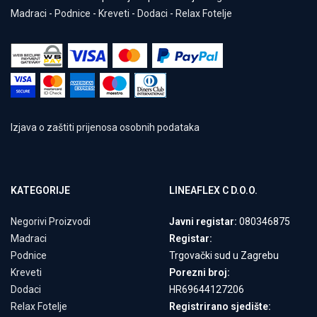
Madraci
-
Podnice
-
Kreveti
-
Dodaci
-
Relax Fotelje
Izjava o zaštiti prijenosa osobnih podataka
KATEGORIJE
LINEAFLEX C D.O.O.
Negorivi Proizvodi
Javni registar:
080346875
Madraci
Registar:
Podnice
Trgovački sud u Zagrebu
Kreveti
Porezni broj:
Dodaci
HR69644127206
Relax Fotelje
Registrirano sjedište: