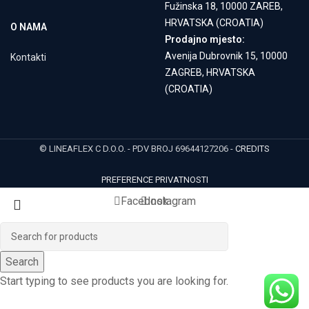
Fužinska 18, 10000 ZAREB,
HRVATSKA (CROATIA)
O NAMA
Prodajno mjesto:
Avenija Dubrovnik 15, 10000
Kontakti
ZAGREB, HRVATSKA
(CROATIA)
© LINEAFLEX C D.O.O. - PDV BROJ 69644127206 -
CREDITS
PREFERENCE PRIVATNOSTI
Facebook
Instagram
Search
Start typing to see products you are looking for.