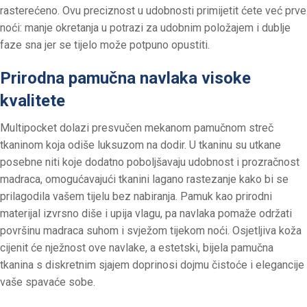
rasterećeno. Ovu preciznost u udobnosti primijetit ćete već prve
noći: manje okretanja u potrazi za udobnim položajem i dublje
faze sna jer se tijelo može potpuno opustiti.
Prirodna pamučna navlaka visoke
kvalitete
Multipocket dolazi presvučen mekanom pamučnom streč
tkaninom koja odiše luksuzom na dodir. U tkaninu su utkane
posebne niti koje dodatno poboljšavaju udobnost i prozračnost
madraca, omogućavajući tkanini lagano rastezanje kako bi se
prilagodila vašem tijelu bez nabiranja. Pamuk kao prirodni
materijal izvrsno diše i upija vlagu, pa navlaka pomaže održati
površinu madraca suhom i svježom tijekom noći. Osjetljiva koža
cijenit će nježnost ove navlake, a estetski, bijela pamučna
tkanina s diskretnim sjajem doprinosi dojmu čistoće i elegancije
vaše spavaće sobe.