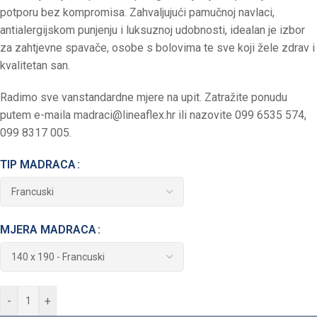
potporu bez kompromisa. Zahvaljujući pamučnoj navlaci,
antialergijskom punjenju i luksuznoj udobnosti, idealan je izbor
za zahtjevne spavače, osobe s bolovima te sve koji žele zdrav i
kvalitetan san.
Radimo sve vanstandardne mjere na upit. Zatražite ponudu
putem e-maila
madraci@lineaflex.hr
ili nazovite 099 6535 574,
099 8317 005.
TIP MADRACA
MJERA MADRACA
-
+