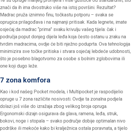
Te su opruge manjeg promjera i više gustoće od standardnih, što
znači da ih ima dvostruko više na istoj površini. Rezultat?
Madrac pruža iznimno finu, točkastu potporu – svaka se
oprugica prilagođava i na najmanji pritisak. Kada legnete, imate
osjećaj da madrac “prima” svaku krivulju vašeg tijela: čak i
područja poput donjeg dijela leđa koja često ostanu u zraku na
tvrdim madracima, ovdje će biti nježno poduprta. Ova tehnologija
minimizira sve točke pritiska i stvara osjećaj lebdeće udobnosti,
što je posebno blagotvorno za osobe s bolnim zglobovima ili
one koji dugo leže.
7 zona komfora
Kao i kod našeg Pocket modela, i Multipocket je raspodijelio
opruge u 7 zona različite nosivosti. Ovdje ta zonalna podjela
dolazi još više do izražaja zbog velikog broja opruga.
Ergonomski dizajn osigurava da glava, ramena, leđa, struk,
bokovi, noge i stopala – svako područje dobije optimalan nivo
podrške ili mekoće kako bi kralježnica ostala poravnata, a tijelo