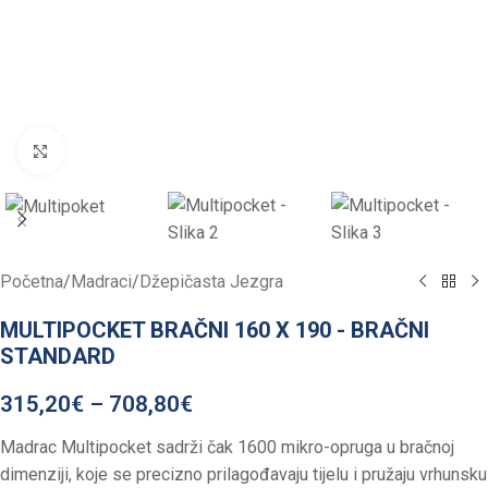
Click to enlarge
Početna
/
Madraci
/
Džepičasta Jezgra
MULTIPOCKET BRAČNI 160 X 190 - BRAČNI
STANDARD
315,20
€
–
708,80
€
Madrac Multipocket sadrži čak 1600 mikro-opruga u bračnoj
dimenziji, koje se precizno prilagođavaju tijelu i pružaju vrhunsku