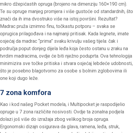
mikro džepićastih opruga (brojeno na dimenziju 160×190 cm).
Te su opruge manjeg promjera i više gustoće od standardnih, što
znači da ih ima dvostruko više na istoj površini. Rezultat?
Madrac pruža iznimno finu, točkastu potporu – svaka se
oprugica prilagođava i na najmanji pritisak. Kada legnete, imate
osjećaj da madrac “prima” svaku krivulju vašeg tijela: čak i
područja poput donjeg dijela leđa koja često ostanu u zraku na
tvrdim madracima, ovdje će biti nježno poduprta. Ova tehnologija
minimizira sve točke pritiska i stvara osjećaj lebdeće udobnosti,
što je posebno blagotvorno za osobe s bolnim zglobovima ili
one koji dugo leže.
7 zona komfora
Kao i kod našeg Pocket modela, i Multipocket je raspodijelio
opruge u 7 zona različite nosivosti. Ovdje ta zonalna podjela
dolazi još više do izražaja zbog velikog broja opruga.
Ergonomski dizajn osigurava da glava, ramena, leđa, struk,