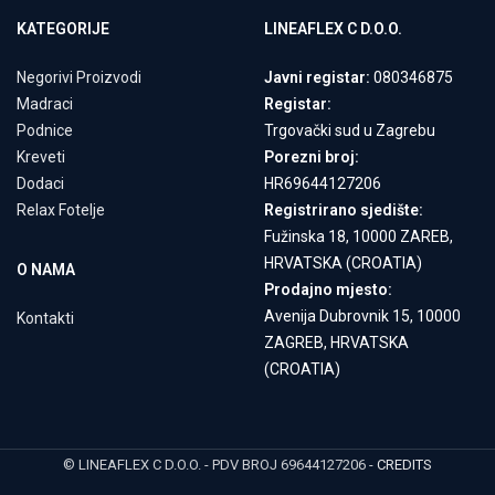
KATEGORIJE
LINEAFLEX C D.O.O.
Negorivi Proizvodi
Javni registar:
080346875
Madraci
Registar:
Podnice
Trgovački sud u Zagrebu
Kreveti
Porezni broj:
Dodaci
HR69644127206
Relax Fotelje
Registrirano sjedište:
Fužinska 18, 10000 ZAREB,
HRVATSKA (CROATIA)
O NAMA
Prodajno mjesto:
Avenija Dubrovnik 15, 10000
Kontakti
ZAGREB, HRVATSKA
(CROATIA)
© LINEAFLEX C D.O.O. - PDV BROJ 69644127206 -
CREDITS