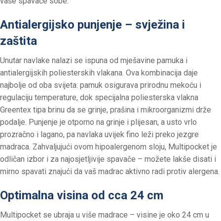
vaše spavaće sobe.
Antialergijsko punjenje – svježina i
zaštita
Unutar navlake nalazi se ispuna od mješavine pamuka i
antialergijskih poliesterskih vlakana. Ova kombinacija daje
najbolje od oba svijeta: pamuk osigurava prirodnu mekoću i
regulaciju temperature, dok specijalna poliesterska vlakna
Greentex tipa brinu da se grinje, prašina i mikroorganizmi drže
podalje. Punjenje je otporno na grinje i plijesan, a usto vrlo
prozračno i lagano, pa navlaka uvijek fino leži preko jezgre
madraca. Zahvaljujući ovom hipoalergenom sloju, Multipocket je
odličan izbor i za najosjetljivije spavače – možete lakše disati i
mirno spavati znajući da vaš madrac aktivno radi protiv alergena.
Optimalna visina od cca 24 cm
Multipocket se ubraja u više madrace – visine je oko 24 cm u