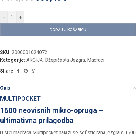
-
+
DODAJ U KOŠARICU
SKU:
2000001024072
Kategorije:
AKCIJA
,
Džepičasta Jezgra
,
Madraci
Share:
Opis
MULTIPOCKET
1600 neovisnih mikro-opruga –
ultimativna prilagodba
U srži madraca Multipocket nalazi se sofisticirana jezgra s 1600