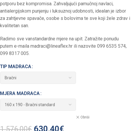
potporu bez kompromisa. Zahvaljujući pamučnoj navlaci,
antialergijskom punjenju i luksuznoj udobnosti, idealan je izbor
za zahtjevne spavače, osobe s bolovima te sve koji žele zdrav i
kvalitetan san.
Radimo sve vanstandardne mjere na upit. Zatražite ponudu
putem e-maila
madraci@lineaflex.hr
ili nazovite 099 6535 574,
099 8317 005.
TIP MADRACA
MJERA MADRACA
Obriši
630,40
€
1.576,00
€