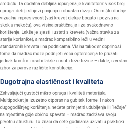
središtu. Ta dodatna debljina ispunjena je kvalitetom: visok broj
opruga, deblji slojevi punjenja i robustan dizajn. Osim što dodaje
vizualnu impresivnost (vaš krevet djeluje bogato i poziva na
skok u mekoću), ova visina praktična je i za svakodnevno
korištenje. Lakše je sjesti i ustati s kreveta (važna stavka za
starije korisnike), a madrac kompatibilno leži u većini
standardnih kreveta i na podnicama. Visina također doprinosi
tome da madrac može podnijeti veća opterećenja te pružati
jednak komfor i osobi lakše i osobi teže težine – dakle, izvrstan
izbor za parove različite konstitucije.
Dugotrajna elastičnost i kvaliteta
Zahvaljujući gustoći mikro opruga i kvaliteti materijala,
Multipocket je izuzetno otporan na gubitak forme. I nakon
dugogodišnjeg korištenja, nećete primijetiti udubljenja ili “ležaje”
na mjestima gdje obično spavate – madrac zadržava svoju
prvotnu strukturu. To znači da ćete godinama uživati u praktički