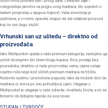
istom nivou podrške kao i prvog dana. Lineaflex daje i
višegodišnje jamstvo na jezgru ovog madraca, što svjedoči o
našem povjerenju u njegovu trajnost. Vaša investicija je
zaštićena, a vi mirno spavate znajući da ste odabrali proizvod
koji će vas dugo služiti.
Vrhunski san uz uštedu – direktno od
proizvođača
Iako Multipocket spada u našu premium kategoriju, nastojimo ga
učiniti dostupnim što širem krugu kupaca. Kroz prodaju bez
posrednika, direktno iz naše proizvodnje vama, cijena ostaje
osjetno niža nego kod sličnih premium madraca na tržištu.
Redovito nudimo i promotivne popuste, tako da možete doći do
madraca iz snova po snu-prihvatljivoj cijeni. Ulaganje u
Multipocket je ulaganje u vaše zdravlje i kvalitetu života, a mi se
brinemo da dobijete najviše za svoj novac.
STUPANJ TVRDOĆE