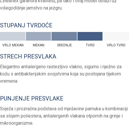
Lineaflex garantira kvalitetu, pa tako i ovaj model dolazi uz
višegodišnje jamstvo na jezgru.
STUPANJ TVRDOĆE
VRLO MEKAN
MEKAN
SREDNJE
TVRD
VRLO TVRD
STRECH PRESVLAKA
Elegantno antialergeno rastezljivo vlakno, sigurno i nježno za
kožu s antibakterijskim svojstvima koja su postojana tijekom
vremena.
PUNJENJE PRESVLAKE
Svježa i prozračna podstava od mješavine pamuka u kombinaciji
sa slojem poliestera, antialergenih vlakana otpornih na grinje i
mikroorganizme.