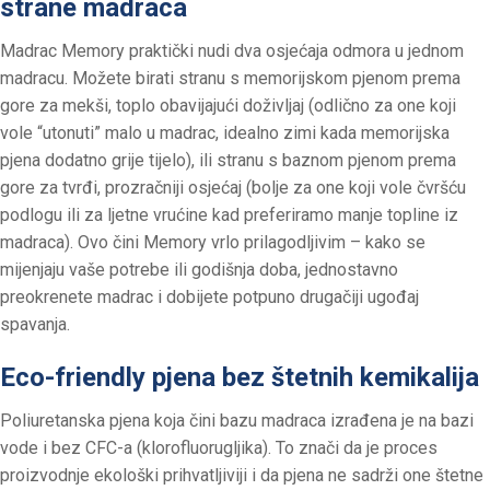
strane madraca
Madrac Memory praktički nudi dva osjećaja odmora u jednom
madracu. Možete birati stranu s memorijskom pjenom prema
gore za mekši, toplo obavijajući doživljaj (odlično za one koji
vole “utonuti” malo u madrac, idealno zimi kada memorijska
pjena dodatno grije tijelo), ili stranu s baznom pjenom prema
gore za tvrđi, prozračniji osjećaj (bolje za one koji vole čvršću
podlogu ili za ljetne vrućine kad preferiramo manje topline iz
madraca). Ovo čini Memory vrlo prilagodljivim – kako se
mijenjaju vaše potrebe ili godišnja doba, jednostavno
preokrenete madrac i dobijete potpuno drugačiji ugođaj
spavanja.
Eco-friendly pjena bez štetnih kemikalija
Poliuretanska pjena koja čini bazu madraca izrađena je na bazi
vode i bez CFC-a (klorofluorugljika). To znači da je proces
proizvodnje ekološki prihvatljiviji i da pjena ne sadrži one štetne