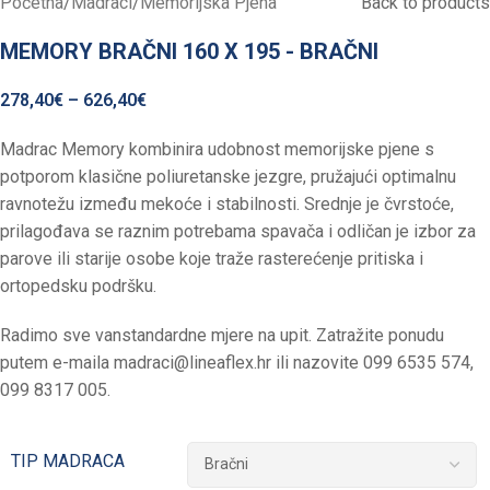
Početna
/
Madraci
/
Memorijska Pjena
Back to products
MEMORY BRAČNI 160 X 195 - BRAČNI
278,40
€
–
626,40
€
Madrac Memory kombinira udobnost memorijske pjene s
potporom klasične poliuretanske jezgre, pružajući optimalnu
ravnotežu između mekoće i stabilnosti. Srednje je čvrstoće,
prilagođava se raznim potrebama spavača i odličan je izbor za
parove ili starije osobe koje traže rasterećenje pritiska i
ortopedsku podršku.
Radimo sve vanstandardne mjere na upit. Zatražite ponudu
putem e-maila
madraci@lineaflex.hr
ili nazovite 099 6535 574,
099 8317 005.
TIP MADRACA