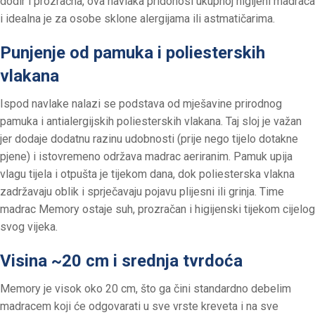
dodir i prozračna, ova navlaka pridonosi ukupnoj higijeni madraca
i idealna je za osobe sklone alergijama ili astmatičarima.
Punjenje od pamuka i poliesterskih
vlakana
Ispod navlake nalazi se podstava od mješavine prirodnog
pamuka i antialergijskih poliesterskih vlakana. Taj sloj je važan
jer dodaje dodatnu razinu udobnosti (prije nego tijelo dotakne
pjene) i istovremeno održava madrac aeriranim. Pamuk upija
vlagu tijela i otpušta je tijekom dana, dok poliesterska vlakna
zadržavaju oblik i sprječavaju pojavu plijesni ili grinja. Time
madrac Memory ostaje suh, prozračan i higijenski tijekom cijelog
svog vijeka.
Visina ~20 cm i srednja tvrdoća
Memory je visok oko 20 cm, što ga čini standardno debelim
madracem koji će odgovarati u sve vrste kreveta i na sve