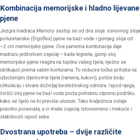
Kombinacija memorijske i hladno lijevane
pjene
Jezgra madraca Memory sastoji se od dva sloja: osnovnog sloja
poliuretanske (Ergoflex) pjene na bazi vode i gornjeg sloja od
~2 cm memorijske pjene. Ova pametna kombinacija daje
madracu jedinstven osjećaj – kada legnete, gornji sloj
memorijske pjene reagira na toplinu vašeg tijela, nježno se
oblikujući prema vašim konturama. To reducira točke pritiska na
izbočenijim dijelovima tijela (ramena, kukovi), potiče bolju
cirkulaciju i stvara doživljaj bestežinskog odmora. Ispod njega,
čvršći sloj pjene na bazi vode pruža potrebnu otpornu podršku
kako se tijelo ne bi previše utonulo. Tako kralježnica ostaje
pravilno poravnata, a vi imate osjećaj istovremeno i mekoće i
stabilnosti ispod sebe.
Dvostrana upotreba – dvije različite