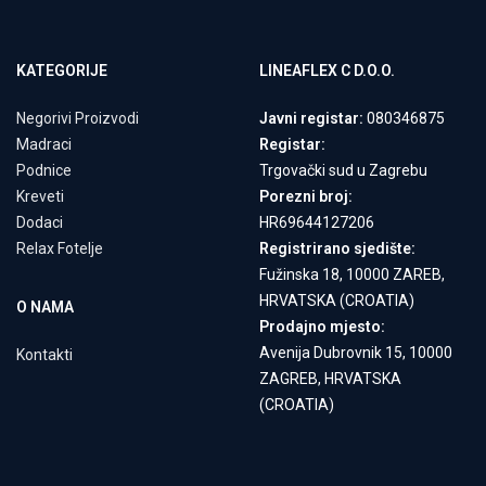
KATEGORIJE
LINEAFLEX C D.O.O.
Negorivi Proizvodi
Javni registar:
080346875
Madraci
Registar:
Podnice
Trgovački sud u Zagrebu
Kreveti
Porezni broj:
Dodaci
HR69644127206
Relax Fotelje
Registrirano sjedište:
Fužinska 18, 10000 ZAREB,
HRVATSKA (CROATIA)
O NAMA
Prodajno mjesto:
Avenija Dubrovnik 15, 10000
Kontakti
ZAGREB, HRVATSKA
(CROATIA)