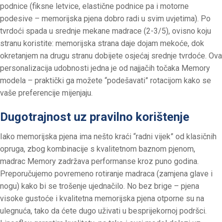
podnice (fiksne letvice, elastične podnice pa i motorne
podesive – memorijska pjena dobro radi u svim uvjetima). Po
tvrdoći spada u srednje mekane madrace (2-3/5), ovisno koju
stranu koristite: memorijska strana daje dojam mekoće, dok
okretanjem na drugu stranu dobijete osjećaj srednje tvrdoće. Ova
personalizacija udobnosti jedna je od najjačih točaka Memory
modela – praktički ga možete “podešavati” rotacijom kako se
vaše preferencije mijenjaju.
Dugotrajnost uz pravilno korištenje
Iako memorijska pjena ima nešto kraći “radni vijek” od klasičnih
opruga, zbog kombinacije s kvalitetnom baznom pjenom,
madrac Memory zadržava performanse kroz puno godina.
Preporučujemo povremeno rotiranje madraca (zamjena glave i
nogu) kako bi se trošenje ujednačilo. No bez brige – pjena
visoke gustoće i kvalitetna memorijska pjena otporne su na
ulegnuća, tako da ćete dugo uživati u besprijekornoj podršci.