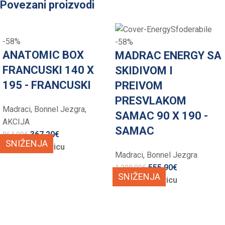
Povezani proizvodi
-58%
-58%
ANATOMIC BOX
MADRAC ENERGY SA
FRANCUSKI 140 X
SKIDIVOM I
195 - FRANCUSKI
PREIVOM
PRESVLAKOM
Madraci
,
Bonnel Jezgra
,
SAMAC 90 X 190 -
AKCIJA
SAMAC
367,20
€
864,00
€
SNIŽENJA
Dodaj u košaricu
Madraci
,
Bonnel Jezgra
555,90
€
1.308,00
€
SNIŽENJA
Dodaj u košaricu