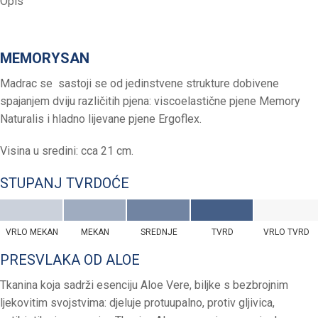
Opis
MEMORYSAN
Madrac se sastoji se od jedinstvene strukture dobivene
spajanjem dviju različitih pjena: viscoelastične pjene Memory
Naturalis i hladno lijevane pjene Ergoflex.
Visina u sredini: cca 21 cm.
STUPANJ TVRDOĆE
VRLO MEKAN
MEKAN
SREDNJE
TVRD
VRLO TVRD
PRESVLAKA OD ALOE
Tkanina koja sadrži esenciju Aloe Vere, biljke s bezbrojnim
ljekovitim svojstvima: djeluje protuupalno, protiv gljivica,