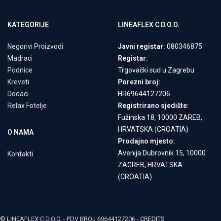
KATEGORIJE
LINEAFLEX C D.O.O.
Negorivi Proizvodi
Javni registar:
080346875
Madraci
Registar:
Podnice
Trgovački sud u Zagrebu
Kreveti
Porezni broj:
Dodaci
HR69644127206
Relax Fotelje
Registrirano sjedište:
Fužinska 18, 10000 ZAREB,
HRVATSKA (CROATIA)
O NAMA
Prodajno mjesto:
Avenija Dubrovnik 15, 10000
Kontakti
ZAGREB, HRVATSKA
(CROATIA)
© LINEAFLEX C D.O.O. - PDV BROJ 69644127206 -
CREDITS