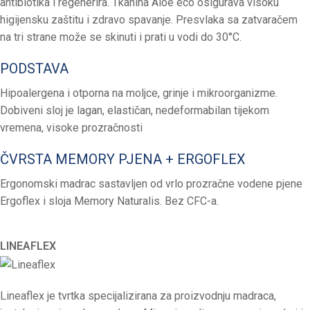
antibiotika i regenerira. Tkanina Aloe eco osigurava visoku
higijensku zaštitu i zdravo spavanje. Presvlaka sa zatvaračem
na tri strane može se skinuti i prati u vodi do 30°C.
PODSTAVA
Hipoalergena i otporna na moljce, grinje i mikroorganizme.
Dobiveni sloj je lagan, elastičan, nedeformabilan tijekom
vremena, visoke prozračnosti
ČVRSTA MEMORY PJENA + ERGOFLEX
Ergonomski madrac sastavljen od vrlo prozračne vodene pjene
Ergoflex i sloja Memory Naturalis. Bez CFC-a.
LINEAFLEX
Lineaflex je tvrtka specijalizirana za proizvodnju madraca,