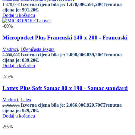
Izvorna cijena bila je: 1.478,00€.
591,20
€
Trenutna
1.478,00
€
cijena je: 591,20€.
Dodaj u košaricu
-60%
Micropocket Plus Francuski 140 x 200 - Francuski
Madraci
,
Džepičasta Jezgra
Izvorna cijena bila je: 2.098,00€.
839,20
€
Trenutna
2.098,00
€
cijena je: 839,20€.
Dodaj u košaricu
-55%
Lattex Plus Soft Samac 80 x 190 - Samac standard
Madraci
,
Latex
Izvorna cijena bila je: 2.066,00€.
929,70
€
Trenutna
2.066,00
€
cijena je: 929,70€.
Dodaj u košaricu
-55%