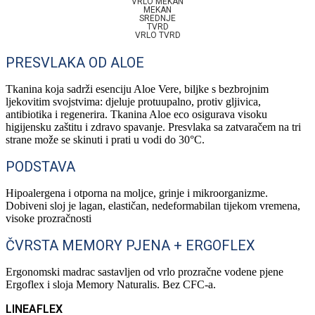
VRLO MEKAN
MEKAN
SREDNJE
TVRD
VRLO TVRD
PRESVLAKA OD ALOE
Tkanina koja sadrži esenciju Aloe Vere, biljke s bezbrojnim
ljekovitim svojstvima: djeluje protuupalno, protiv gljivica,
antibiotika i regenerira. Tkanina Aloe eco osigurava visoku
higijensku zaštitu i zdravo spavanje. Presvlaka sa zatvaračem na tri
strane može se skinuti i prati u vodi do 30°C.
PODSTAVA
Hipoalergena i otporna na moljce, grinje i mikroorganizme.
Dobiveni sloj je lagan, elastičan, nedeformabilan tijekom vremena,
visoke prozračnosti
ČVRSTA MEMORY PJENA + ERGOFLEX
Ergonomski madrac sastavljen od vrlo prozračne vodene pjene
Ergoflex i sloja Memory Naturalis. Bez CFC-a.
LINEAFLEX