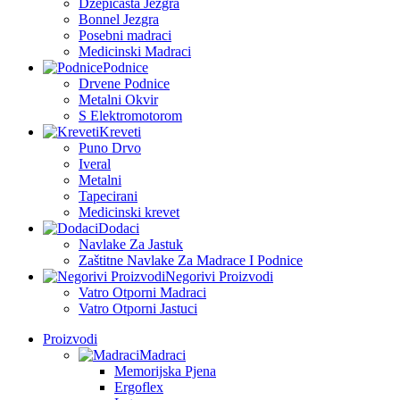
Džepičasta Jezgra
Bonnel Jezgra
Posebni madraci
Medicinski Madraci
Podnice
Drvene Podnice
Metalni Okvir
S Elektromotorom
Kreveti
Puno Drvo
Iveral
Metalni
Tapecirani
Medicinski krevet
Dodaci
Navlake Za Jastuk
Zaštitne Navlake Za Madrace I Podnice
Negorivi Proizvodi
Vatro Otporni Madraci
Vatro Otporni Jastuci
Proizvodi
Madraci
Memorijska Pjena
Ergoflex