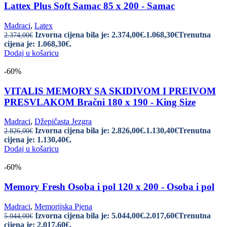
Lattex Plus Soft Samac 85 x 200 - Samac
Madraci
,
Latex
Izvorna cijena bila je: 2.374,00€.
1.068,30
€
Trenutna
2.374,00
€
cijena je: 1.068,30€.
Dodaj u košaricu
-60%
VITALIS MEMORY SA SKIDIVOM I PREIVOM
PRESVLAKOM Bračni 180 x 190 - King Size
Madraci
,
Džepičasta Jezgra
Izvorna cijena bila je: 2.826,00€.
1.130,40
€
Trenutna
2.826,00
€
cijena je: 1.130,40€.
Dodaj u košaricu
-60%
Memory Fresh Osoba i pol 120 x 200 - Osoba i pol
Madraci
,
Memorijska Pjena
Izvorna cijena bila je: 5.044,00€.
2.017,60
€
Trenutna
5.044,00
€
cijena je: 2.017,60€.