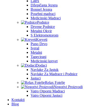
Latex
Džepičasta Jezgra
Bonnel Jezgra
Posebni madraci
Medicinski Madraci
Podnice
Drvene Podnice
Metalni Okvir
S Elektromotorom
Kreveti
Puno Drvo
Iveral
Metalni
Tapecirani
Medicinski krevet
Dodaci
Navlake Za Jastuk
Navlake Za Madrace i Podnice
Jastuci
Relax Fotelje
Negorivi Proizvodi
Vatro Otporni Madraci
Vatro Otporni Jastuci
Kontakti
Blog