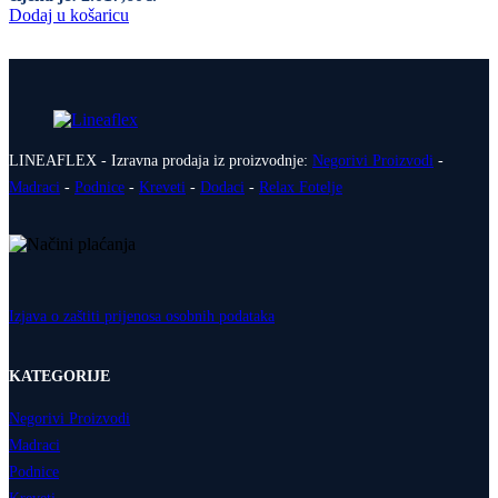
Dodaj u košaricu
LINEAFLEX - Izravna prodaja iz proizvodnje:
Negorivi Proizvodi
-
Madraci
-
Podnice
-
Kreveti
-
Dodaci
-
Relax Fotelje
Izjava o zaštiti prijenosa osobnih podataka
KATEGORIJE
Negorivi Proizvodi
Madraci
Podnice