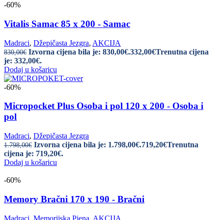
-60%
Vitalis Samac 85 x 200 - Samac
Madraci
,
Džepičasta Jezgra
,
AKCIJA
Izvorna cijena bila je: 830,00€.
332,00
€
Trenutna cijena
830,00
€
je: 332,00€.
Dodaj u košaricu
-60%
Micropocket Plus Osoba i pol 120 x 200 - Osoba i
pol
Madraci
,
Džepičasta Jezgra
Izvorna cijena bila je: 1.798,00€.
719,20
€
Trenutna
1.798,00
€
cijena je: 719,20€.
Dodaj u košaricu
-60%
Memory Bračni 170 x 190 - Bračni
Madraci
,
Memorijska Pjena
,
AKCIJA