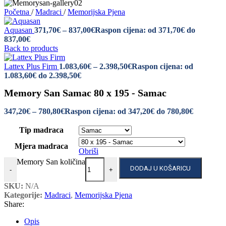
Početna
/
Madraci
/
Memorijska Pjena
Aquasan
371,70
€
–
837,00
€
Raspon cijena: od 371,70€ do
837,00€
Back to products
Lattex Plus Firm
1.083,60
€
–
2.398,50
€
Raspon cijena: od
1.083,60€ do 2.398,50€
Memory San Samac 80 x 195 - Samac
347,20
€
–
780,80
€
Raspon cijena: od 347,20€ do 780,80€
Tip madraca
Mjera madraca
Obriši
Memory San količina
DODAJ U KOŠARICU
-
+
SKU:
N/A
Kategorije:
Madraci
,
Memorijska Pjena
Share:
Opis