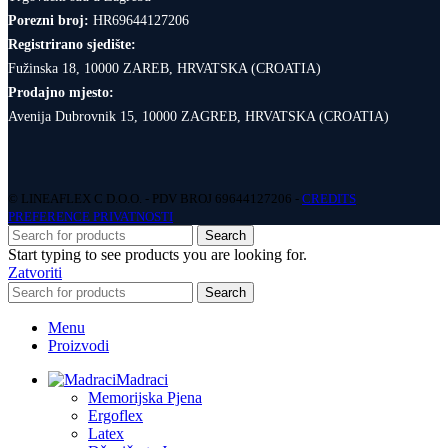
Porezni broj:
HR69644127206
Registrirano sjedište:
Fužinska 18, 10000 ZAREB, HRVATSKA (CROATIA)
Prodajno mjesto:
Avenija Dubrovnik 15, 10000 ZAGREB, HRVATSKA (CROATIA)
© LINEAFLEX C D.O.O. - PDV BROJ 69644127206 -
CREDITS
PREFERENCE PRIVATNOSTI
Search
Start typing to see products you are looking for.
Zatvoriti
Search
Menu
Proizvodi
Madraci
Memorijska Pjena
Ergoflex
Latex