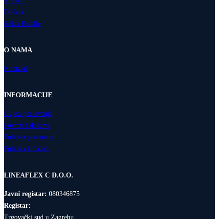
Kreveti
Dodaci
Relax Fotelje
O NAMA
Kontakti
INFORMACIJE
Uvjeti poslovanja
Povrati i dostava
Politika privatnosti
Politika kolačića
LINEAFLEX C D.O.O.
Javni registar:
080346875
Registar:
Trgovački sud u Zagrebu