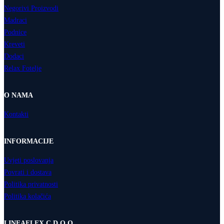
Negorivi Proizvodi
Madraci
Podnice
Kreveti
Dodaci
Relax Fotelje
O NAMA
Kontakti
INFORMACIJE
Uvjeti poslovanja
Povrati i dostava
Politika privatnosti
Politika kolačića
LINEAFLEX C D.O.O.