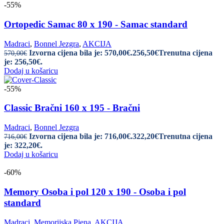
-55%
Ortopedic Samac 80 x 190 - Samac standard
Madraci
,
Bonnel Jezgra
,
AKCIJA
Izvorna cijena bila je: 570,00€.
256,50
€
Trenutna cijena
570,00
€
je: 256,50€.
Dodaj u košaricu
-55%
Classic Bračni 160 x 195 - Bračni
Madraci
,
Bonnel Jezgra
Izvorna cijena bila je: 716,00€.
322,20
€
Trenutna cijena
716,00
€
je: 322,20€.
Dodaj u košaricu
-60%
Memory Osoba i pol 120 x 190 - Osoba i pol
standard
Madraci
,
Memorijska Pjena
,
AKCIJA