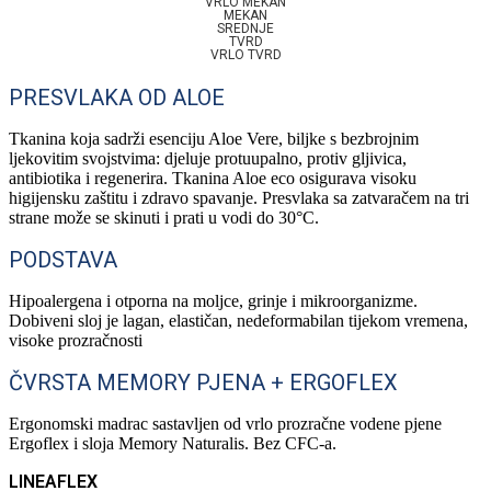
VRLO MEKAN
MEKAN
SREDNJE
TVRD
VRLO TVRD
PRESVLAKA OD ALOE
Tkanina koja sadrži esenciju Aloe Vere, biljke s bezbrojnim
ljekovitim svojstvima: djeluje protuupalno, protiv gljivica,
antibiotika i regenerira. Tkanina Aloe eco osigurava visoku
higijensku zaštitu i zdravo spavanje. Presvlaka sa zatvaračem na tri
strane može se skinuti i prati u vodi do 30°C.
PODSTAVA
Hipoalergena i otporna na moljce, grinje i mikroorganizme.
Dobiveni sloj je lagan, elastičan, nedeformabilan tijekom vremena,
visoke prozračnosti
ČVRSTA MEMORY PJENA + ERGOFLEX
Ergonomski madrac sastavljen od vrlo prozračne vodene pjene
Ergoflex i sloja Memory Naturalis. Bez CFC-a.
LINEAFLEX