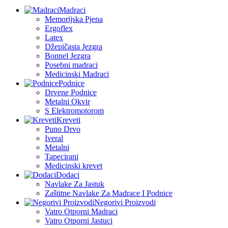
Madraci
Memorijska Pjena
Ergoflex
Latex
Džepičasta Jezgra
Bonnel Jezgra
Posebni madraci
Medicinski Madraci
Podnice
Drvene Podnice
Metalni Okvir
S Elektromotorom
Kreveti
Puno Drvo
Iveral
Metalni
Tapecirani
Medicinski krevet
Dodaci
Navlake Za Jastuk
Zaštitne Navlake Za Madrace I Podnice
Negorivi Proizvodi
Vatro Otporni Madraci
Vatro Otporni Jastuci