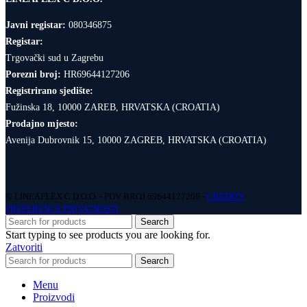
Javni registar:
080346875
Registar:
Trgovački sud u Zagrebu
Porezni broj:
HR69644127206
Registrirano sjedište:
Fužinska 18, 10000 ZAREB, HRVATSKA (CROATIA)
Prodajno mjesto:
Avenija Dubrovnik 15, 10000 ZAGREB, HRVATSKA (CROATIA)
© LINEAFLEX C D.O.O. - PDV BROJ 69644127206 -
CREDITS
PREFERENCE PRIVATNOSTI
Search
Start typing to see products you are looking for.
Zatvoriti
Search
Menu
Proizvodi