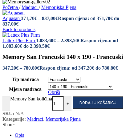
Početna
/
Madraci
/
Memorijska Pjena
Aquasan
371,70
€
–
837,00
€
Raspon cijena: od 371,70€ do
837,00€
Back to products
Lattex Plus Firm
1.083,60
€
–
2.398,50
€
Raspon cijena: od
1.083,60€ do 2.398,50€
Memory San Francuski 140 x 190 - Francuski
347,20
€
–
780,80
€
Raspon cijena: od 347,20€ do 780,80€
Tip madraca
Mjera madraca
Obriši
Memory San količina
DODAJ U KOŠARICU
-
+
SKU:
N/A
Kategorije:
Madraci
,
Memorijska Pjena
Share:
Opis