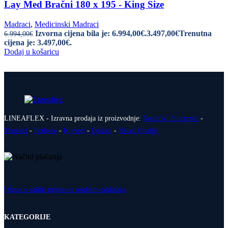
Lay Med Bračni 180 x 195 - King Size
Madraci
,
Medicinski Madraci
Izvorna cijena bila je: 6.994,00€.
3.497,00
€
Trenutna
6.994,00
€
cijena je: 3.497,00€.
Dodaj u košaricu
LINEAFLEX - Izravna prodaja iz proizvodnje:
Negorivi Proizvodi
-
Madraci
-
Podnice
-
Kreveti
-
Dodaci
-
Relax Fotelje
Izjava o zaštiti prijenosa osobnih podataka
KATEGORIJE