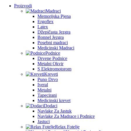
Proizvodi
Madraci
Memorijska Pjena
Ergoflex
Latex
Džepičasta Jezgra
Bonnel Jezgra
Posebni madraci
Medicinski Madraci
Podnice
Drvene Podnice
Metalni Okvir
S Elektromotorom
Kreveti
Puno Drvo
Iveral
Metalni
Tapecirani
Medicinski krevet
Dodaci
Navlake Za Jastuk
Navlake Za Madrace i Podnice
Jastuci
Relax Fotelje